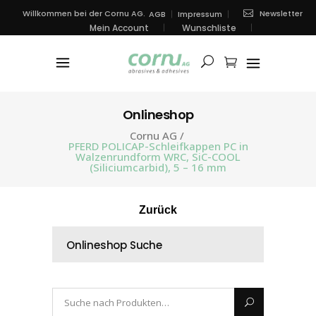
Newsletter
Willkommen bei der Cornu AG.
AGB
Impressum
Mein Account
Wunschliste
Onlineshop
Cornu AG
/
PFERD POLICAP-Schleifkappen PC in
Walzenrundform WRC, SiC-COOL
(Siliciumcarbid), 5 – 16 mm
Zurück
Onlineshop Suche