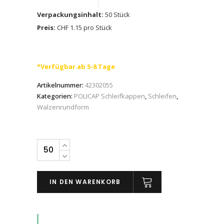
Verpackungsinhalt:
50 Stück
Preis:
CHF 1.15 pro Stück
*Verfügbar ab 5-8 Tage
Artikelnummer:
42302055
Kategorien:
POLICAP Schleifkappen
,
Schleifen
,
Walzenrundform
PFERD
POLICAP-
Schleifkappen
IN DEN WARENKORB
PC
in
Walzenrundform
WRC,