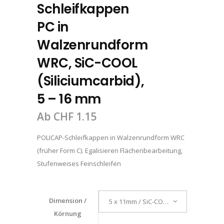
Schleifkappen
PC in
Walzenrundform
WRC, SiC-COOL
(Siliciumcarbid),
5 – 16 mm
Ab
CHF
1.15
POLICAP-Schleifkappen in Walzenrundform WRC
(früher Form C). Egalisieren Flächenbearbeitung,
Stufenweises Feinschleifen
Dimension /
5 x 11mm / SiC-COOL 150
Körnung