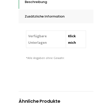
Beschreibung
SiC-
COOL
Zusätzliche Information
(Siliciumcarbid),
5
-
Verfügbare
Klick
16
Unterlagen
mich
mm
quantity
*Alle Angaben ohne Gewähr.
Ähnliche Produkte