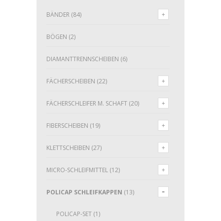
BÄNDER
(84)
BÖGEN
(2)
DIAMANTTRENNSCHEIBEN
(6)
FÄCHERSCHEIBEN
(22)
FÄCHERSCHLEIFER M. SCHAFT
(20)
FIBERSCHEIBEN
(19)
KLETTSCHEIBEN
(27)
MICRO-SCHLEIFMITTEL
(12)
POLICAP SCHLEIFKAPPEN
(13)
POLICAP-SET
(1)