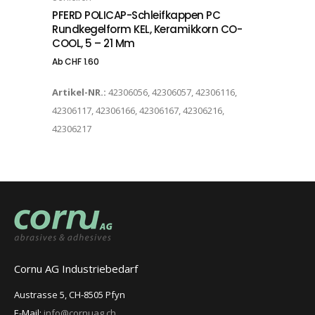
PFERD POLICAP-Schleifkappen PC
Rundkegelform KEL, Keramikkorn CO-
COOL, 5 – 21 Mm
Ab
CHF
1.60
Artikel-NR.:
42306056, 42306057, 42306116,
42306117, 42306166, 42306167, 42306216,
42306217
Cornu AG Industriebedarf
Austrasse 5, CH-8505 Pfyn
E-Mail:
info@cornuag.ch