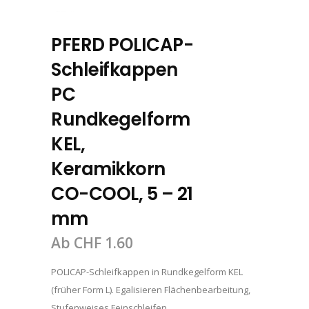
PFERD POLICAP-
Schleifkappen
PC
Rundkegelform
KEL,
Keramikkorn
CO-COOL, 5 – 21
mm
Ab
CHF
1.60
POLICAP-Schleifkappen in Rundkegelform KEL
(früher Form L). Egalisieren Flächenbearbeitung,
Stufenweises Feinschleifen