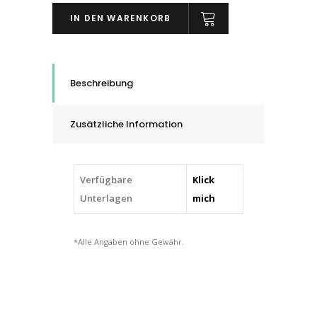
Schleifkappen
IN DEN WARENKORB
PC
Rundkegelform
KEL,
Keramikkorn
Beschreibung
CO-
COOL,
Zusätzliche Information
5
-
21
Verfügbare
Klick
mm
Unterlagen
mich
quantity
*Alle Angaben ohne Gewähr.