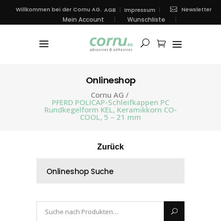
Newsletter
Willkommen bei der Cornu AG.
AGB
Impressum
Mein Account
Wunschliste
Onlineshop
Cornu AG
/
PFERD POLICAP-Schleifkappen PC
Rundkegelform KEL, Keramikkorn CO-
COOL, 5 – 21 mm
Zurück
Onlineshop Suche