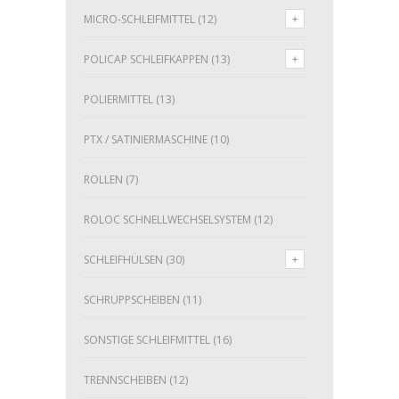
MICRO-SCHLEIFMITTEL
(12)
POLICAP SCHLEIFKAPPEN
(13)
POLIERMITTEL
(13)
PTX / SATINIERMASCHINE
(10)
ROLLEN
(7)
ROLOC SCHNELLWECHSELSYSTEM
(12)
SCHLEIFHÜLSEN
(30)
SCHRUPPSCHEIBEN
(11)
SONSTIGE SCHLEIFMITTEL
(16)
TRENNSCHEIBEN
(12)