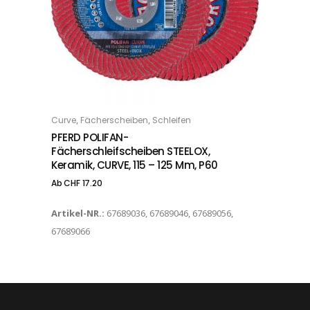
Dieses Produkt weist mehrere Varianten auf. Die Optionen können auf der Produktseite gewählt werden
,
,
Curve
Fächerscheiben
Schleifen
OPTIONS
PFERD POLIFAN-
Fächerschleifscheiben STEELOX,
Keramik, CURVE, 115 – 125 Mm, P60
Ab
CHF
17.20
Artikel-NR.:
67689036, 67689046, 67689056,
67689066