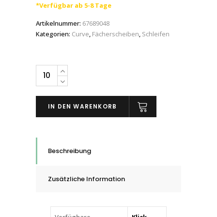
*Verfügbar ab 5-8 Tage
Artikelnummer:
67689048
Kategorien:
Curve
,
Fächerscheiben
,
Schleifen
PFERD
POLIFAN-
Fächerschleifscheiben
IN DEN WARENKORB
ALU,
Korund,
CURVE,
115
Beschreibung
-
125
Zusätzliche Information
mm,
P40
quantity
Verfügbare
Klick