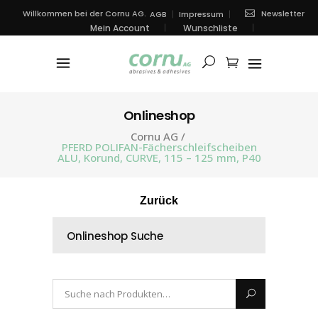
Newsletter
Willkommen bei der Cornu AG.
AGB
Impressum
Mein Account
Wunschliste
Onlineshop
Cornu AG
/
PFERD POLIFAN-Fächerschleifscheiben
ALU, Korund, CURVE, 115 – 125 mm, P40
Zurück
Onlineshop Suche