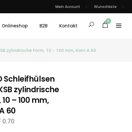
Mein Account
Wunschliste
0
Onlineshop
B2B
Kontakt
SB zylindrische Form, 10 – 100 mm, Korn A 60
 Schleifhülsen
SB zylindrische
 10 – 100 mm,
A 60
F
0.70