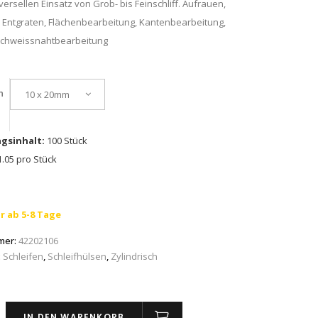
versellen Einsatz von Grob- bis Feinschliff. Aufrauen,
, Entgraten, Flächenbearbeitung, Kantenbearbeitung,
Schweissnahtbearbeitung
n
10 x 20mm
gsinhalt:
100 Stück
.05 pro Stück
r ab 5-8 Tage
mer:
42202106
:
Schleifen
,
Schleifhülsen
,
Zylindrisch
IN DEN WARENKORB