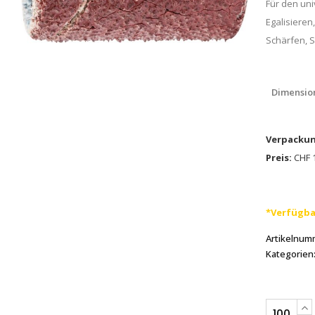
Für den uni
Egalisieren
Schärfen, 
Dimensio
Verpackun
Preis:
CHF 1
*Verfügba
Artikelnum
Kategorien
PFERD