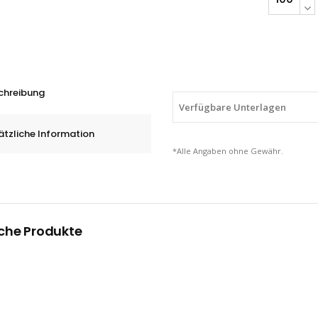
Schleifhüls
GSB/KSB
zylindrisch
Form,
10
chreibung
-
Verfügbare Unterlagen
100
ätzliche Information
mm,
*Alle Angaben ohne Gewähr.
Korn
A
60
quantity
che Produkte