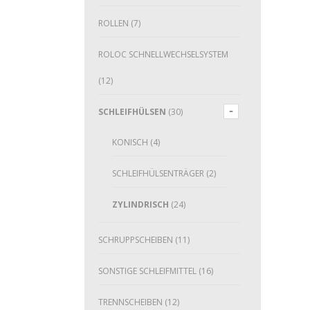
ROLLEN
(7)
ROLOC SCHNELLWECHSELSYSTEM
(12)
SCHLEIFHÜLSEN
(30)
KONISCH
(4)
SCHLEIFHÜLSENTRÄGER
(2)
ZYLINDRISCH
(24)
SCHRUPPSCHEIBEN
(11)
SONSTIGE SCHLEIFMITTEL
(16)
TRENNSCHEIBEN
(12)