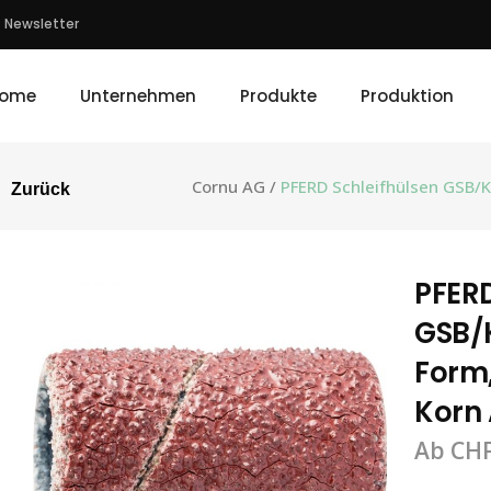
Newsletter
ome
Unternehmen
Produkte
Produktion
Cornu AG
/
PFERD Schleifhülsen GSB/K
Zurück
PFERD
GSB/K
Form,
Korn 
Ab
CH