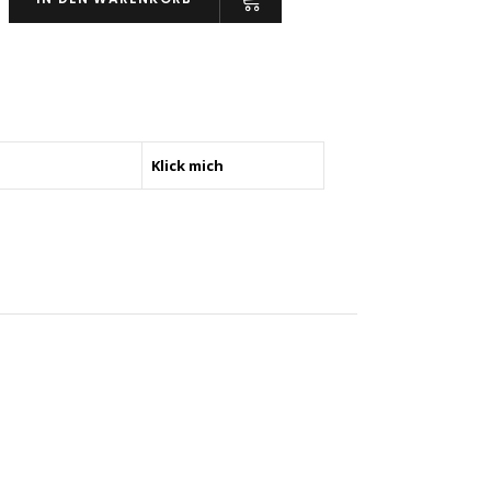
en
e
Klick mich