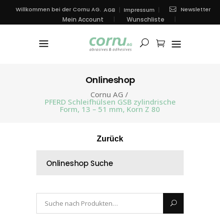
Newsletter
Willkommen bei der Cornu AG.
AGB
Impressum
Mein Account
Wunschliste
Onlineshop
Cornu AG
/
PFERD Schleifhülsen GSB zylindrische
Form, 13 – 51 mm, Korn Z 80
Zurück
Onlineshop Suche