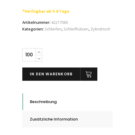
*Verfügbar ab 5-8 Tage
Artikelnummer:
42217065
Kategorien:
Schleifen
,
Schleifhülsen
,
Zylindrisch
PFERD
Schleifhülsen
GSB
IN DEN WARENKORB
zylindrische
Form,
13
-
Beschreibung
51
mm,
Zusätzliche Information
Korn
Z