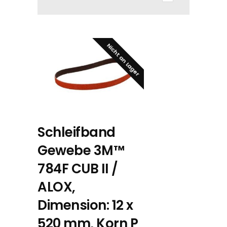
Nicht an Lager
Schleifband
Gewebe 3M™
784F CUB II /
ALOX,
Dimension: 12 x
520 mm, Korn P