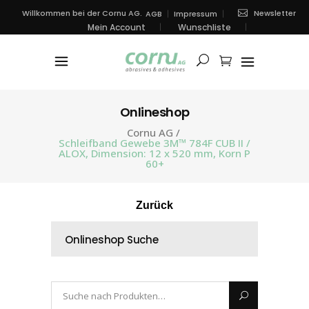
Newsletter
Willkommen bei der Cornu AG.
AGB
Impressum
Mein Account
Wunschliste
Onlineshop
Cornu AG
/
Schleifband Gewebe 3M™ 784F CUB II /
ALOX, Dimension: 12 x 520 mm, Korn P
60+
Zurück
Onlineshop Suche