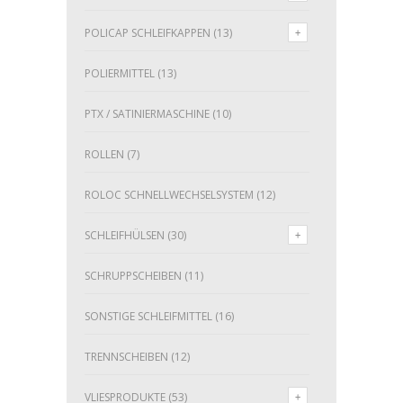
POLICAP SCHLEIFKAPPEN
(13)
POLIERMITTEL
(13)
PTX / SATINIERMASCHINE
(10)
ROLLEN
(7)
ROLOC SCHNELLWECHSELSYSTEM
(12)
SCHLEIFHÜLSEN
(30)
SCHRUPPSCHEIBEN
(11)
SONSTIGE SCHLEIFMITTEL
(16)
TRENNSCHEIBEN
(12)
VLIESPRODUKTE
(53)