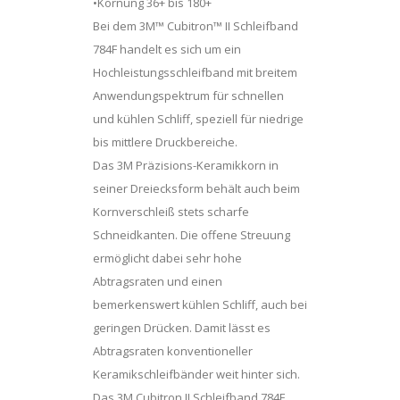
•Körnung 36+ bis 180+
Bei dem 3M™ Cubitron™ II Schleifband
784F handelt es sich um ein
Hochleistungsschleifband mit breitem
Anwendungspektrum für schnellen
und kühlen Schliff, speziell für niedrige
bis mittlere Druckbereiche.
Das 3M Präzisions-Keramikkorn in
seiner Dreiecksform behält auch beim
Kornverschleiß stets scharfe
Schneidkanten. Die offene Streuung
ermöglicht dabei sehr hohe
Abtragsraten und einen
bemerkenswert kühlen Schliff, auch bei
geringen Drücken. Damit lässt es
Abtragsraten konventioneller
Keramikschleifbänder weit hinter sich.
Das 3M Cubitron II Schleifband 784F