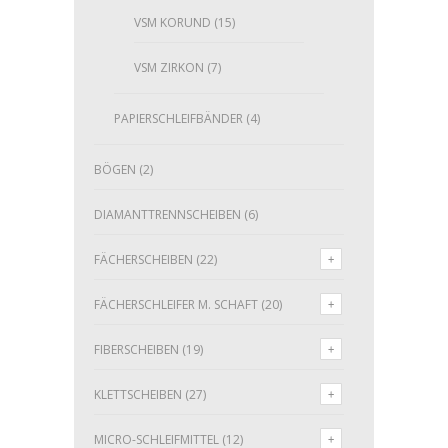
VSM KORUND
(15)
VSM ZIRKON
(7)
PAPIERSCHLEIFBÄNDER
(4)
BÖGEN
(2)
DIAMANTTRENNSCHEIBEN
(6)
FÄCHERSCHEIBEN
(22)
FÄCHERSCHLEIFER M. SCHAFT
(20)
FIBERSCHEIBEN
(19)
KLETTSCHEIBEN
(27)
MICRO-SCHLEIFMITTEL
(12)