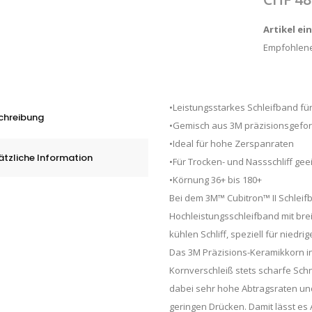
Artikel ei
Empfohlene
•Leistungsstarkes Schleifband für
chreibung
•Gemisch aus 3M präzisionsgefo
•Ideal für hohe Zerspanraten
ätzliche Information
•Für Trocken- und Nassschliff gee
•Körnung 36+ bis 180+
Bei dem 3M™ Cubitron™ II Schleif
Hochleistungsschleifband mit br
kühlen Schliff, speziell für niedri
Das 3M Präzisions-Keramikkorn i
Kornverschleiß stets scharfe Sch
dabei sehr hohe Abtragsraten und
geringen Drücken. Damit lässt es