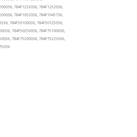
200036, 784F1233036, 784F1252036,
200036, 784F1652036, 784F1945736,
3336, 784F50100036, 784F50125036,
00036, 784F50250036, 784F75100036,
50036, 784F75200036, 784F75225036,
75036