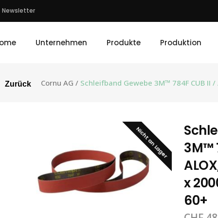
Newsletter
ome
Unternehmen
Produkte
Produktion
Cornu AG
/
Schleifband Gewebe 3M™ 784F CUB II /
Zurück
Schl
Nicht an Lager
3M™ 7
ALOX,
x 200
60+
CHF
48