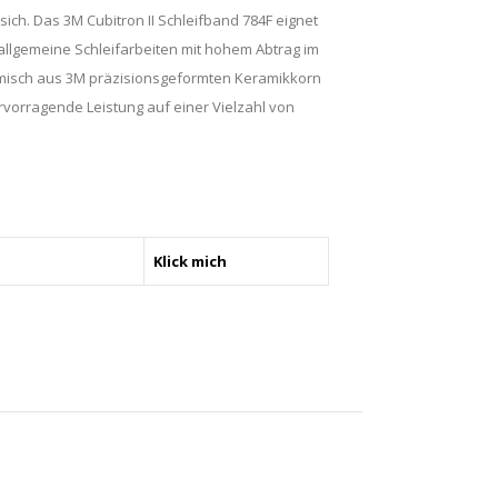
sich. Das 3M Cubitron II Schleifband 784F eignet
allgemeine Schleifarbeiten mit hohem Abtrag im
emisch aus 3M präzisionsgeformten Keramikkorn
rvorragende Leistung auf einer Vielzahl von
Klick mich