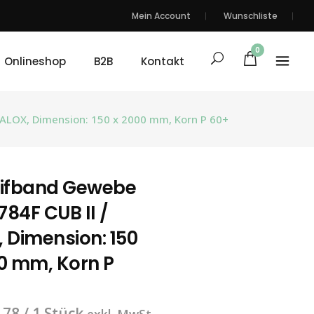
Mein Account
Wunschliste
0
Onlineshop
B2B
Kontakt
 ALOX, Dimension: 150 x 2000 mm, Korn P 60+
eifband Gewebe
84F CUB II /
 Dimension: 150
0 mm, Korn P
.78
/ 1 Stück