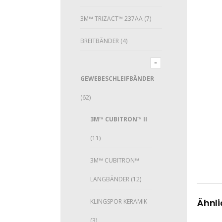
3M™ TRIZACT™ 237AA
(7)
BREITBÄNDER
(4)
GEWEBESCHLEIFBÄNDER
(62)
3M™ CUBITRON™ II
(11)
3M™ CUBITRON™
LANGBÄNDER
(12)
Ähnli
KLINGSPOR KERAMIK
(3)