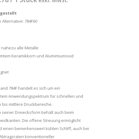
exkl. MwSt.
ngestellt
 Alternative:
784F60
 nahezu alle Metalle
rmtem Keramikkorn und Alumimiumoxid
ignet
band 784F handelt es sich um ein
eitem Anwendungspektrum für schnellen und
ge bis mittlere Druckbereiche.
n seiner Dreiecksform behält auch beim
neidkanten. Die offene Streuung ermöglicht
 einen bemerkenswert kühlen Schliff, auch bei
 Abtragsraten konventioneller