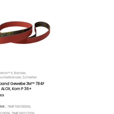
,
,
tron™ II
Bänder
PTIONS
,
chleifbänder
Schleifen
fband Gewebe 3M™ 784F
/ ALOX, Korn P 36+
.69
-NR.:
784F100100036,
110036, 784F100122036,