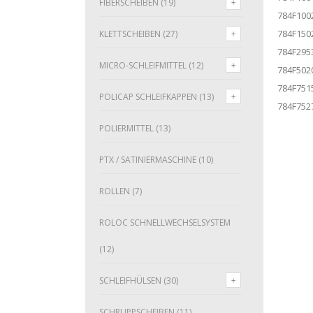
FIBERSCHEIBEN
(19)
784F100
784F150
KLETTSCHEIBEN
(27)
784F295
MICRO-SCHLEIFMITTEL
(12)
784F502
784F751
POLICAP SCHLEIFKAPPEN
(13)
784F752
POLIERMITTEL
(13)
PTX / SATINIERMASCHINE
(10)
ROLLEN
(7)
ROLOC SCHNELLWECHSELSYSTEM
(12)
SCHLEIFHÜLSEN
(30)
SCHRUPPSCHEIBEN
(11)