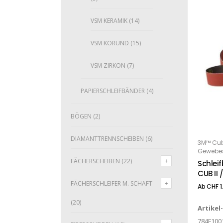
VSM KERAMIK
(14)
VSM KORUND
(15)
VSM ZIRKON
(7)
PAPIERSCHLEIFBÄNDER
(4)
BÖGEN
(2)
Dieses Produkt weist mehrere Varianten auf. Die Optionen können auf der Produktseite gewählt werden
DIAMANTTRENNSCHEIBEN
(6)
3M™ Cubi
O
Gewebes
FÄCHERSCHEIBEN
(22)
Schlei
CUB II 
FÄCHERSCHLEIFER M. SCHAFT
Ab
CHF
1
(20)
Artikel
784F100