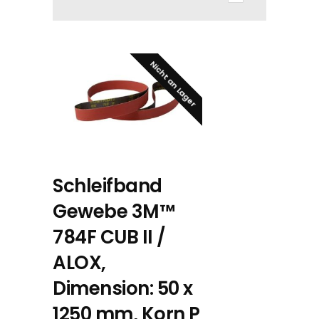
Nicht an Lager
Schleifband
Gewebe 3M™
784F CUB II /
ALOX,
Dimension: 50 x
1250 mm, Korn P