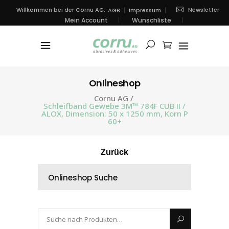
Newsletter
Willkommen bei der Cornu AG.
AGB
Impressum
Mein Account
Wunschliste
Onlineshop
Cornu AG
/
Schleifband Gewebe 3M™ 784F CUB II /
ALOX, Dimension: 50 x 1250 mm, Korn P
60+
Zurück
Onlineshop Suche