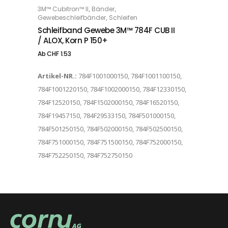
,
,
3M™ Cubitron™ II
Bänder
OPTIONS
,
Gewebeschleifbänder
Schleifen
Schleifband Gewebe 3M™ 784F CUB II
/ ALOX, Korn P 150+
Ab
CHF
1.53
Artikel-NR.:
784F1001000150, 784F1001100150,
784F1001220150, 784F1002000150, 784F12330150,
784F12520150, 784F1502000150, 784F16520150,
784F19457150, 784F29533150, 784F501000150,
784F501250150, 784F502000150, 784F502500150,
784F751000150, 784F751500150, 784F752000150,
784F752250150, 784F752750150