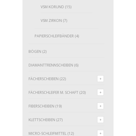
VSM KORUND
(15)
VSM ZIRKON
(7)
PAPIERSCHLEIFBÄNDER
(4)
BÖGEN
(2)
DIAMANTTRENNSCHEIBEN
(6)
FÄCHERSCHEIBEN
(22)
FÄCHERSCHLEIFER M. SCHAFT
(20)
FIBERSCHEIBEN
(19)
KLETTSCHEIBEN
(27)
MICRO-SCHLEIFMITTEL
(12)