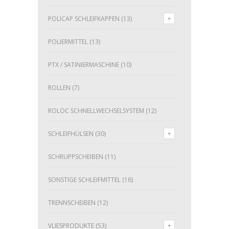
POLICAP SCHLEIFKAPPEN
(13)
POLIERMITTEL
(13)
PTX / SATINIERMASCHINE
(10)
ROLLEN
(7)
ROLOC SCHNELLWECHSELSYSTEM
(12)
SCHLEIFHÜLSEN
(30)
SCHRUPPSCHEIBEN
(11)
SONSTIGE SCHLEIFMITTEL
(16)
TRENNSCHEIBEN
(12)
VLIESPRODUKTE
(53)