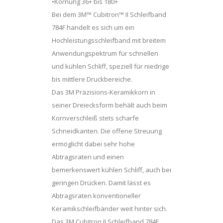
•Körnung 36+ bis 180+
Bei dem 3M™ Cubitron™ II Schleifband
784F handelt es sich um ein
Hochleistungsschleifband mit breitem
Anwendungspektrum für schnellen
und kühlen Schliff, speziell für niedrige
bis mittlere Druckbereiche.
Das 3M Präzisions-Keramikkorn in
seiner Dreiecksform behält auch beim
Kornverschleiß stets scharfe
Schneidkanten. Die offene Streuung
ermöglicht dabei sehr hohe
Abtragsraten und einen
bemerkenswert kühlen Schliff, auch bei
geringen Drücken. Damit lässt es
Abtragsraten konventioneller
Keramikschleifbänder weit hinter sich.
Das 3M Cubitron II Schleifband 784F