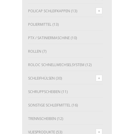
POLICAP SCHLEIFKAPPEN
(13)
POLIERMITTEL
(13)
PTX / SATINIERMASCHINE
(10)
ROLLEN
(7)
ROLOC SCHNELLWECHSELSYSTEM
(12)
SCHLEIFHÜLSEN
(30)
SCHRUPPSCHEIBEN
(11)
SONSTIGE SCHLEIFMITTEL
(16)
TRENNSCHEIBEN
(12)
VLIESPRODUKTE
(53)