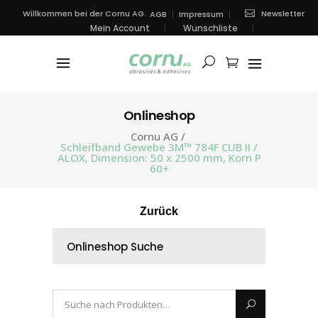
Newsletter
Willkommen bei der Cornu AG.
AGB
Impressum
Mein Account
Wunschliste
Onlineshop
Cornu AG
/
Schleifband Gewebe 3M™ 784F CUB II /
ALOX, Dimension: 50 x 2500 mm, Korn P
60+
Zurück
Onlineshop Suche