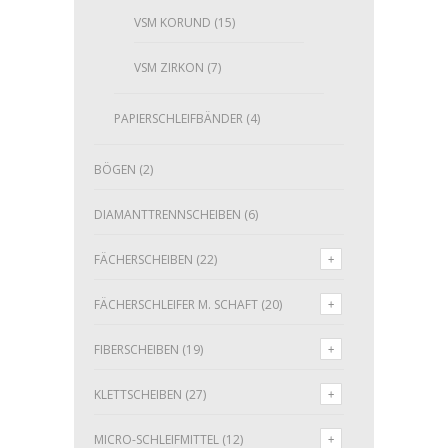
VSM KORUND
(15)
VSM ZIRKON
(7)
PAPIERSCHLEIFBÄNDER
(4)
BÖGEN
(2)
DIAMANTTRENNSCHEIBEN
(6)
FÄCHERSCHEIBEN
(22)
FÄCHERSCHLEIFER M. SCHAFT
(20)
FIBERSCHEIBEN
(19)
KLETTSCHEIBEN
(27)
MICRO-SCHLEIFMITTEL
(12)