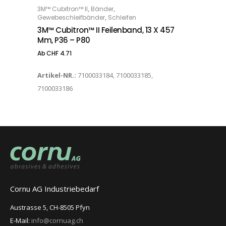
,
,
3M™ Cubitron™ II
Bänder
OPTIONS
,
Gewebeschleifbänder
Schleifen
3M™ Cubitron™ II Feilenband, 13 X 457
Mm, P36 – P80
Ab
CHF
4.71
Artikel-NR.:
7100033184, 7100033185,
7100033186
Cornu AG Industriebedarf
Austrasse 5, CH-8505 Pfyn
E-Mail:
info@cornuag.ch