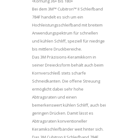
•Körnung 36+ bis 180+
Bei dem 3M™ Cubitron™ II Schleifband
784F handelt es sich um ein
Hochleistungsschleifband mit breitem
Anwendungspektrum für schnellen
und kühlen Schliff, speziell für niedrige
bis mittlere Druckbereiche.
Das 3M Präzisions-Keramikkorn in
seiner Dreiecksform behält auch beim
Kornverschleiß stets scharfe
Schneidkanten. Die offene Streuung
ermöglicht dabei sehr hohe
Abtragsraten und einen
bemerkenswert kühlen Schliff, auch bei
geringen Drücken. Damit lässt es
Abtragsraten konventioneller
Keramikschleifbänder weit hinter sich.
Das 3M Cubitron II Schleifband 784F