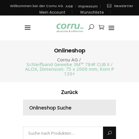
Newsletter
Willkommen bei der Cornu AG.
AGB
Impressum
Mein Account
Wunschliste
Onlineshop
Cornu AG
/
Schleifband Gewebe 3M™ 784F CUB II /
ALOX, Dimension: 75 x 2000 mm, Korn P
120+
Zurück
Onlineshop Suche