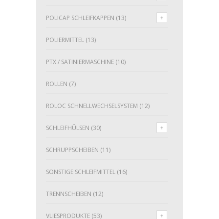
POLICAP SCHLEIFKAPPEN
(13)
POLIERMITTEL
(13)
PTX / SATINIERMASCHINE
(10)
ROLLEN
(7)
ROLOC SCHNELLWECHSELSYSTEM
(12)
SCHLEIFHÜLSEN
(30)
SCHRUPPSCHEIBEN
(11)
SONSTIGE SCHLEIFMITTEL
(16)
TRENNSCHEIBEN
(12)
VLIESPRODUKTE
(53)