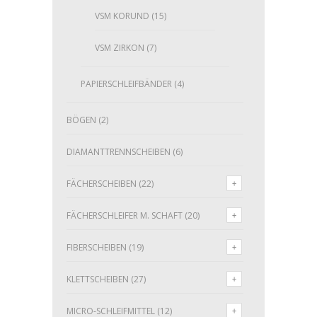
VSM KORUND
(15)
VSM ZIRKON
(7)
PAPIERSCHLEIFBÄNDER
(4)
BÖGEN
(2)
DIAMANTTRENNSCHEIBEN
(6)
FÄCHERSCHEIBEN
(22)
FÄCHERSCHLEIFER M. SCHAFT
(20)
FIBERSCHEIBEN
(19)
KLETTSCHEIBEN
(27)
MICRO-SCHLEIFMITTEL
(12)