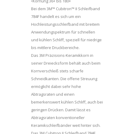
•Körnung 36+ bis 180+
Bei dem 3M™ Cubitron™ II Schleifband
784F handelt es sich um ein
Hochleistungsschleifband mit breitem
Anwendungspektrum für schnellen
und kühlen Schliff, speziell für niedrige
bis mittlere Druckbereiche.
Das 3M Präzisions-Keramikkorn in
seiner Dreiecksform behält auch beim
Kornverschleiß stets scharfe
Schneidkanten. Die offene Streuung
ermöglicht dabei sehr hohe
Abtragsraten und einen
bemerkenswert kühlen Schliff, auch bei
geringen Drücken. Damit lässt es
Abtragsraten konventioneller
Keramikschleifbänder weit hinter sich.
Das 3M Cubitron II Schleifband 784F