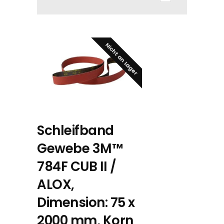
Nicht an Lager
Schleifband
Gewebe 3M™
784F CUB II /
ALOX,
Dimension: 75 x
2000 mm, Korn