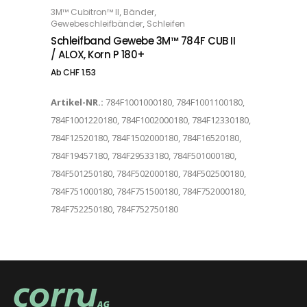
,
,
3M™ Cubitron™ II
Bänder
OPTIONS
,
Gewebeschleifbänder
Schleifen
Schleifband Gewebe 3M™ 784F CUB II
/ ALOX, Korn P 180+
Ab
CHF
1.53
Artikel-NR.:
784F1001000180, 784F1001100180,
784F1001220180, 784F1002000180, 784F12330180,
784F12520180, 784F1502000180, 784F16520180,
784F19457180, 784F29533180, 784F501000180,
784F501250180, 784F502000180, 784F502500180,
784F751000180, 784F751500180, 784F752000180,
784F752250180, 784F752750180