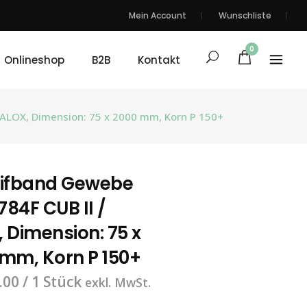
Mein Account
Wunschliste
0
Onlineshop
B2B
Kontakt
 ALOX, Dimension: 75 x 2000 mm, Korn P 150+
eifband Gewebe
84F CUB II /
 Dimension: 75 x
mm, Korn P 150+
.00
/ 1 Stück
exkl. MwSt.