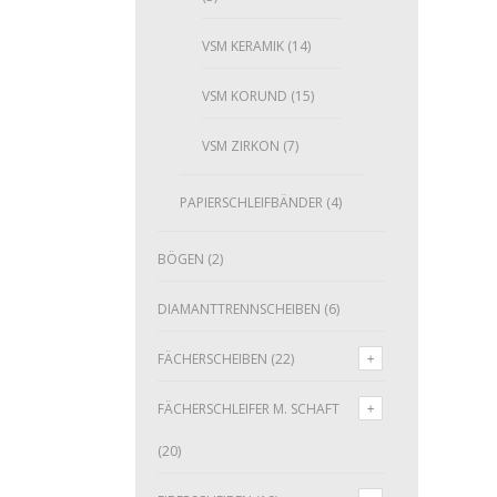
VSM KERAMIK
(14)
VSM KORUND
(15)
VSM ZIRKON
(7)
PAPIERSCHLEIFBÄNDER
(4)
BÖGEN
(2)
DIAMANTTRENNSCHEIBEN
(6)
FÄCHERSCHEIBEN
(22)
FÄCHERSCHLEIFER M. SCHAFT
(20)