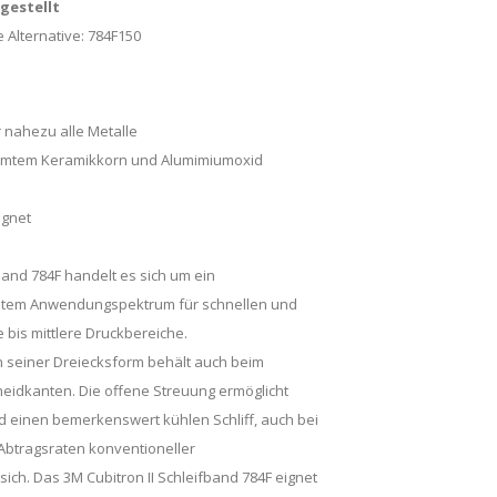
ngestellt
 Alternative:
784F150
 nahezu alle Metalle
rmtem Keramikkorn und Alumimiumoxid
ignet
band 784F handelt es sich um ein
eitem Anwendungspektrum für schnellen und
ge bis mittlere Druckbereiche.
n seiner Dreiecksform behält auch beim
neidkanten. Die offene Streuung ermöglicht
 einen bemerkenswert kühlen Schliff, auch bei
 Abtragsraten konventioneller
sich. Das 3M Cubitron II Schleifband 784F eignet