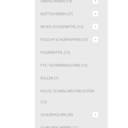
FIBERSCHEIBEN
(19)
KLETTSCHEIBEN
(27)
MICRO-SCHLEIFMITTEL
(12)
POLICAP SCHLEIFKAPPEN
(13)
POLIERMITTEL
(13)
PTX / SATINIERMASCHINE
(10)
ROLLEN
(7)
ROLOC SCHNELLWECHSELSYSTEM
(12)
SCHLEIFHÜLSEN
(30)
SCHRUPPSCHEIBEN
(11)