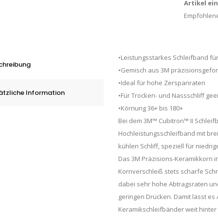
Artikel ei
Empfohlene
•Leistungsstarkes Schleifband für
chreibung
•Gemisch aus 3M präzisionsgefo
•Ideal für hohe Zerspanraten
ätzliche Information
•Für Trocken- und Nassschliff gee
•Körnung 36+ bis 180+
Bei dem 3M™ Cubitron™ II Schleif
Hochleistungsschleifband mit br
kühlen Schliff, speziell für niedri
Das 3M Präzisions-Keramikkorn i
Kornverschleiß stets scharfe Sch
dabei sehr hohe Abtragsraten und
geringen Drücken. Damit lässt es
Keramikschleifbänder weit hinter 