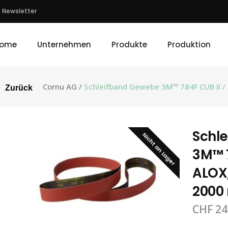
Newsletter
ome
Unternehmen
Produkte
Produktion
Cornu AG
/
Schleifband Gewebe 3M™ 784F CUB II /
Zurück
Schl
Nicht an Lager
3M™ 7
ALOX,
2000 
CHF
24