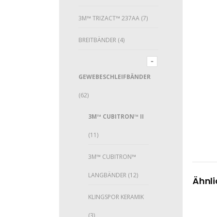
3M™ TRIZACT™ 237AA
(7)
BREITBÄNDER
(4)
GEWEBESCHLEIFBÄNDER
(62)
3M™ CUBITRON™ II
(11)
3M™ CUBITRON™
LANGBÄNDER
(12)
Ähnli
KLINGSPOR KERAMIK
(3)