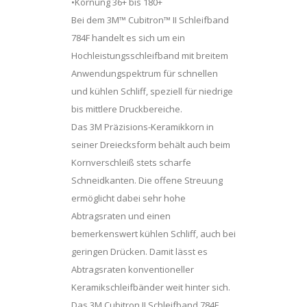
•Körnung 36+ bis 180+
Bei dem 3M™ Cubitron™ II Schleifband
784F handelt es sich um ein
Hochleistungsschleifband mit breitem
Anwendungspektrum für schnellen
und kühlen Schliff, speziell für niedrige
bis mittlere Druckbereiche.
Das 3M Präzisions-Keramikkorn in
seiner Dreiecksform behält auch beim
Kornverschleiß stets scharfe
Schneidkanten. Die offene Streuung
ermöglicht dabei sehr hohe
Abtragsraten und einen
bemerkenswert kühlen Schliff, auch bei
geringen Drücken. Damit lässt es
Abtragsraten konventioneller
Keramikschleifbänder weit hinter sich.
Das 3M Cubitron II Schleifband 784F