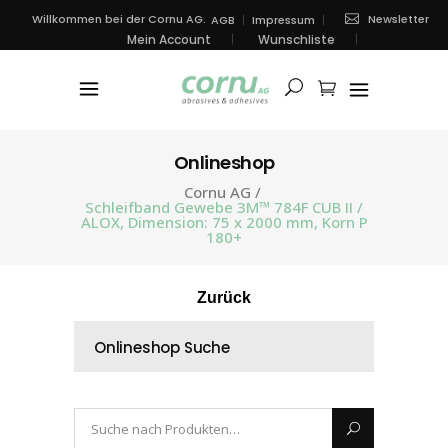
Newsletter
Willkommen bei der Cornu AG.
AGB
Impressum
Mein Account
Wunschliste
Onlineshop
Cornu AG
/
Schleifband Gewebe 3M™ 784F CUB II /
ALOX, Dimension: 75 x 2000 mm, Korn P
180+
Zurück
Onlineshop Suche