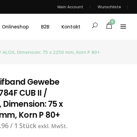
Mein Account
Wunschliste
0
Onlineshop
B2B
Kontakt
/ ALOX, Dimension: 75 x 2250 mm, Korn P 80+
eifband Gewebe
84F CUB II /
 Dimension: 75 x
 mm, Korn P 80+
.96
/ 1 Stück
exkl. MwSt.