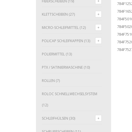
FIBERSCHEIBEN
(19)
784F125
784F165
KLETTSCHEIBEN
(27)
784F501
784F502
MICRO-SCHLEIFMITTEL
(12)
784F751
POLICAP SCHLEIFKAPPEN
(13)
784F752
784F752
POLIERMITTEL
(13)
PTX / SATINIERMASCHINE
(10)
ROLLEN
(7)
ROLOC SCHNELLWECHSELSYSTEM
(12)
SCHLEIFHÜLSEN
(30)
SCHRUPPSCHEIBEN
(11)