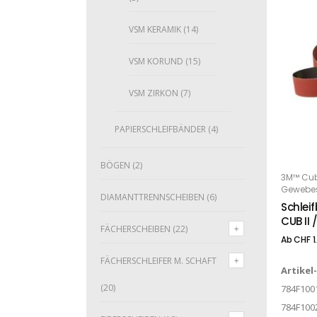
VSM KERAMIK
(14)
VSM KORUND
(15)
VSM ZIRKON
(7)
PAPIERSCHLEIFBÄNDER
(4)
Dieses Produkt weist mehrere Varianten auf. Die Optionen können auf der Produktseite gewählt werden
BÖGEN
(2)
3M™ Cubi
O
Gewebes
DIAMANTTRENNSCHEIBEN
(6)
Schlei
CUB II 
FÄCHERSCHEIBEN
(22)
Ab
CHF
1
FÄCHERSCHLEIFER M. SCHAFT
Artikel
(20)
784F100
784F100