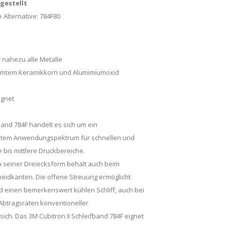
ngestellt
 Alternative:
784F80
 nahezu alle Metalle
rmtem Keramikkorn und Alumimiumoxid
ignet
band 784F handelt es sich um ein
eitem Anwendungspektrum für schnellen und
ge bis mittlere Druckbereiche.
n seiner Dreiecksform behält auch beim
neidkanten. Die offene Streuung ermöglicht
 einen bemerkenswert kühlen Schliff, auch bei
 Abtragsraten konventioneller
sich. Das 3M Cubitron II Schleifband 784F eignet