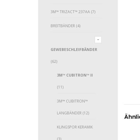
3M™ TRIZACT™ 237AA
(7)
BREITBÄNDER
(4)
GEWEBESCHLEIFBÄNDER
(62)
3M™ CUBITRON™ II
(11)
3M™ CUBITRON™
LANGBÄNDER
(12)
Ähnli
KLINGSPOR KERAMIK
(3)