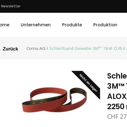
Newsletter
ome
Unternehmen
Produkte
Produktion
Cornu AG
/
Schleifband Gewebe 3M™ 784F CUB II 
Zurück
Schl
Nicht an Lager
3M™ 7
ALOX,
2250
CHF
27