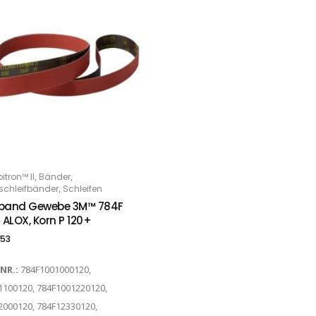
,
,
tron™ II
Bänder
PTIONS
,
chleifbänder
Schleifen
fband Gewebe 3M™ 784F
/ ALOX, Korn P 120+
.53
-NR.:
784F1001000120,
1100120, 784F1001220120,
2000120, 784F12330120,