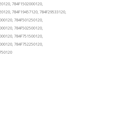
20120, 784F1502000120,
20120, 784F19457120, 784F29533120,
000120, 784F501250120,
000120, 784F502500120,
000120, 784F751500120,
000120, 784F752250120,
750120