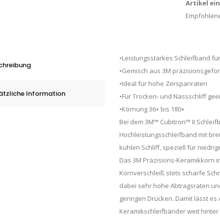
Artikel ei
Empfohlene
•Leistungsstarkes Schleifband für
chreibung
•Gemisch aus 3M präzisionsgefo
•Ideal für hohe Zerspanraten
ätzliche Information
•Für Trocken- und Nassschliff gee
•Körnung 36+ bis 180+
Bei dem 3M™ Cubitron™ II Schleif
Hochleistungsschleifband mit br
kühlen Schliff, speziell für niedri
Das 3M Präzisions-Keramikkorn i
Kornverschleiß stets scharfe Sch
dabei sehr hohe Abtragsraten und
geringen Drücken. Damit lässt es
Keramikschleifbänder weit hinter 