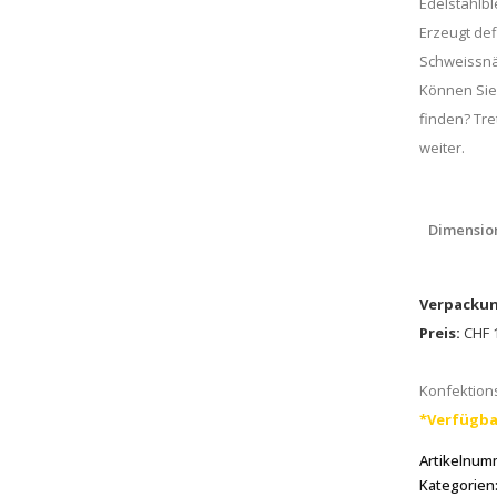
Edelstahlb
Erzeugt defi
Schweissnä
Können Sie
finden? Tre
weiter.
Dimensio
Verpackun
Preis:
CHF 1
Konfektions
*Verfügba
Artikelnum
Kategorien