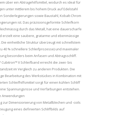
em über ein Abtragehilfsmittel, wodurch es ideal für
n unter mittlerem bis hohem Druck auf Edelstahl
n Sonderlegierungen sowie Baustahl, Kobalt-Chrom
egierungen ist. Das präzisionsgeformte Schleifkorn
leichmässig durch das Metall, hat eine dauerscharfe
d erzielt eine saubere, gratarme und ebenmässige
 Die einheitliche Struktur überzeugt mit schnellstem
s zu 40 % schnellere Schleifprozesse) und maximaler
tung besonders beim Anfasen und Abtragsschliff.
Cubitron™ II Schleifband erreicht die zwei- bis
tandzeit im Vergleich zu anderen Produkten. Die
ige Bearbeitung des Werkstückes in Kombination mit
rten Schleifhilfsmittel sorgt für einen kühlen Schliff
keine Spannungsrisse und Verfärbungen entstehen.
e Anwendungen
 zur Dimensionierung von Metallblechen und -coils
zeugung eines definierten Schliffbilds auf