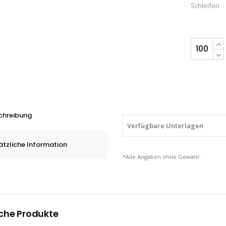
Schleifen
Schleifban
Gewebe
3M™
984F
CUB
II,
chreibung
Korn
Verfügbare Unterlagen
P
ätzliche Information
80+
*Alle Angaben ohne Gewähr.
quantity
che Produkte