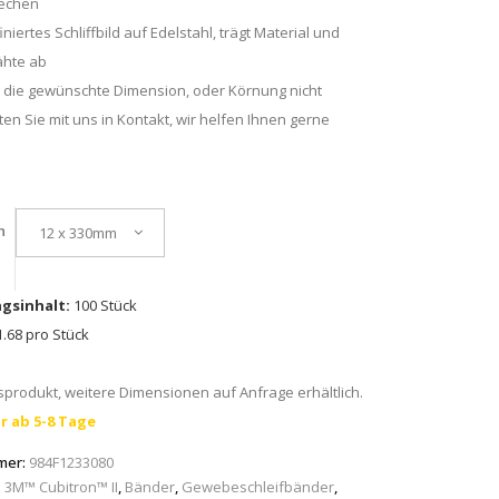
lechen
niertes Schliffbild auf Edelstahl, trägt Material und
hte ab
 die gewünschte Dimension, oder Körnung nicht
ten Sie mit uns in Kontakt, wir helfen Ihnen gerne
n
12 x 330mm
gsinhalt:
100 Stück
.68 pro Stück
produkt, weitere Dimensionen auf Anfrage erhältlich.
r ab 5-8 Tage
mer:
984F1233080
:
3M™ Cubitron™ II
,
Bänder
,
Gewebeschleifbänder
,