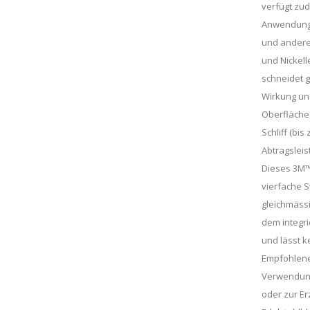
verfügt zud
Anwendunge
und andere
und Nickell
schneidet g
Wirkung un
Oberfläche.
Schliff (bi
Abtragsleis
Dieses 3M™ 
vierfache S
gleichmäss
dem integrie
und lässt 
Empfohlen
Verwendung
oder zur Er