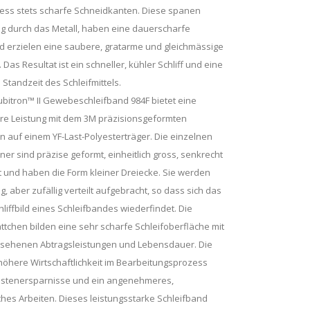
zess stets scharfe Schneidkanten. Diese spanen
ig durch das Metall, haben eine dauerscharfe
d erzielen eine saubere, gratarme und gleichmässige
 Das Resultat ist ein schneller, kühler Schliff und eine
 Standzeit des Schleifmittels.
bitron™ II Gewebeschleifband 984F bietet eine
äre Leistung mit dem 3M präzisionsgeformten
 auf einem YF-Last-Polyesterträger. Die einzelnen
er sind präzise geformt, einheitlich gross, senkrecht
 und haben die Form kleiner Dreiecke. Sie werden
g, aber zufällig verteilt aufgebracht, so dass sich das
hliffbild eines Schleifbandes wiederfindet. Die
ttchen bilden eine sehr scharfe Schleifoberfläche mit
esehenen Abtragsleistungen und Lebensdauer. Die
 höhere Wirtschaftlichkeit im Bearbeitungsprozess
Kostenersparnisse und ein angenehmeres,
hes Arbeiten. Dieses leistungsstarke Schleifband