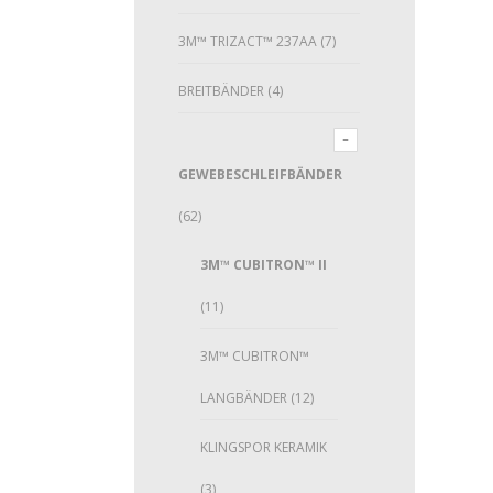
3M™ TRIZACT™ 237AA
(7)
BREITBÄNDER
(4)
GEWEBESCHLEIFBÄNDER
(62)
3M™ CUBITRON™ II
(11)
3M™ CUBITRON™
LANGBÄNDER
(12)
KLINGSPOR KERAMIK
(3)