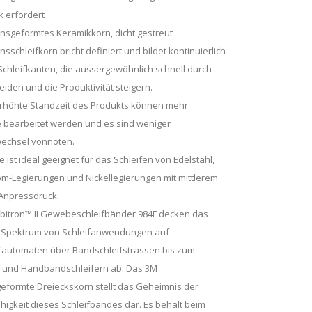
k erfordert
nsgeformtes Keramikkorn, dicht gestreut
nsschleifkorn bricht definiert und bildet kontinuierlich
chleifkanten, die aussergewöhnlich schnell durch
eiden und die Produktivität steigern.
erhöhte Standzeit des Produkts können mehr
 bearbeitet werden und es sind weniger
echsel vonnöten.
e ist ideal geeignet für das Schleifen von Edelstahl,
om-Legierungen und Nickellegierungen mit mittlerem
Anpressdruck.
bitron™ II Gewebeschleifbänder 984F decken das
le Spektrum von Schleifanwendungen auf
fautomaten über Bandschleifstrassen bis zum
k und Handbandschleifern ab. Das 3M
eformte Dreieckskorn stellt das Geheimnis der
higkeit dieses Schleifbandes dar. Es behält beim