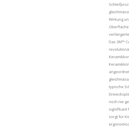
Schleifpro
gleichmäss
Wirkung un
Oberfläche.
verlängerte
Das 3M™ Cu
revolution
Keramikkorn
Keramikkörn
angeordnet
gleichmässi
typische Sc
Dreiecksplä
noch nie g
signifikant
sorgt für 
ergonomisc