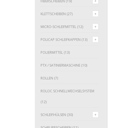
FIBERSCHEIBEN
(19)
KLETTSCHEIBEN
(27)
MICRO-SCHLEIFMITTEL
(12)
POLICAP SCHLEIFKAPPEN
(13)
POLIERMITTEL
(13)
PTX / SATINIERMASCHINE
(10)
ROLLEN
(7)
ROLOC SCHNELLWECHSELSYSTEM
(12)
SCHLEIFHÜLSEN
(30)
SCHRUPPSCHEIBEN
(11)