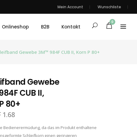
Mein Account
Wunschliste
0
Onlineshop
B2B
Kontakt
leifband Gewebe 3M™ 984F CUB II, Korn P 80+
eifband Gewebe
84F CUB II,
P 80+
F
1.68
die Bedienerermüdung, da das im Produkt enthaltene
onsgeformte Schleifkorn einen geringeren