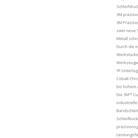
Schleifdruc
3M präzisio
3M Präzisio
zwei neue S
Metall schn
Durch die 
Werkstücke
Werkzeugw
YF-Unterlag
Cobalt-Chr
bis hohem 
Die 3M™ Cu
industriel
Bandschlei
Schleifboc
präzisionsg
Leistungsfä