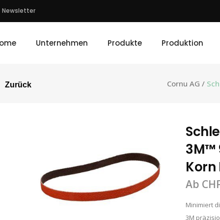
Newsletter
ome
Unternehmen
Produkte
Produktion
Cornu AG
/
Sch
Zurück
Schl
3M™ 9
Korn 
Ab
CH
Minimiert 
3M präzisi