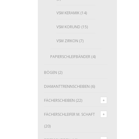
VSM KERAMIK
(14)
VSM KORUND
(15)
VSM ZIRKON
(7)
PAPIERSCHLEIFBÄNDER
(4)
BÖGEN
(2)
DIAMANTTRENNSCHEIBEN
(6)
FÄCHERSCHEIBEN
(22)
FÄCHERSCHLEIFER M. SCHAFT
(20)