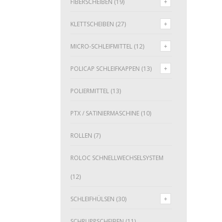
FIBERSCHEIBEN
(19)
KLETTSCHEIBEN
(27)
MICRO-SCHLEIFMITTEL
(12)
POLICAP SCHLEIFKAPPEN
(13)
POLIERMITTEL
(13)
PTX / SATINIERMASCHINE
(10)
ROLLEN
(7)
ROLOC SCHNELLWECHSELSYSTEM
(12)
SCHLEIFHÜLSEN
(30)
SCHRUPPSCHEIBEN
(11)