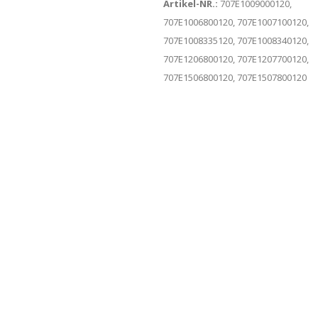
Artikel-NR.:
707E1009000120,
707E1006800120, 707E1007100120,
707E1008335120, 707E1008340120,
707E1206800120, 707E1207700120,
707E1506800120, 707E1507800120