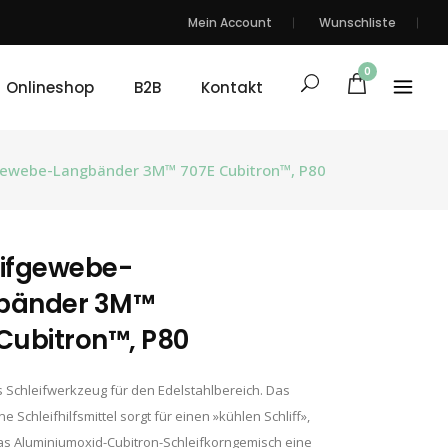
Mein Account
Wunschliste
0
Onlineshop
B2B
Kontakt
gewebe-Langbänder 3M™ 707E Cubitron™, P80
eifgewebe-
bänder 3M™
Cubitron™, P80
es Schleifwerkzeug für den Edelstahlbereich. Das
e Schleifhilfsmittel sorgt für einen »kühlen Schliff»,
s Aluminiumoxid-Cubitron-Schleifkorngemisch eine