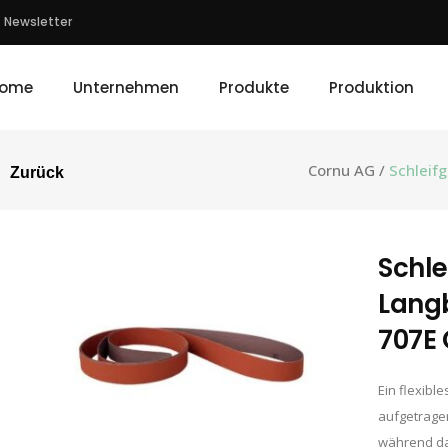
Newsletter
ome
Unternehmen
Produkte
Produktion
Cornu AG
/
Schleif
Zurück
Schl
Lang
707E 
Ein flexibl
aufgetragen
während da