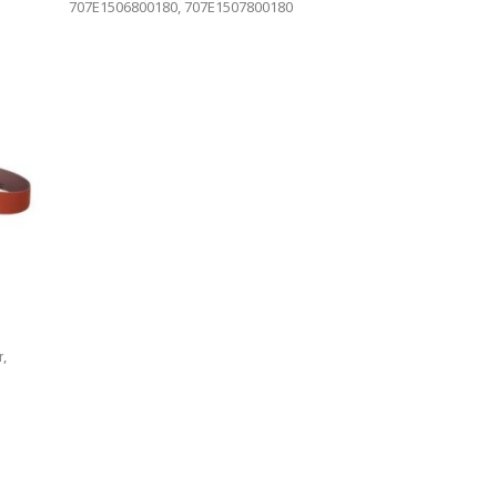
707E1506800180, 707E1507800180
,
r