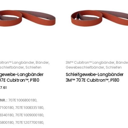
,
,
,
itron™ Langbänder
Bänder
3M™ Cubitron™ Langbänder
Bände
PTIONS
WEITERLESEN
,
,
chleifbänder
Schleifen
Gewebeschleifbänder
Schleifen
fgewebe-Langbänder
Schleifgewebe-Langbänder
7E Cubitron™, P180
3M™ 707E Cubitron™, P180
7.61
-NR.:
707E1006800180,
7100180, 707E1008335180,
8340180, 707E1009000180,
6800180, 707E1207700180,