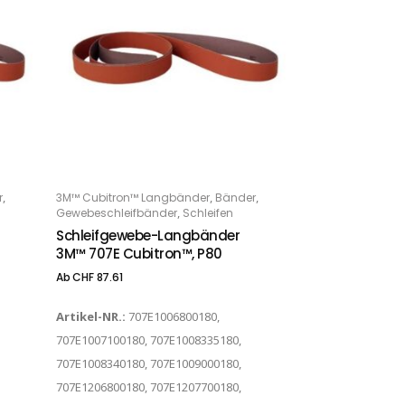
Dieses Produkt weist mehrere Varianten auf. Die Optionen können auf der Produktseite gewählt werden
,
,
,
r
3M™ Cubitron™ Langbänder
Bänder
OPTIONS
,
Gewebeschleifbänder
Schleifen
Schleifgewebe-Langbänder
3M™ 707E Cubitron™, P80
Ab
CHF
87.61
Artikel-NR.:
707E1006800180,
707E1007100180, 707E1008335180,
707E1008340180, 707E1009000180,
707E1206800180, 707E1207700180,