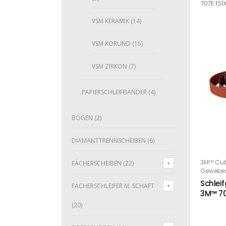
707E150
VSM KERAMIK
(14)
VSM KORUND
(15)
VSM ZIRKON
(7)
PAPIERSCHLEIFBÄNDER
(4)
BÖGEN
(2)
DIAMANTTRENNSCHEIBEN
(6)
3M™ Cub
WE
FÄCHERSCHEIBEN
(22)
Gewebes
Schlei
FÄCHERSCHLEIFER M. SCHAFT
3M™ 70
(20)