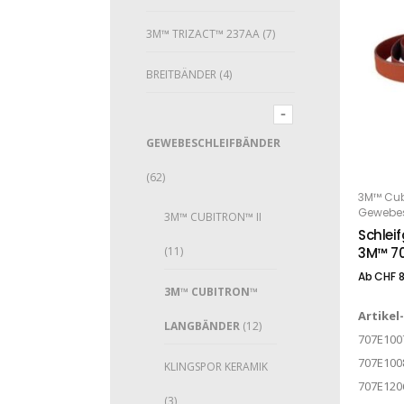
3M™ TRIZACT™ 237AA
(7)
BREITBÄNDER
(4)
GEWEBESCHLEIFBÄNDER
Dieses Produkt weist mehrere Varianten auf. Die Optionen können auf der Produktseite gewählt werden
(62)
3M™ Cub
O
Gewebes
3M™ CUBITRON™ II
Schlei
(11)
3M™ 70
Ab
CHF
8
3M™ CUBITRON™
Artikel
LANGBÄNDER
(12)
707E100
707E100
KLINGSPOR KERAMIK
707E120
(3)