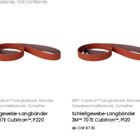
6800180, 707E1507800180
Dieses Produkt weist mehrere Varianten auf. Die Optionen können auf der Produktseite gewählt werden
,
,
,
itron™ Langbänder
Bänder
3M™ Cubitron™ Langbänder
Bände
ITERLESEN
OPTIONS
,
,
chleifbänder
Schleifen
Gewebeschleifbänder
Schleifen
fgewebe-Langbänder
Schleifgewebe-Langbänder
7E Cubitron™, P220
3M™ 707E Cubitron™, P120
Ab
CHF
87.61