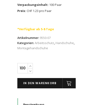
Verpackungsinhalt:
100 Paar
Preis:
CHF 1.23 pro Paar
*Verfügbar ab 5-8 Tage
Artikelnummer:
9550-07
Kategorien:
Arbeitsschutz
,
Handschuhe
,
Montagehandschuhe
Schutzhandschuhe
weiss
POLYTEC
IN DEN WARENKORB
Art.
9550,
S
-
Beschreibung