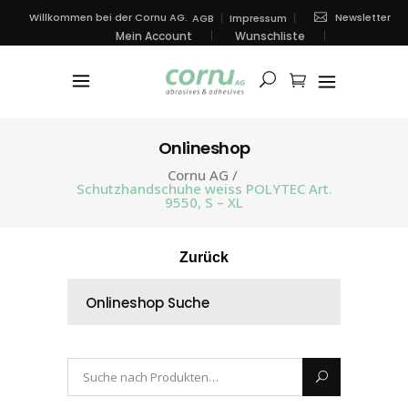
Newsletter
Willkommen bei der Cornu AG.
AGB
Impressum
Mein Account
Wunschliste
Onlineshop
Cornu AG
/
Schutzhandschuhe weiss POLYTEC Art.
9550, S – XL
Zurück
Onlineshop Suche