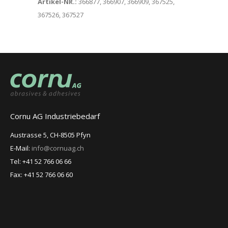
Artikel-NR.:
366877, 366907, 366909, 367525,
367526, 367527
Cornu AG Industriebedarf
Austrasse 5, CH-8505 Pfyn
E-Mail:
info@cornuag.ch
Tel: +41 52 766 06 66
Fax: +41 52 766 06 60