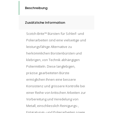
CP-
Beschreibung
FB,
200
Zusätzliche Information
mm
x
Scotch-Brite™ Bürsten für Schleif- und
50
Polierarbeiten sind eine vielseitige und
mm
leistungsfähige Alternative zu
x
herkömmlichen Borstenbürsten und
76,2
klebrigen, von Technik abhängigen
mm,
Poliermitteln. Diese langlebigen,
5A
präzise gearbeiteten Bürste
MED,
ermöglichen Ihnen eine bessere
quantity
Konsistenz und grössere Kontrolle bei
einer Reihe von kritischen Arbeiten zur
Vorbereitung und Veredelung von
Metall, einschliesslich Reinigungs-,
Entgratungs- und Polierarbeiten sowie