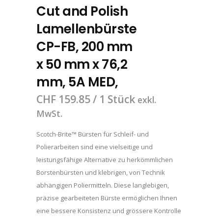
Cut and Polish
Lamellenbürste
CP-FB, 200 mm
x 50 mm x 76,2
mm, 5A MED,
CHF
159.85
/ 1 Stück
exkl.
MwSt.
Scotch-Brite™ Bürsten für Schleif- und
Polierarbeiten sind eine vielseitige und
leistungsfähige Alternative zu herkömmlichen
Borstenbürsten und klebrigen, von Technik
abhängigen Poliermitteln. Diese langlebigen,
präzise gearbeiteten Bürste ermöglichen Ihnen
eine bessere Konsistenz und grössere Kontrolle