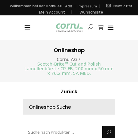
Newsletter
Willkommen bei der Cornu AG.
AGB
Impressum
Mein Account
Wunschliste
Onlineshop
Cornu AG
/
Scotch-Brite™ Cut and Polish
Lamellenbürste CP-FB, 200 mm x 50 mm
x 76,2 mm, 5A MED,
Zurück
Onlineshop Suche