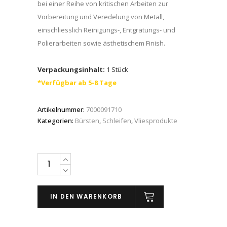
bei einer Reihe von kritischen Arbeiten zur
Vorbereitung und Veredelung von Metall,
einschliesslich Reinigungs-, Entgratungs- und
Polierarbeiten sowie ästhetischem Finish.
Verpackungsinhalt:
1 Stück
*Verfügbar ab 5-8 Tage
Artikelnummer:
7000091710
Kategorien:
Bürsten
,
Schleifen
,
Vliesprodukte
Scotch-
Brite™
Cut
IN DEN WARENKORB
and
Polish
Lamellenbürste