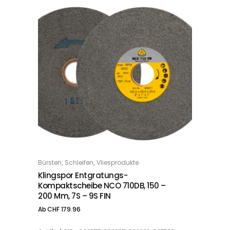
Dieses Produkt weist mehrere Varianten auf. Die Optionen können auf der Produktseite gewählt werden
,
,
Bürsten
Schleifen
Vliesprodukte
OPTIONS
Klingspor Entgratungs-
Kompaktscheibe NCO 710DB, 150 –
200 Mm, 7S – 9S FIN
Ab
CHF
179.96