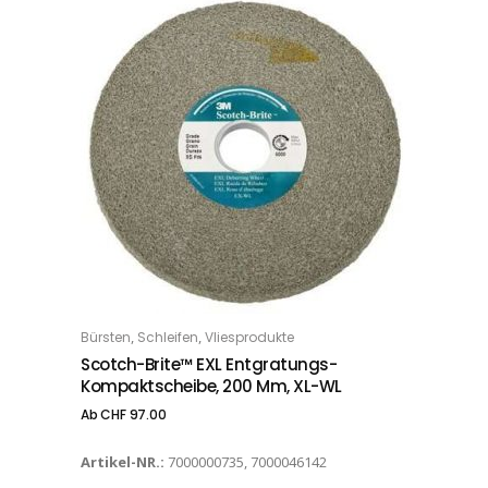
Dieses Produkt weist mehrere Varianten auf. Die Optionen können auf der Produktseite gewählt werden
,
,
Bürsten
Schleifen
Vliesprodukte
OPTIONS
Scotch-Brite™ EXL Entgratungs-
Kompaktscheibe, 200 Mm, XL-WL
Ab
CHF
97.00
Artikel-NR.:
7000000735, 7000046142