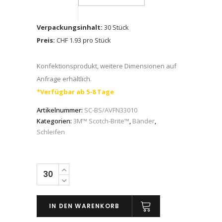
Verpackungsinhalt:
30 Stück
Preis:
CHF 1.93 pro Stück
Konfektionsprodukt, weitere Dimensionen auf
Anfrage erhältlich.
*Verfügbar ab 5-8 Tage
Artikelnummer:
SC-BS/AVFN33010
Kategorien:
3M™ Scotch-Brite™
,
Bänder
,
Schleifen
Scotch-
Brite™
SC-
IN DEN WARENKORB
BS,
Vliesbänder,