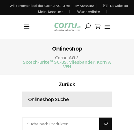
Newsletter
Willkommen bei der Cornu AG.
AGB
Impressum
Mein Account
Wunschliste
Onlineshop
Cornu AG
/
Scotch-Brite™ SC-BS, Vliesbänder, Korn A
VFN
Zurück
Onlineshop Suche