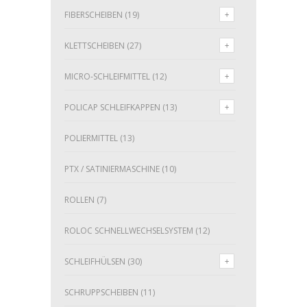
FIBERSCHEIBEN
(19)
KLETTSCHEIBEN
(27)
MICRO-SCHLEIFMITTEL
(12)
POLICAP SCHLEIFKAPPEN
(13)
POLIERMITTEL
(13)
PTX / SATINIERMASCHINE
(10)
ROLLEN
(7)
ROLOC SCHNELLWECHSELSYSTEM
(12)
SCHLEIFHÜLSEN
(30)
SCHRUPPSCHEIBEN
(11)