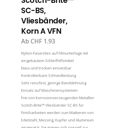
Scotch-Brite™
SC-BS,
Vliesbänder,
Korn A VFN
Ab
CHF
1.93
Nylion-Faservlies auf Filmunterlage mit
eingebautem Schleifhilfsmittel
Nass und trocken einsetzbar
Kontrollierbare Schneidleistung
Sehr reissfest, geringe Banddehnung
Einsatz auf Maschinensystemen
Frei von korrosionserzeugenden Metallen
Scotch-Brite™ Vliesbänder SC-BS für
Finisharbeiten werden zum Mattieren von
Edelstahl, Messing, Kupfer und Aluminium
eingesetzt. Sie eignen sich speziell zur