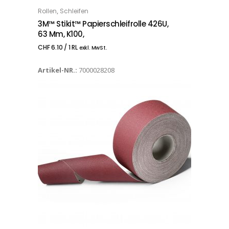
,
Rollen
Schleifen
IN DEN WARENKORB
3M™ Stikit™ Papierschleifrolle 426U,
63 Mm, K100,
CHF
6.10
/ 1 RL
exkl. MwSt.
Artikel-NR.:
7000028208