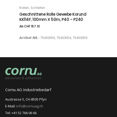
Dieses Produkt weist mehrere Varianten auf. Die Optionen können auf der Produktseite gewählt werden
,
Rollen
Schleifen
OPTIONS
Geschnittene Rolle Gewebe Korund
KK114F, 100mm X 50m, P40 – P240
Ab
CHF
157.10
Artikel-NR.:
75430050, 75430054, 75430059
Cornu AG Industriebedarf
Austrasse 5, CH-8505 Pfyn
E-Mail:
info@cornuag.ch
Tel: +41 52 766 06 66