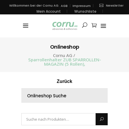
Newsletter
Willkommen bei der Cornu AG.
AGB
Impressum
Mein Account
Wunschliste
Onlineshop
Cornu AG
/
Sparrollenhalter ZUB SPARROLLEN-
MAGAZIN (5 Rollen),
Zurück
Onlineshop Suche