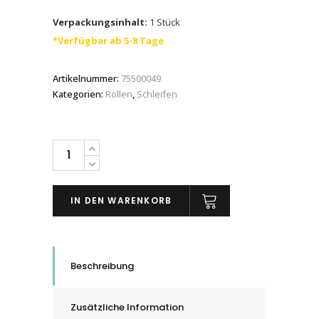
Verpackungsinhalt:
1 Stück
*Verfügbar ab 5-8 Tage
Artikelnummer:
75500049
Kategorien:
Rollen
,
Schleifen
Sparrollenhalter
ZUB
SPARROLLEN-
IN DEN WARENKORB
MAGAZIN
(5
Rollen),
quantity
Beschreibung
Zusätzliche Information