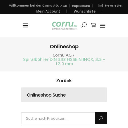
Newsletter
Willkommen bei der Cornu AG.
AGB
Impressum
Mein Account
Wunschliste
Onlineshop
Cornu AG
/
Spiralbohrer DIN 338 HSSE N INOX, 3.3 –
12.0 mm
Zurück
Onlineshop Suche