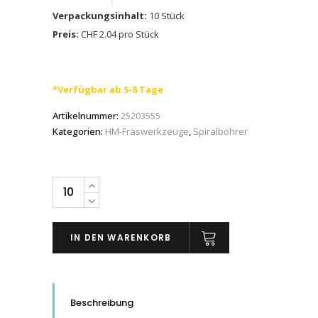
Verpackungsinhalt:
10 Stück
Preis:
CHF 2.04 pro Stück
*Verfügbar ab 5-8 Tage
Artikelnummer:
25203555
Kategorien:
HM-Fräswerkzeuge
,
Spiralbohrer
Spiralbohrer
DIN
338
IN DEN WARENKORB
HSSE
N
INOX,
3.3
Beschreibung
-