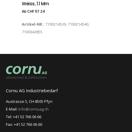
Weiss, 1.1 Mm
Ab
CHF
57.24
Artikel-NR.:
7100214539, 7100214540,
7100342855
Cornu AG Industriebedarf
Austrasse 5, CH-8505 Pfyn
E-Mail:
info@cornuag.ch
Tel: +41 52 766 06 66
Fax: +41 52 766 06 60