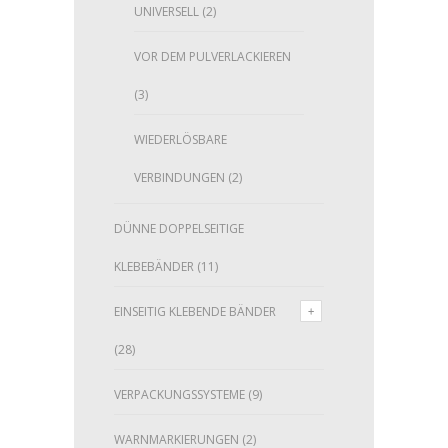
UNIVERSELL
(2)
VOR DEM PULVERLACKIEREN
(3)
WIEDERLÖSBARE
VERBINDUNGEN
(2)
DÜNNE DOPPELSEITIGE
KLEBEBÄNDER
(11)
EINSEITIG KLEBENDE BÄNDER
(28)
VERPACKUNGSSYSTEME
(9)
WARNMARKIERUNGEN
(2)