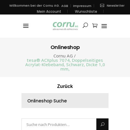
Newsletter
Willkommen bei der Cornu AG.
AGB
Impressum
Mein Account
Wunschliste
Onlineshop
Cornu AG
/
tesa® ACXplus 7074, Doppelseitiges
Acrylat-Klebeband, Schwarz, Dicke 1,0
mm,
Zurück
Onlineshop Suche