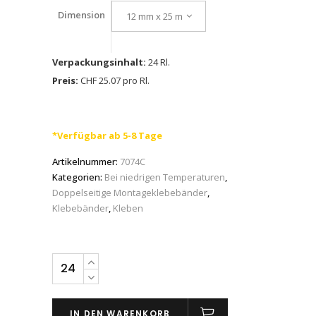
Dimension
12 mm x 25 m
Verpackungsinhalt:
24 Rl.
Preis:
CHF 25.07 pro Rl.
*Verfügbar ab 5-8 Tage
Artikelnummer:
7074C
Kategorien:
Bei niedrigen Temperaturen
,
Doppelseitige Montageklebebänder
,
Klebebänder
,
Kleben
tesa®
ACXplus
7074,
IN DEN WARENKORB