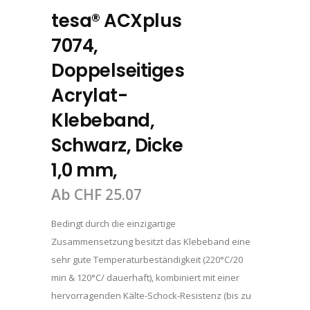
tesa® ACXplus
7074,
Doppelseitiges
Acrylat-
Klebeband,
Schwarz, Dicke
1,0 mm,
Ab
CHF
25.07
Bedingt durch die einzigartige
Zusammensetzung besitzt das Klebeband eine
sehr gute Temperaturbeständigkeit (220°C/20
min & 120°C/ dauerhaft), kombiniert mit einer
hervorragenden Kälte-Schock-Resistenz (bis zu