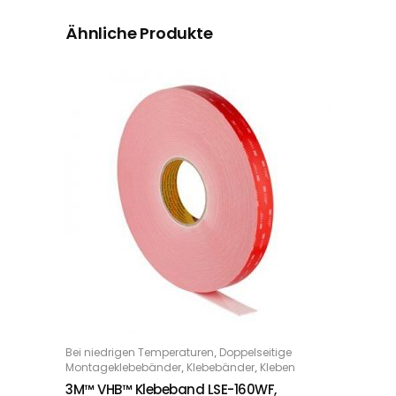
Ähnliche Produkte
Dieses Produkt weist mehrere Varianten auf. Die Optionen können auf der Produktseite gewählt werden
,
Bei niedrigen Temperaturen
Doppelseitige
OPTIONS
,
,
Montageklebebänder
Klebebänder
Kleben
3M™ VHB™ Klebeband LSE-160WF,