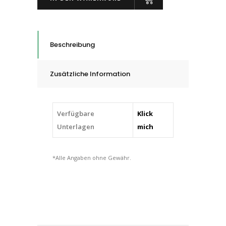
Doppelseitiges
Acrylat-
Klebeband,
Schwarz,
Beschreibung
Dicke
1,0
Zusätzliche Information
mm,
quantity
Verfügbare
Klick
Unterlagen
mich
*Alle Angaben ohne Gewähr.