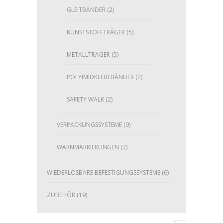
GLEITBÄNDER
(2)
KUNSTSTOFFTRÄGER
(5)
METALLTRÄGER
(5)
POLYIMIDKLEBEBÄNDER
(2)
SAFETY WALK
(2)
VERPACKUNGSSYSTEME
(9)
WARNMARKIERUNGEN
(2)
WIEDERLÖSBARE BEFESTIGUNGSSYSTEME
(6)
ZUBEHÖR
(19)