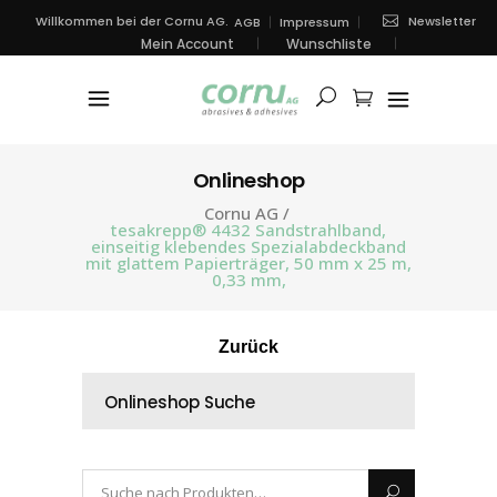
Newsletter
Willkommen bei der Cornu AG.
AGB
Impressum
Mein Account
Wunschliste
Onlineshop
Cornu AG
/
tesakrepp® 4432 Sandstrahlband,
einseitig klebendes Spezialabdeckband
mit glattem Papierträger, 50 mm x 25 m,
0,33 mm,
Zurück
Onlineshop Suche