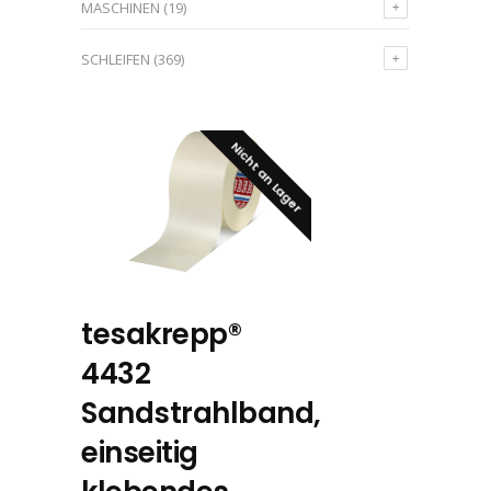
MASCHINEN
(19)
SCHLEIFEN
(369)
Nicht an Lager
tesakrepp®
4432
Sandstrahlband,
einseitig