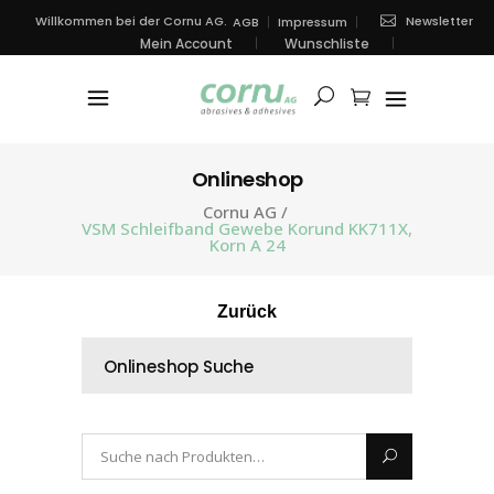
Newsletter
Willkommen bei der Cornu AG.
AGB
Impressum
Mein Account
Wunschliste
Onlineshop
Cornu AG
/
VSM Schleifband Gewebe Korund KK711X,
Korn A 24
Zurück
Onlineshop Suche