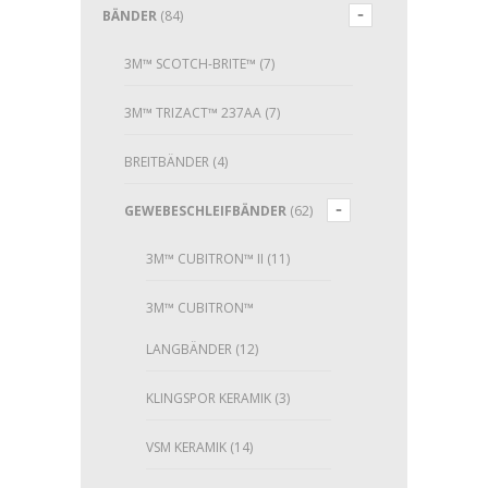
BÄNDER
(84)
3M™ SCOTCH-BRITE™
(7)
3M™ TRIZACT™ 237AA
(7)
BREITBÄNDER
(4)
GEWEBESCHLEIFBÄNDER
(62)
3M™ CUBITRON™ II
(11)
3M™ CUBITRON™
LANGBÄNDER
(12)
KLINGSPOR KERAMIK
(3)
VSM KERAMIK
(14)