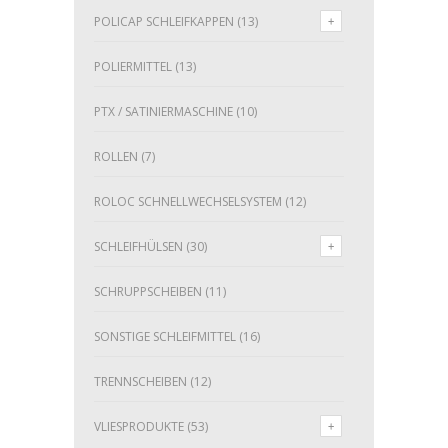
POLICAP SCHLEIFKAPPEN
(13)
POLIERMITTEL
(13)
PTX / SATINIERMASCHINE
(10)
ROLLEN
(7)
ROLOC SCHNELLWECHSELSYSTEM
(12)
SCHLEIFHÜLSEN
(30)
SCHRUPPSCHEIBEN
(11)
SONSTIGE SCHLEIFMITTEL
(16)
TRENNSCHEIBEN
(12)
VLIESPRODUKTE
(53)