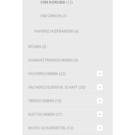
VSM KORUND
(15)
VSM ZIRKON
(7)
PAPIERSCHLEIFBÄNDER
(4)
BÖGEN
(2)
DIAMANTTRENNSCHEIBEN
(6)
FÄCHERSCHEIBEN
(22)
FÄCHERSCHLEIFER M. SCHAFT
(20)
FIBERSCHEIBEN
(19)
KLETTSCHEIBEN
(27)
MICRO-SCHLEIFMITTEL
(12)