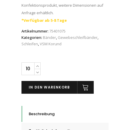
Konfektionsprodukt, weitere Dimensionen auf
Anfrage erhältlich.
*Verfügbar ab 5-8 Tage
Artikelnummer:
75401075
Kategorien:
Bänder
,
Gewebeschleifbänder
,
Schleifen
,
VSM Korund
VSM
Schleifband
Gewebe
IN DEN WARENKORB
Korund
KK711X,
Korn
A
Beschreibung
24
quantity