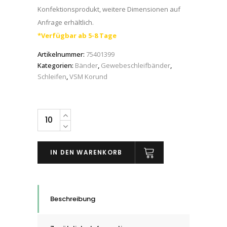
Konfektionsprodukt, weitere Dimensionen auf
Anfrage erhältlich.
*Verfügbar ab 5-8 Tage
Artikelnummer:
75401399
Kategorien:
Bänder
,
Gewebeschleifbänder
,
Schleifen
,
VSM Korund
VSM
Schleifband
Gewebe
IN DEN WARENKORB
Korund
KK711X,
Korn
A
Beschreibung
50
quantity