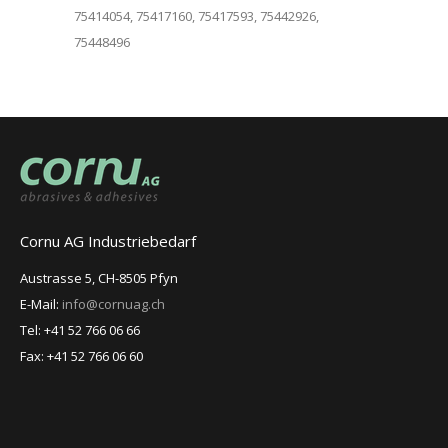
75414054, 75417160, 75417593, 75442926,
75448496
Cornu AG Industriebedarf
Austrasse 5, CH-8505 Pfyn
E-Mail:
info@cornuag.ch
Tel: +41 52 766 06 66
Fax: +41 52 766 06 60