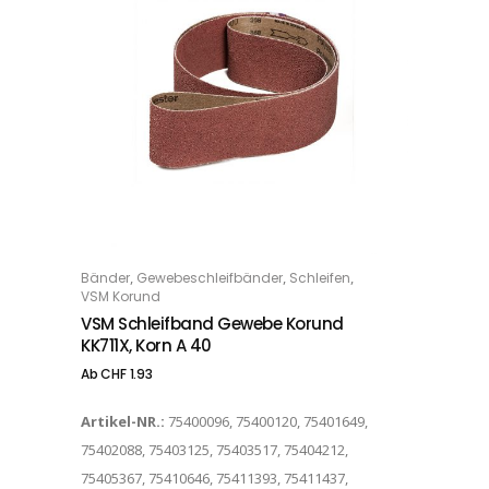
Dieses Produkt weist mehrere Varianten auf. Die Optionen können auf der Produktseite gewählt werden
,
,
,
Bänder
Gewebeschleifbänder
Schleifen
OPTIONS
VSM Korund
VSM Schleifband Gewebe Korund
KK711X, Korn A 40
Ab
CHF
1.93
Artikel-NR.:
75400096, 75400120, 75401649,
75402088, 75403125, 75403517, 75404212,
75405367, 75410646, 75411393, 75411437,