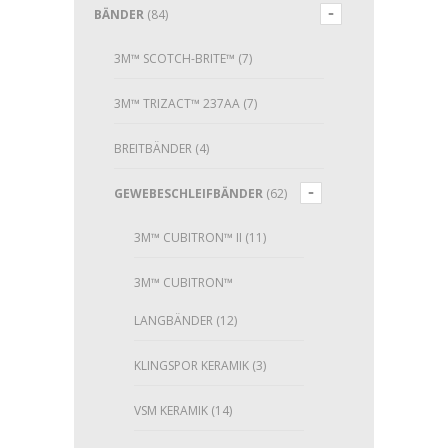
BÄNDER
(84)
3M™ SCOTCH-BRITE™
(7)
3M™ TRIZACT™ 237AA
(7)
BREITBÄNDER
(4)
GEWEBESCHLEIFBÄNDER
(62)
3M™ CUBITRON™ II
(11)
3M™ CUBITRON™
LANGBÄNDER
(12)
KLINGSPOR KERAMIK
(3)
VSM KERAMIK
(14)