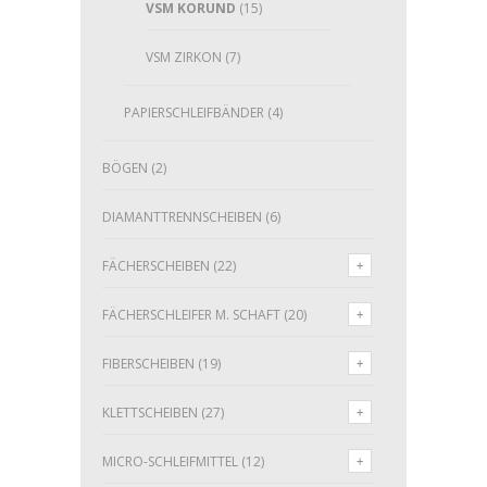
VSM KORUND
(15)
VSM ZIRKON
(7)
PAPIERSCHLEIFBÄNDER
(4)
BÖGEN
(2)
DIAMANTTRENNSCHEIBEN
(6)
FÄCHERSCHEIBEN
(22)
FÄCHERSCHLEIFER M. SCHAFT
(20)
FIBERSCHEIBEN
(19)
KLETTSCHEIBEN
(27)
MICRO-SCHLEIFMITTEL
(12)