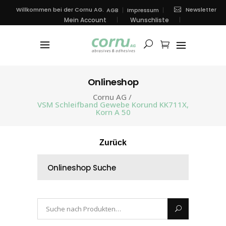
Newsletter
Willkommen bei der Cornu AG.
AGB
Impressum
Mein Account
Wunschliste
Onlineshop
Cornu AG
/
VSM Schleifband Gewebe Korund KK711X,
Korn A 50
Zurück
Onlineshop Suche