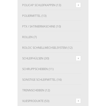
POLICAP SCHLEIFKAPPEN
(13)
POLIERMITTEL
(13)
PTX / SATINIERMASCHINE
(10)
ROLLEN
(7)
ROLOC SCHNELLWECHSELSYSTEM
(12)
SCHLEIFHÜLSEN
(30)
SCHRUPPSCHEIBEN
(11)
SONSTIGE SCHLEIFMITTEL
(16)
TRENNSCHEIBEN
(12)
VLIESPRODUKTE
(53)