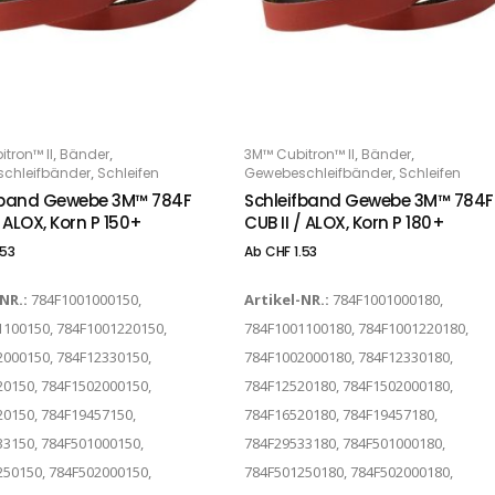
Dieses Produkt weist mehrere Varianten auf. Die Optionen können auf der Produktseite gewählt werden
,
,
,
,
tron™ II
Bänder
3M™ Cubitron™ II
Bänder
PTIONS
OPTIONS
,
,
chleifbänder
Schleifen
Gewebeschleifbänder
Schleifen
fband Gewebe 3M™ 784F
Schleifband Gewebe 3M™ 784F
/ ALOX, Korn P 150+
CUB II / ALOX, Korn P 180+
.53
Ab
CHF
1.53
-NR.:
784F1001000150,
Artikel-NR.:
784F1001000180,
1100150, 784F1001220150,
784F1001100180, 784F1001220180,
000150, 784F12330150,
784F1002000180, 784F12330180,
0150, 784F1502000150,
784F12520180, 784F1502000180,
0150, 784F19457150,
784F16520180, 784F19457180,
3150, 784F501000150,
784F29533180, 784F501000180,
50150, 784F502000150,
784F501250180, 784F502000180,