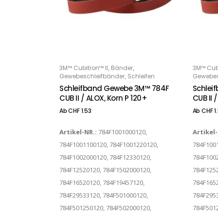
Dieses Produkt weist mehrere Varianten auf. Die Optionen können auf der Produktseite gewählt werden
Dieses Produkt weist mehrere Varianten auf. Die Optionen können auf der Produktseite gewählt werden
,
,
3M™ Cubitron™ II
Bänder
3M™ Cubi
OPTIONS
O
,
Gewebeschleifbänder
Schleifen
Gewebes
Schleifband Gewebe 3M™ 784F
Schlei
CUB II / ALOX, Korn P 120+
CUB II 
Ab
CHF
1.53
Ab
CHF
1
Artikel-NR.:
784F1001000120,
Artikel
784F1001100120, 784F1001220120,
784F100
784F1002000120, 784F12330120,
784F1002
784F12520120, 784F1502000120,
784F1252
784F16520120, 784F19457120,
784F1652
784F29533120, 784F501000120,
784F2953
784F501250120, 784F502000120,
784F5012