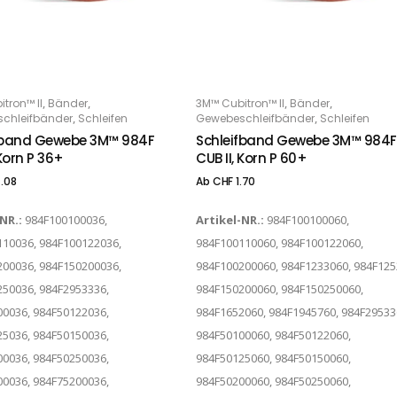
Dieses Produkt weist mehrere Varianten auf. Die Optionen können auf der Produktseite gewählt werden
,
,
,
,
tron™ II
Bänder
3M™ Cubitron™ II
Bänder
PTIONS
OPTIONS
,
,
chleifbänder
Schleifen
Gewebeschleifbänder
Schleifen
fband Gewebe 3M™ 984F
Schleifband Gewebe 3M™ 984F
 Korn P 36+
CUB II, Korn P 60+
.08
Ab
CHF
1.70
-NR.:
984F100100036,
Artikel-NR.:
984F100100060,
10036, 984F100122036,
984F100110060, 984F100122060,
00036, 984F150200036,
984F100200060, 984F1233060, 984F125
50036, 984F2953336,
984F150200060, 984F150250060,
0036, 984F50122036,
984F1652060, 984F1945760, 984F29533
5036, 984F50150036,
984F50100060, 984F50122060,
0036, 984F50250036,
984F50125060, 984F50150060,
0036, 984F75200036,
984F50200060, 984F50250060,