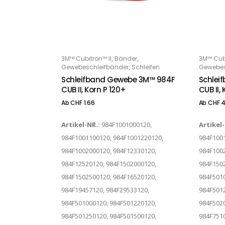
Dieses Produkt weist mehrere Varianten auf. Die Optionen können auf der Produktseite gewählt werden
Dieses Produkt weist mehrere Varianten auf. Die Optionen können auf der Produktseite gewählt werden
,
,
3M™ Cubitron™ II
Bänder
3M™ Cubi
OPTIONS
O
,
Gewebeschleifbänder
Schleifen
Gewebes
Schleifband Gewebe 3M™ 984F
Schlei
CUB II, Korn P 120+
CUB II,
Ab
CHF
1.66
Ab
CHF
4
Artikel-NR.:
984F1001000120,
Artikel
984F1001100120, 984F1001220120,
984F1001
984F1002000120, 984F12330120,
984F1002
984F12520120, 984F1502000120,
984F1502
984F1502500120, 984F16520120,
984F5010
984F19457120, 984F29533120,
984F5012
984F501000120, 984F501220120,
984F5020
984F501250120, 984F501500120,
984F7510