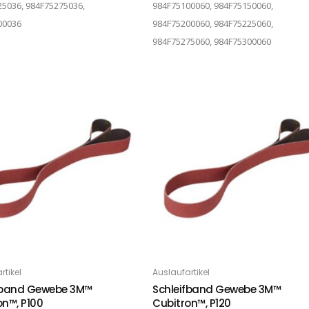
5036, 984F75275036,
984F75100060, 984F75150060,
00036
984F75200060, 984F75225060,
984F75275060, 984F75300060
Dieses Produkt weist mehrere Varianten auf. Die Optionen können auf der Produktseite gewählt werden
rtikel
Auslaufartikel
PTIONS
OPTIONS
fband Gewebe 3M™
Schleifband Gewebe 3M™
on™, P100
Cubitron™, P120