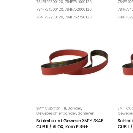
784F502500120, 784F751000120,
784F5025
784F751500120, 784F752000120,
784F7515
784F752250120, 784F752750120
784F752
Dieses Produkt weist mehrere Varianten auf. Die Optionen können auf der Produktseite gewählt werden
Dieses Produkt weist mehrere Varianten auf. Die Optionen können auf der Produktseite gewählt werden
,
,
3M™ Cubitron™ II
Bänder
3M™ Cubi
OPTIONS
O
,
Gewebeschleifbänder
Schleifen
Gewebes
Schleifband Gewebe 3M™ 784F
Schlei
CUB II / ALOX, Korn P 36+
CUB II 