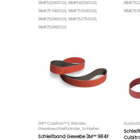
984F502000120, 984F502500120,
984F7522
984F751000120, 984F751500120,
984F753
984F752000120, 984F752750120,
984F753000120
Dieses Produkt weist mehrere Varianten auf. Die Optionen können auf der Produktseite gewählt werden
Dieses Produkt weist mehrere Varianten auf. Die Optionen können auf der Produktseite gewählt werden
,
,
3M™ Cubitron™ II
Bänder
Auslaufa
OPTIONS
O
,
Gewebeschleifbänder
Schleifen
Schlei
Schleifband Gewebe 3M™ 984F
Cubitr