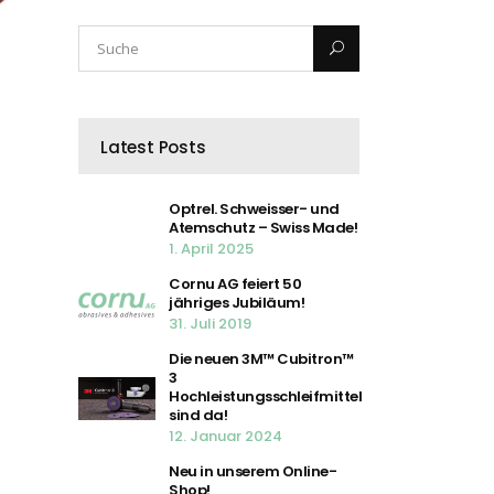
Latest Posts
Optrel. Schweisser- und
Atemschutz – Swiss Made!
1. April 2025
Cornu AG feiert 50
jähriges Jubiläum!
31. Juli 2019
Die neuen 3M™ Cubitron™
3
Hochleistungsschleifmittel
sind da!
12. Januar 2024
Neu in unserem Online-
Shop!