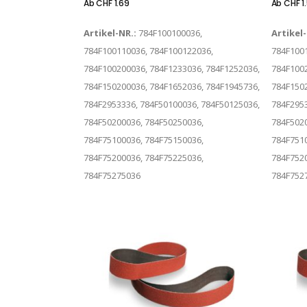
Ab
CHF
1.69
Ab
CHF
1
Artikel-NR.:
784F100100036,
Artikel
784F100110036, 784F100122036,
784F1001
784F100200036, 784F1233036, 784F1252036,
784F1002
784F150200036, 784F1652036, 784F1945736,
784F1502
784F2953336, 784F50100036, 784F50125036,
784F2953
784F50200036, 784F50250036,
784F5020
784F75100036, 784F75150036,
784F7510
784F75200036, 784F75225036,
784F7520
784F75275036
784F752