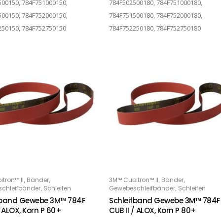
00150, 784F751000150,
784F502500180, 784F751000180,
00150, 784F752000150,
784F751500180, 784F752000180,
250150, 784F752750150
784F752250180, 784F752750180
Dieses Produkt weist mehrere Varianten auf. Die Optionen können auf der Produktseite gewählt werden
,
,
,
,
tron™ II
Bänder
3M™ Cubitron™ II
Bänder
PTIONS
OPTIONS
,
,
chleifbänder
Schleifen
Gewebeschleifbänder
Schleifen
fband Gewebe 3M™ 784F
Schleifband Gewebe 3M™ 784F
/ ALOX, Korn P 60+
CUB II / ALOX, Korn P 80+