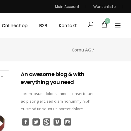
Mein Account
Wunschliste
0
Onlineshop
B2B
Kontakt
Cornu AG
/
An awesome blog & with
everything you need
Lorem ipsum dolor sit amet, consectetuer
adipiscing elit, sed diam nonummy nibh
euismod tincidunt ut laoreet dolore