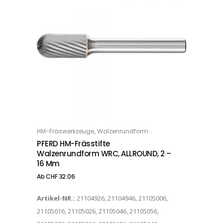
Dieses Produkt weist mehrere Varianten auf. Die Optionen können auf der Produktseite gewählt werden
,
HM-Fräswerkzeuge
Walzenrundform
OPTIONS
PFERD HM-Frässtifte
Walzenrundform WRC, ALLROUND, 2 –
16 Mm
Ab
CHF
32.06
Artikel-NR.:
21104926, 21104946, 21105006,
21105016, 21105026, 21105046, 21105056,