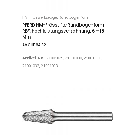
Dieses Produkt weist mehrere Varianten auf. Die Optionen können auf der Produktseite gewählt werden
,
HM-Fräswerkzeuge
Rundbogenform
OPTIONS
PFERD HM-Frässtifte Rundbogenform
RBF, Hochleistungsverzahnung, 6 – 16
Mm
Ab
CHF
64.82
Artikel-NR.:
21001029, 21001030, 21001031,
21001032, 21001033