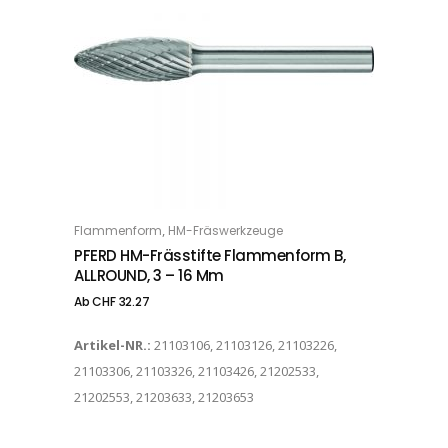
Dieses Produkt weist mehrere Varianten auf. Die Optionen können auf der Produktseite gewählt werden
,
Flammenform
HM-Fräswerkzeuge
OPTIONS
PFERD HM-Frässtifte Flammenform B,
ALLROUND, 3 – 16 Mm
Ab
CHF
32.27
Artikel-NR.:
21103106, 21103126, 21103226,
21103306, 21103326, 21103426, 21202533,
21202553, 21203633, 21203653