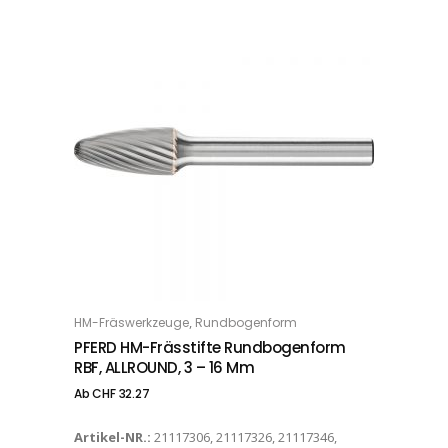
Dieses Produkt weist mehrere Varianten auf. Die Optionen können auf der Produktseite gewählt werden
,
HM-Fräswerkzeuge
Rundbogenform
OPTIONS
PFERD HM-Frässtifte Rundbogenform
RBF, ALLROUND, 3 – 16 Mm
Ab
CHF
32.27
Artikel-NR.:
21117306, 21117326, 21117346,