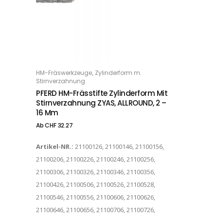
Dieses Produkt weist mehrere Varianten auf. Die Optionen können auf der Produktseite gewählt werden
,
HM-Fräswerkzeuge
Zylinderform m.
OPTIONS
Stirnverzahnung
PFERD HM-Frässtifte Zylinderform Mit
Stirnverzahnung ZYAS, ALLROUND, 2 –
16 Mm
Ab
CHF
32.27
Artikel-NR.:
21100126, 21100146, 21100156,
21100206, 21100226, 21100246, 21100256,
21100306, 21100326, 21100346, 21100356,
21100426, 21100506, 21100526, 21100528,
21100546, 21100556, 21100606, 21100626,
21100646, 21100656, 21100706, 21100726,