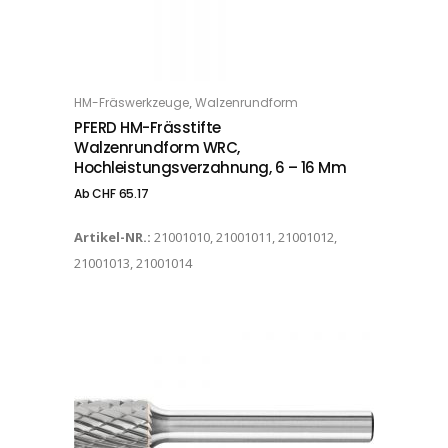
Dieses Produkt weist mehrere Varianten auf. Die Optionen können auf der Produktseite gewählt werden
,
HM-Fräswerkzeuge
Walzenrundform
OPTIONS
PFERD HM-Frässtifte
Walzenrundform WRC,
Hochleistungsverzahnung, 6 – 16 Mm
Ab
CHF
65.17
Artikel-NR.:
21001010, 21001011, 21001012,
21001013, 21001014