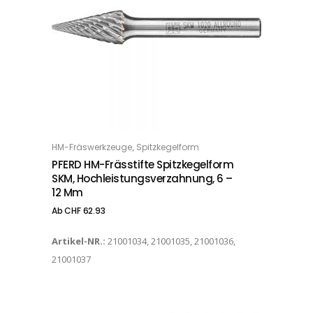
Dieses Produkt weist mehrere Varianten auf. Die Optionen können auf der Produktseite gewählt werden
,
HM-Fräswerkzeuge
Spitzkegelform
OPTIONS
PFERD HM-Frässtifte Spitzkegelform
SKM, Hochleistungsverzahnung, 6 –
12 Mm
Ab
CHF
62.93
Artikel-NR.:
21001034, 21001035, 21001036,
21001037