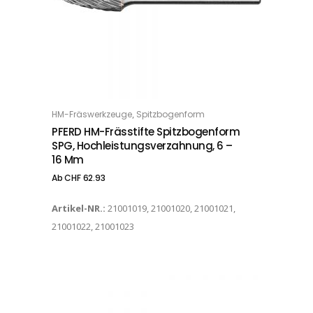
Dieses Produkt weist mehrere Varianten auf. Die Optionen können auf der Produktseite gewählt werden
,
HM-Fräswerkzeuge
Spitzbogenform
OPTIONS
PFERD HM-Frässtifte Spitzbogenform
SPG, Hochleistungsverzahnung, 6 –
16 Mm
Ab
CHF
62.93
Artikel-NR.:
21001019, 21001020, 21001021,
21001022, 21001023