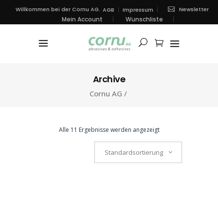
Newsletter
Willkommen bei der Cornu AG.
AGB
Impressum
Mein Account
Wunschliste
Archive
Cornu AG
/
Alle 11 Ergebnisse werden angezeigt
Standardsortierung