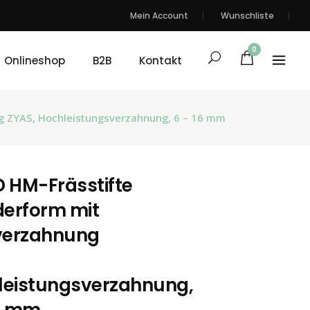
Mein Account
Wunschliste
0
Onlineshop
B2B
Kontakt
ng ZYAS, Hochleistungsverzahnung, 6 – 16 mm
 HM-Frässtifte
derform mit
nverzahnung
leistungsverzahnung,