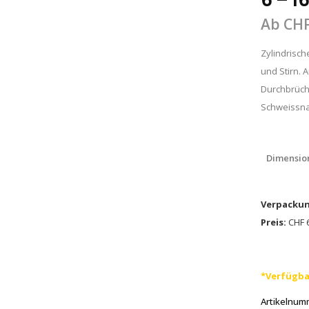
6 – 
Ab
CH
Zylindrisch
und Stirn. 
Durchbrüch
Schweissna
Dimensio
Verpackun
Preis:
CHF 6
*Verfügba
Artikelnum