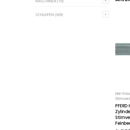
MASCHINEN
(19)
SCHLEIFEN
(369)
Dieses Produkt weist mehrere Varianten auf. Die Optionen können auf der Produktseite gewählt werden
HM-Fräs
O
Stirnve
PFERD 
Zylind
Stirnv
Feinbe