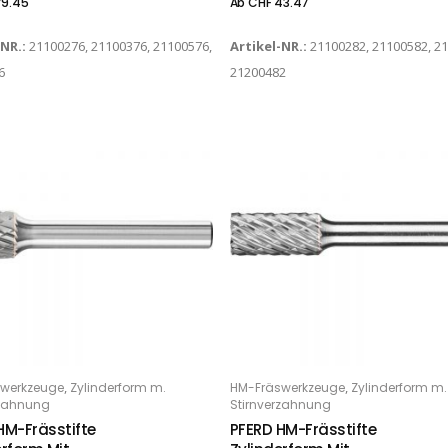
9.45
Ab
CHF
43.47
-NR.:
21100276, 21100376, 21100576,
Artikel-NR.:
21100282, 21100582, 2
6
21200482
Dieses Produkt weist mehrere Varianten auf. Die Optionen können auf der Produktseite gewählt werden
,
,
werkzeuge
Zylinderform m.
HM-Fräswerkzeuge
Zylinderform m.
PTIONS
OPTIONS
rzahnung
Stirnverzahnung
HM-Frässtifte
PFERD HM-Frässtifte