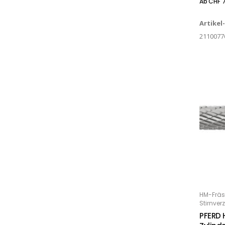
Ab
CHF
7
Artikel
2110077
Dieses Produkt weist mehrere Varianten auf. Die Optionen können auf der Produktseite gewählt werden
HM-Fräs
O
Stirnve
PFERD 