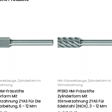
Dieses Produkt weist mehrere Varianten auf. Die Optionen können auf der Produktseite gewählt werden
,
,
werkzeuge
Zylinderform m.
HM-Fräswerkzeuge
Zylinderform m.
PTIONS
OPTIONS
rzahnung
Stirnverzahnung
HM-Frässtifte
PFERD HM-Frässtifte
erform Mit
Zylinderform Mit
erzahnung ZYAS Für Die
Stirnverzahnung ZYAS Für
arbeitung, 6 – 12 Mm
Edelstahl (INOX), 3 – 12 Mm