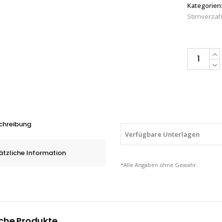
Kategorien
Stirnverza
PFERD
HM-
Frässtifte
Zylinderfo
mit
Stirnverza
chreibung
ZYAS,
Verfügbare Unterlagen
Hochleistu
ätzliche Information
6
*Alle Angaben ohne Gewähr.
-
16
mm
quantity
che Produkte