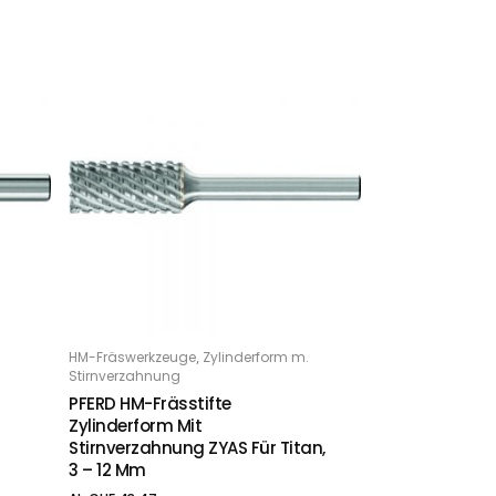
Dieses Produkt weist mehrere Varianten auf. Die Optionen können auf der Produktseite gewählt werden
,
HM-Fräswerkzeuge
Zylinderform m.
OPTIONS
Stirnverzahnung
PFERD HM-Frässtifte
Zylinderform Mit
Stirnverzahnung ZYAS Für Titan,
3 – 12 Mm