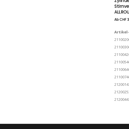
Zylind
Stirnv
ALLROU
Ab
CHF
3
Artikel
21100206
21100306
21100426
21100546
21100646
21100746
21200143
21200253
2120044