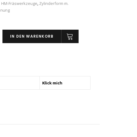
:
HM-Fräswerkzeuge
,
Zylinderform m.
hnung
IN DEN WARENKORB
rm
hnung
Klick mich
ngsverzahnung,