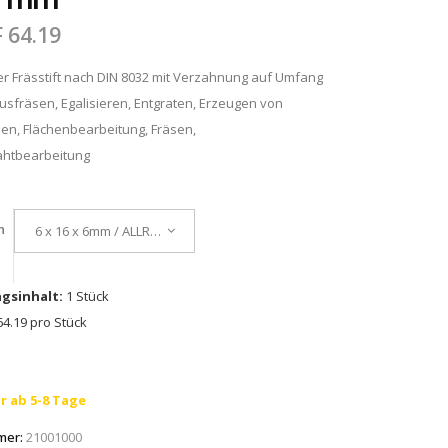
16 mm
F
64.19
er Frässtift nach DIN 8032 mit Verzahnung auf Umfang
Ausfräsen, Egalisieren, Entgraten, Erzeugen von
en, Flächenbearbeitung, Fräsen,
htbearbeitung
n
6 x 16 x 6mm / ALLROUND
gsinhalt:
1 Stück
4.19 pro Stück
r ab 5-8 Tage
mer:
21001000