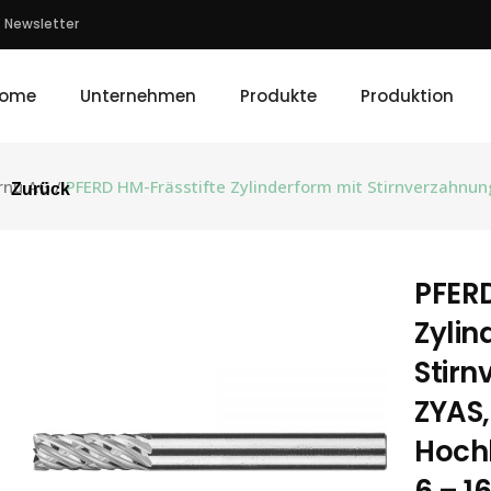
Newsletter
ome
Unternehmen
Produkte
Produktion
rnu AG
/
PFERD HM-Frässtifte Zylinderform mit Stirnverzahnu
Zurück
PFERD
Zylin
Stir
ZYAS,
Hoch