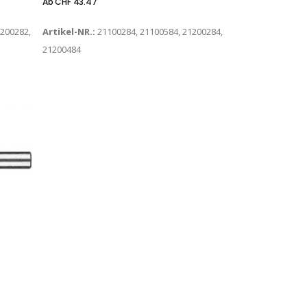
Ab
CHF
43.47
1200282,
Artikel-NR.:
21100284, 21100584, 21200284,
21200484