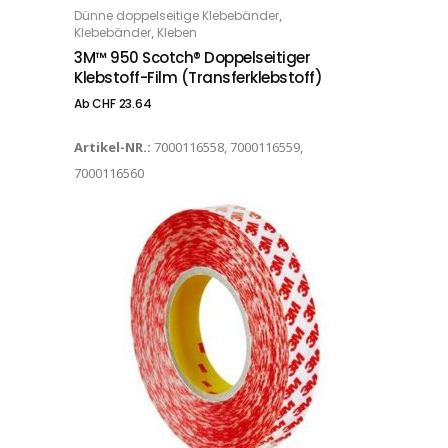
,
Dünne doppelseitige Klebebänder
OPTIONS
,
Klebebänder
Kleben
3M™ 950 Scotch® Doppelseitiger
Klebstoff-Film (Transferklebstoff)
Ab
CHF
23.64
Artikel-NR.:
7000116558, 7000116559,
7000116560