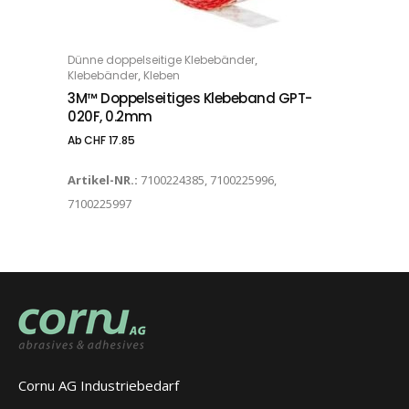
Dieses Produkt weist mehrere Varianten auf. Die Optionen können auf der Produktseite gewählt werden
,
Dünne doppelseitige Klebebänder
OPTIONS
,
Klebebänder
Kleben
3M™ Doppelseitiges Klebeband GPT-
020F, 0.2mm
Ab
CHF
17.85
Artikel-NR.:
7100224385, 7100225996,
7100225997
Cornu AG Industriebedarf