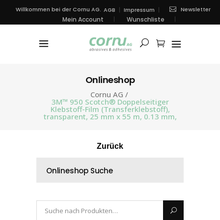
Newsletter
Willkommen bei der Cornu AG.
AGB
Impressum
Mein Account
Wunschliste
Onlineshop
Cornu AG
/
3M™ 950 Scotch® Doppelseitiger
Klebstoff-Film (Transferklebstoff),
transparent, 25 mm x 55 m, 0.13 mm,
Zurück
Onlineshop Suche