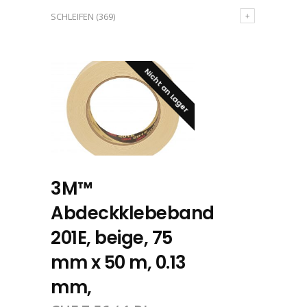
SCHLEIFEN
(369)
Nicht an Lager
3M™
Abdeckklebeband
201E, beige, 75
mm x 50 m, 0.13
mm,