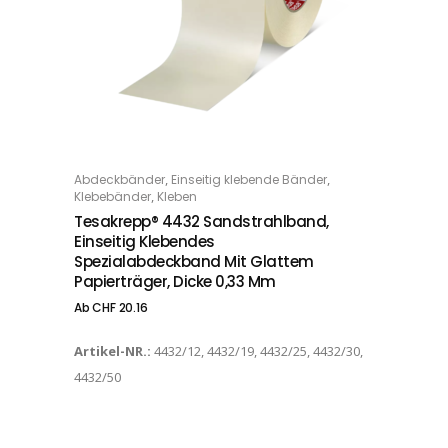
Dieses Produkt weist mehrere Varianten auf. Die Optionen können auf der Produktseite gewählt werden
,
,
Abdeckbänder
Einseitig klebende Bänder
OPTIONS
,
Klebebänder
Kleben
Tesakrepp® 4432 Sandstrahlband,
Einseitig Klebendes
Spezialabdeckband Mit Glattem
Papierträger, Dicke 0,33 Mm
Ab
CHF
20.16
Artikel-NR.:
4432/12, 4432/19, 4432/25, 4432/30,
4432/50