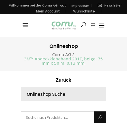
Newsletter
Willkommen bei der Cornu AG.
AGB
Impressum
Mein Account
Wunschliste
Onlineshop
Cornu AG
/
3M™ Abdeckklebeband 201E, beige, 75
mm x 50 m, 0.13 mm,
Zurück
Onlineshop Suche