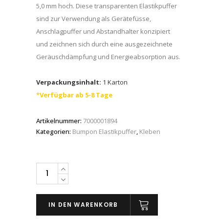
5,0 mm hoch. Diese transparenten Elastikpuffer
sind zur Verwendung als Gerätefüsse,
Anschlagpuffer und Abstandhalter konzipiert
und zeichnen sich durch eine ausgezeichnete
Geräuschdämpfung und Energieabsorption aus.
Verpackungsinhalt:
1 Karton
*Verfügbar ab 5-8 Tage
Artikelnummer:
7000001894
Kategorien:
Bumpon Elastikpuffer
,
Kleben
3M™
Bumpon™
SJ5303
IN DEN WARENKORB
Elastikpuffer,