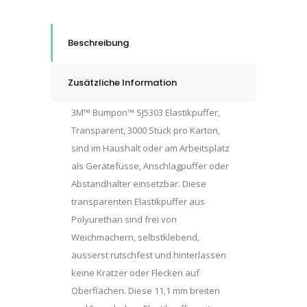
Transparent,
11,1
x
Beschreibung
5,0
mm,
Zusätzliche Information
Klebstoff
Acrylat
3M™ Bumpon™ SJ5303 Elastikpuffer,
A-
Transparent, 3000 Stück pro Karton,
20
sind im Haushalt oder am Arbeitsplatz
quantity
als Gerätefüsse, Anschlagpuffer oder
Abstandhalter einsetzbar. Diese
transparenten Elastikpuffer aus
Polyurethan sind frei von
Weichmachern, selbstklebend,
äusserst rutschfest und hinterlassen
keine Kratzer oder Flecken auf
Oberflächen. Diese 11,1 mm breiten