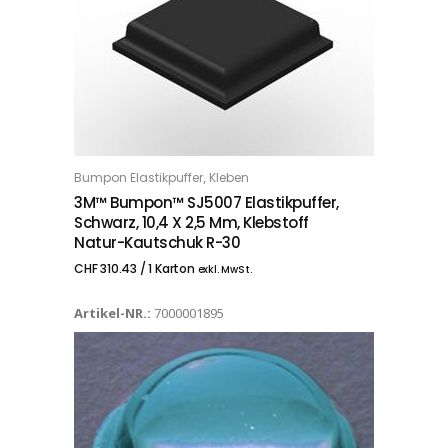
,
Bumpon Elastikpuffer
Kleben
IN DEN WARENKORB
3M™ Bumpon™ SJ5007 Elastikpuffer,
Schwarz, 10,4 X 2,5 Mm, Klebstoff
Natur-Kautschuk R-30
CHF
310.43
/ 1 Karton
exkl. MwSt.
Artikel-NR.:
7000001895