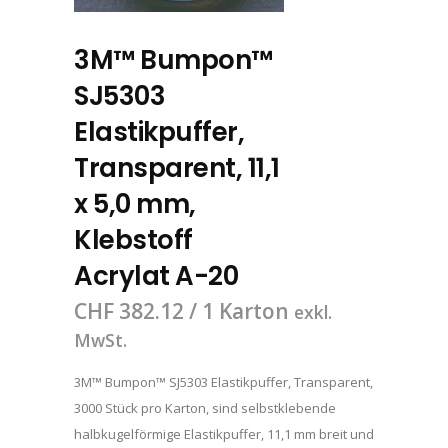
3M™ Bumpon™
SJ5303
Elastikpuffer,
Transparent, 11,1
x 5,0 mm,
Klebstoff
Acrylat A-20
CHF
382.12
/ 1 Karton
exkl.
MwSt.
3M™ Bumpon™ SJ5303 Elastikpuffer, Transparent,
3000 Stück pro Karton, sind selbstklebende
halbkugelförmige Elastikpuffer, 11,1 mm breit und