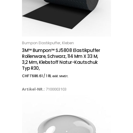
,
Bumpon Elastikpuffer
Kleben
IN DEN WARENKORB
3M™ Bumpon™ SJ5808 Elastikpuffer
Rollenware, Schwarz, 114 Mm X 33 M,
3,2 Mm, Klebstoff Natur-Kautschuk
Typ R30,
CHF
1'686.61
/ 1 RL
exkl. MwSt.
Artikel-NR.:
7100003103