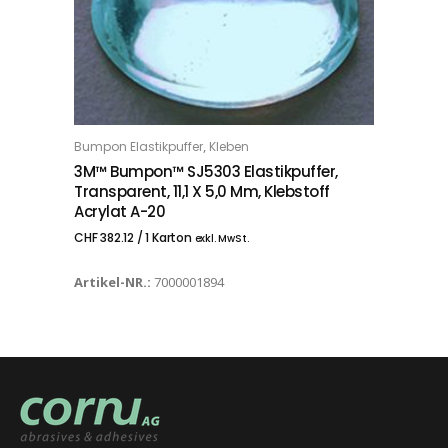
,
Bumpon Elastikpuffer
Kleben
IN DEN WARENKORB
3M™ Bumpon™ SJ5303 Elastikpuffer,
Transparent, 11,1 X 5,0 Mm, Klebstoff
Acrylat A-20
CHF
382.12
/ 1 Karton
exkl. MwSt.
Artikel-NR.:
7000001894