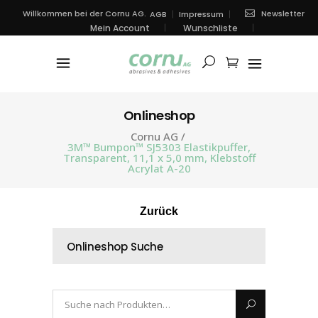
Newsletter
Willkommen bei der Cornu AG.
AGB
Impressum
Mein Account
Wunschliste
Onlineshop
Cornu AG
/
3M™ Bumpon™ SJ5303 Elastikpuffer,
Transparent, 11,1 x 5,0 mm, Klebstoff
Acrylat A-20
Zurück
Onlineshop Suche