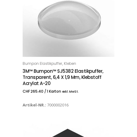
,
Bumpon Elastikpuffer
Kleben
IN DEN WARENKORB
3M™ Bumpon™ SJ5382 Elastikpuffer,
Transparent, 6,4 X 1,9 Mm, Klebstoff
Acrylat A-20
CHF
265.40
/ 1 Karton
exkl. MwSt.
Artikel-NR.:
7000002016