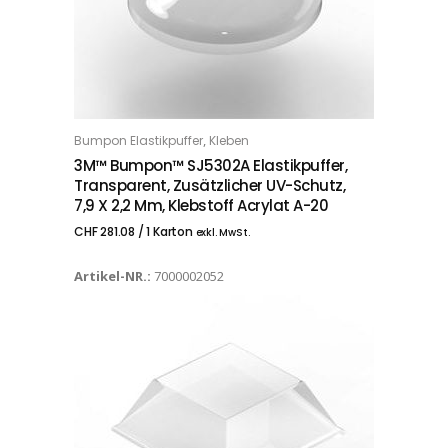
,
Bumpon Elastikpuffer
Kleben
IN DEN WARENKORB
3M™ Bumpon™ SJ5302A Elastikpuffer,
Transparent, Zusätzlicher UV-Schutz,
7,9 X 2,2 Mm, Klebstoff Acrylat A-20
CHF
281.08
/ 1 Karton
exkl. MwSt.
Artikel-NR.:
7000002052