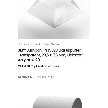
,
Bumpon Elastikpuffer
Kleben
IN DEN WARENKORB
3M™ Bumpon™ SJ5323 Elastikpuffer,
Transparent, 20,5 X 7,6 Mm, Klebstoff
Acrylat A-20
CHF
478.19
/ 1 Karton
exkl. MwSt.
Artikel-NR.:
7000052142