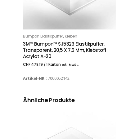
,
Bumpon Elastikpuffer
Kleben
IN DEN WARENKORB
3M™ Bumpon™ SJ5323 Elastikpuffer,
Transparent, 20,5 X 7,6 Mm, Klebstoff
Acrylat A-20
CHF
478.19
/ 1 Karton
exkl. MwSt.
Artikel-NR.:
7000052142
Ähnliche Produkte