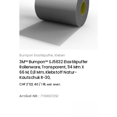
,
Bumpon Elastikpuffer
Kleben
IN DEN WARENKORB
3M™ Bumpon™ SJ5632 Elastikpuffer
Rollenware, Transparent, 114 Mm X
66 M, 0,8 Mm, Klebstoff Natur-
Kautschuk R-30,
CHF
2'122.40
/ 1 RL
exkl. MwSt.
Artikel-NR.:
7100007292