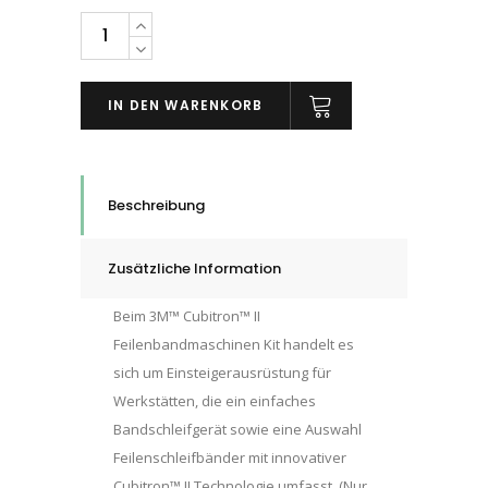
3M™
Cubitron™ II
Feilenbandmaschinen
IN DEN WARENKORB
Kit
quantity
Beschreibung
Zusätzliche Information
Beim 3M™ Cubitron™ II
Feilenbandmaschinen Kit handelt es
sich um Einsteigerausrüstung für
Werkstätten, die ein einfaches
Bandschleifgerät sowie eine Auswahl
Feilenschleifbänder mit innovativer
Cubitron™ II Technologie umfasst. (Nur