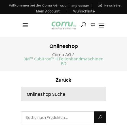
Newsletter
Willkommen bei der Cornu AG.
AGB
Impressum
Mein Account
Wunschliste
Onlineshop
Cornu AG
/
3M™ Cubitron™ II Feilenbandmaschinen
Kit
Zurück
Onlineshop Suche