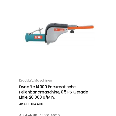
Dieses Produkt weist mehrere Varianten auf. Die Optionen können auf der Produktseite gewählt werden
,
Druckluft
Maschinen
OPTIONS
Dynafile 14000 Pneumatische
Feilenbandmaschine, 0.5 PS, Gerade-
Linie, 20’000 U/min.
Ab
CHF
1'344.36
Artikel-NR.:
14000, 14010