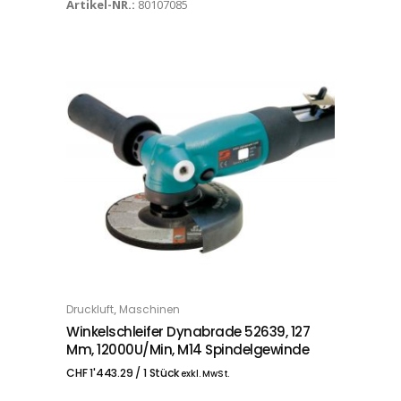
Artikel-NR.:
80107085
,
Druckluft
Maschinen
IN DEN WARENKORB
Winkelschleifer Dynabrade 52639, 127
Mm, 12000U/min, M14 Spindelgewinde
CHF
1'443.29
/ 1 Stück
exkl. MwSt.