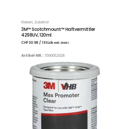
,
Kleben
Zubehör
IN DEN WARENKORB
3M™ Scotchmount™ Haftvermittler
4298UV, 120ml
CHF
30.99
/ 1 Stück
exkl. MwSt.
Artikel-NR.:
7000052028