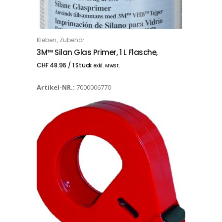
,
Kleben
Zubehör
IN DEN WARENKORB
3M™ Silan Glas Primer, 1 L Flasche,
CHF
48.96
/ 1 Stück
exkl. MwSt.
Artikel-NR.:
7000006770