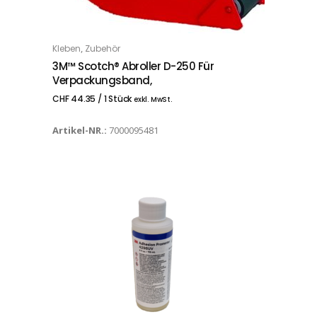
,
Kleben
Zubehör
IN DEN WARENKORB
3M™ Scotch® Abroller D-250 Für
Verpackungsband,
CHF
44.35
/ 1 Stück
exkl. MwSt.
Artikel-NR.:
7000095481