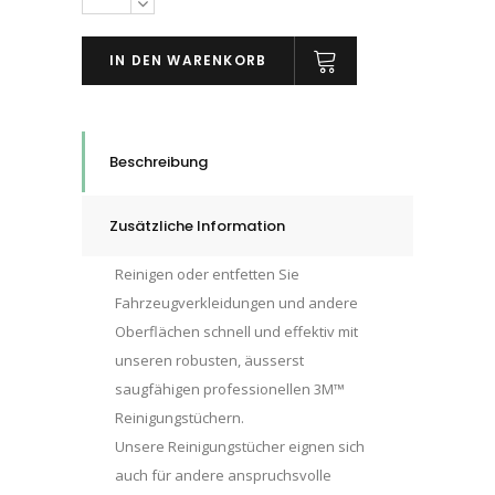
Einweg
Reinigungstuch,
IN DEN WARENKORB
Weiss,
290
mm
x
Beschreibung
370
mm,
Zusätzliche Information
quantity
Reinigen oder entfetten Sie
Fahrzeugverkleidungen und andere
Oberflächen schnell und effektiv mit
unseren robusten, äusserst
saugfähigen professionellen 3M™
Reinigungstüchern.
Unsere Reinigungstücher eignen sich
auch für andere anspruchsvolle