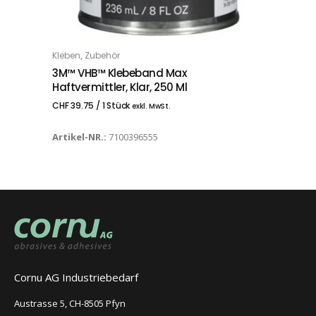
,
Kleben
Zubehör
IN DEN WARENKORB
3M™ VHB™ Klebeband Max
Haftvermittler, Klar, 250 Ml
CHF
39.75
/ 1 Stück
exkl. MwSt.
Artikel-NR.:
7100396555
Cornu AG Industriebedarf
Austrasse 5, CH-8505 Pfyn