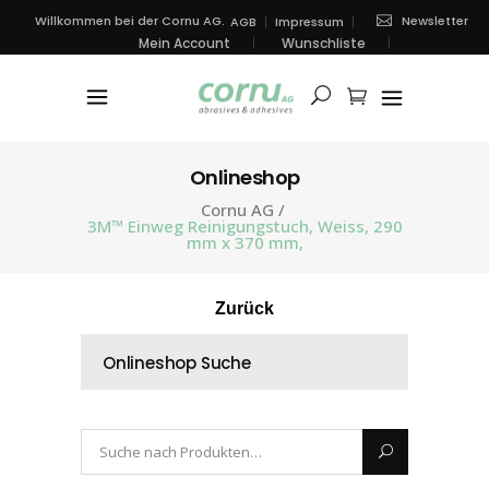
Newsletter
Willkommen bei der Cornu AG.
AGB
Impressum
Mein Account
Wunschliste
Onlineshop
Cornu AG
/
3M™ Einweg Reinigungstuch, Weiss, 290
mm x 370 mm,
Zurück
Onlineshop Suche