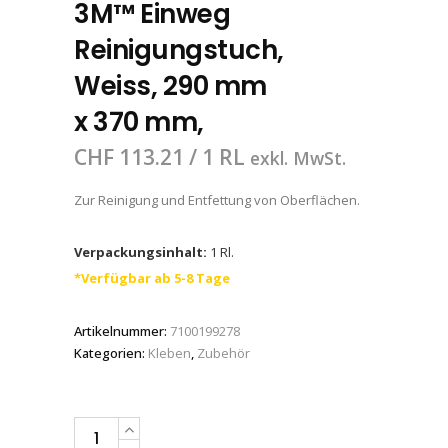
3M™ Einweg
Reinigungstuch,
Weiss, 290 mm
x 370 mm,
CHF
113.21
/ 1 RL
exkl. MwSt.
Zur Reinigung und Entfettung von Oberflächen.
Verpackungsinhalt:
1 Rl.
*Verfügbar ab 5-8 Tage
Artikelnummer:
7100199278
Kategorien:
Kleben
,
Zubehör
3M™