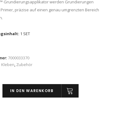
™ Grundierungsapplikator werden Grundierungen
v. Primer, präzise auf einen genau umgrenzten Bereich
n.
gsinhalt:
1 SET
mer:
7000033370
:
Kleben
,
Zubehör
IN DEN WARENKORB
gsapplikator,