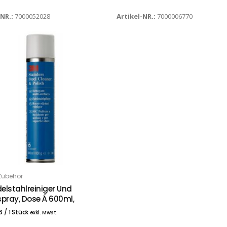
-NR.:
7000052028
Artikel-NR.:
7000006770
Zubehör
 DEN WARENKORB
elstahlreiniger Und
spray, Dose Á 600ml,
6
/ 1 Stück
exkl. MwSt.