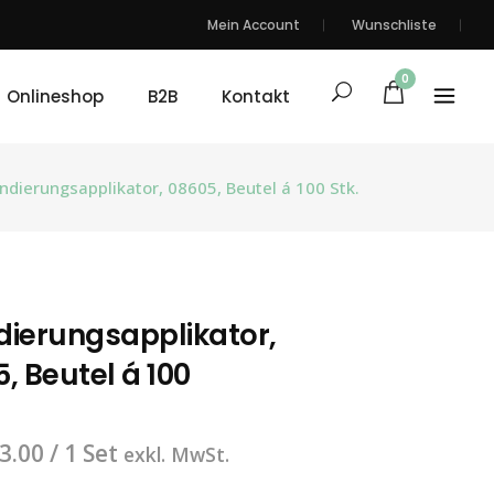
Mein Account
Wunschliste
0
Onlineshop
B2B
Kontakt
dierungsapplikator, 08605, Beutel á 100 Stk.
ierungsapplikator,
, Beutel á 100
3.00
/ 1 Set
exkl. MwSt.