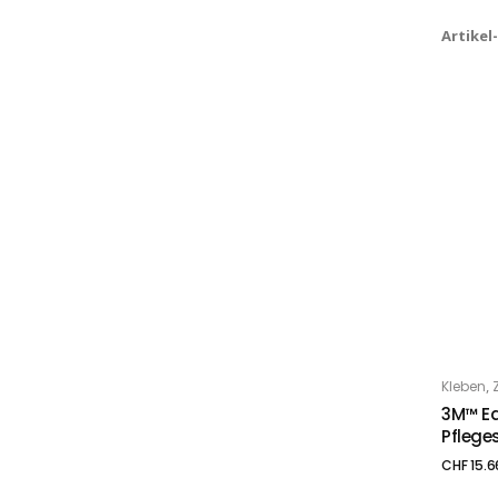
Artikel
,
Kleben
IN
3M™ Ed
Pflege
CHF
15.6