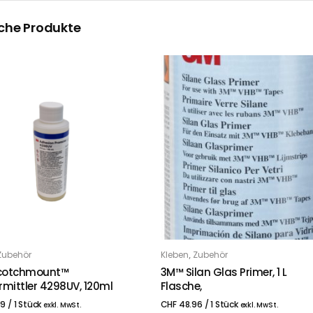
che Produkte
,
Zubehör
Kleben
Zubehör
 DEN WARENKORB
IN DEN WARENKORB
cotchmount™
3M™ Silan Glas Primer, 1 L
rmittler 4298UV, 120ml
Flasche,
99
/ 1 Stück
CHF
48.96
/ 1 Stück
exkl. MwSt.
exkl. MwSt.