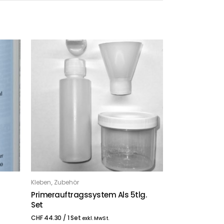
,
Kleben
Zubehör
IN DEN WARENKORB
Primerauftragssystem Als 5tlg.
Set
CHF
44.30
/ 1 Set
exkl. MwSt.