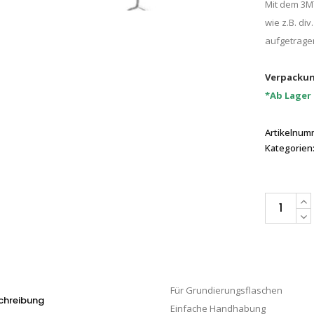
Mit dem 3M
wie z.B. di
aufgetrage
Verpackun
*Ab Lager
Artikelnum
Kategorien
3M™
Grundierun
08605,
Beutel
á
Für Grundierungsflaschen
100
chreibung
Einfache Handhabung
Stk.