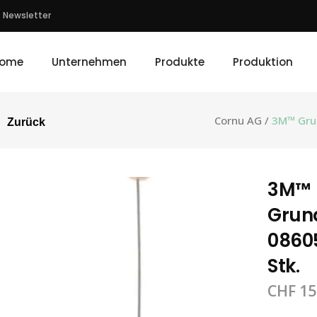
Newsletter
ome
Unternehmen
Produkte
Produktion
Cornu AG
/
3M™ Grun
Zurück
3M™
Grund
08605
Stk.
CHF
15