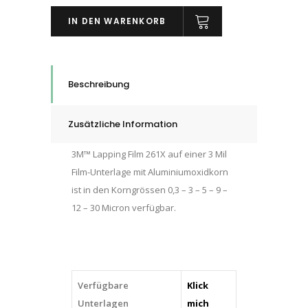
Film
IN DEN WARENKORB
261X,
3,0
Micron,
Bogen,
Beschreibung
215,9 mm
x
Zusätzliche Information
279 mm,
quantity
3M™ Lapping Film 261X auf einer 3 Mil
Film-Unterlage mit Aluminiumoxidkorn
ist in den Korngrössen 0,3 – 3 – 5 – 9 –
12 – 30 Micron verfügbar.
Verfügbare
Klick
Unterlagen
mich