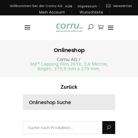
Newsletter
Willkommen bei der Cornu AG.
AGB
Impressum
Mein Account
Wunschliste
Onlineshop
Cornu AG
/
3M™ Lapping Film 261X, 3,0 Micron,
Bogen, 215,9 mm x 279 mm,
Zurück
Onlineshop Suche