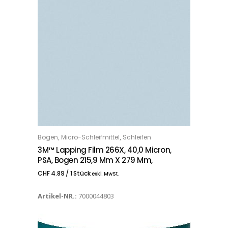
,
,
Bögen
Micro-Schleifmittel
Schleifen
IN DEN WARENKORB
3M™ Lapping Film 266X, 40,0 Micron,
PSA, Bogen 215,9 Mm X 279 Mm,
CHF
4.89
/ 1 Stück
exkl. MwSt.
Artikel-NR.:
7000044803