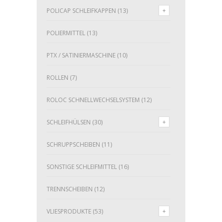
POLICAP SCHLEIFKAPPEN
(13)
POLIERMITTEL
(13)
PTX / SATINIERMASCHINE
(10)
ROLLEN
(7)
ROLOC SCHNELLWECHSELSYSTEM
(12)
SCHLEIFHÜLSEN
(30)
SCHRUPPSCHEIBEN
(11)
SONSTIGE SCHLEIFMITTEL
(16)
TRENNSCHEIBEN
(12)
VLIESPRODUKTE
(53)