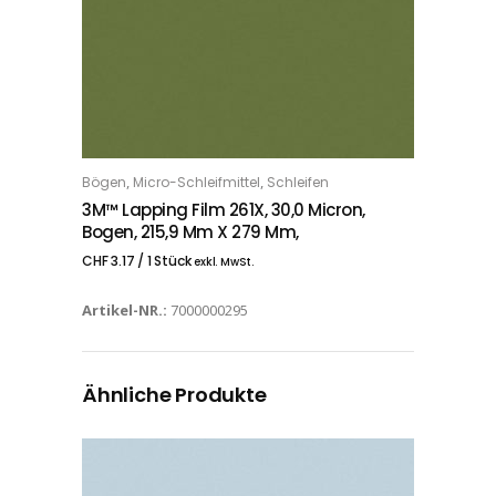
,
,
Bögen
Micro-Schleifmittel
Schleifen
IN DEN WARENKORB
3M™ Lapping Film 261X, 30,0 Micron,
Bogen, 215,9 Mm X 279 Mm,
CHF
3.17
/ 1 Stück
exkl. MwSt.
Artikel-NR.:
7000000295
Ähnliche Produkte