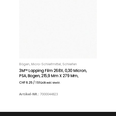
,
,
Bögen
Micro-Schleifmittel
Schleifen
IN DEN WARENKORB
3M™ Lapping Film 268X, 0,30 Micron,
PSA, Bogen, 215,9 Mm X 279 Mm,
CHF
6.25
/ 1 Stück
exkl. MwSt.
Artikel-NR.:
7000044823