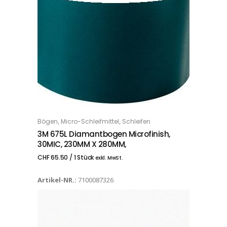
,
,
Bögen
Micro-Schleifmittel
Schleifen
IN DEN WARENKORB
3M 675L Diamantbogen Microfinish,
30MIC, 230MM X 280MM,
CHF
65.50
/ 1 Stück
exkl. MwSt.
Artikel-NR.:
7100087326