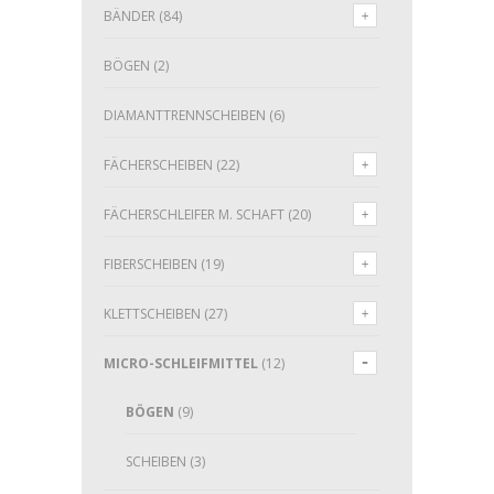
BÄNDER
(84)
BÖGEN
(2)
DIAMANTTRENNSCHEIBEN
(6)
FÄCHERSCHEIBEN
(22)
FÄCHERSCHLEIFER M. SCHAFT
(20)
FIBERSCHEIBEN
(19)
KLETTSCHEIBEN
(27)
MICRO-SCHLEIFMITTEL
(12)
BÖGEN
(9)
SCHEIBEN
(3)