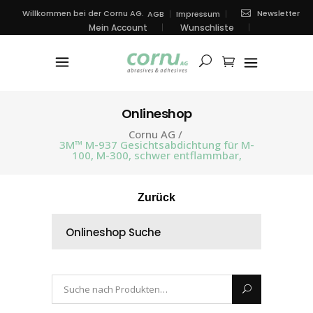
Newsletter
Willkommen bei der Cornu AG.
AGB
Impressum
Mein Account
Wunschliste
Onlineshop
Cornu AG
/
3M™ M-937 Gesichtsabdichtung für M-
100, M-300, schwer entflammbar,
Zurück
Onlineshop Suche