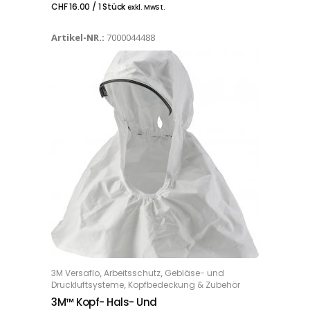
CHF
16.00
/ 1 Stück
exkl. MwSt.
Artikel-NR.:
7000044488
,
,
3M Versaflo
Arbeitsschutz
Gebläse- und
IN DEN WARENKORB
,
Druckluftsysteme
Kopfbedeckung & Zubehör
3M™ Kopf- Hals- Und