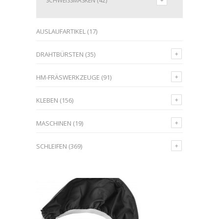
SCHWEISSMASKEN
(42)
AUSLAUFARTIKEL
(17)
DRAHTBÜRSTEN
(35)
HM-FRÄSWERKZEUGE
(91)
KLEBEN
(156)
MASCHINEN
(19)
SCHLEIFEN
(369)