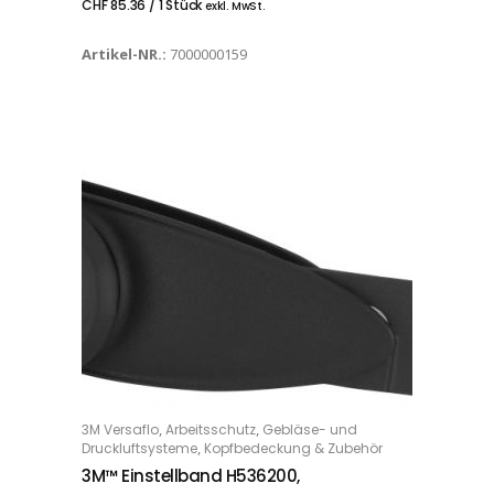
CHF
85.36
/ 1 Stück
exkl. MwSt.
Artikel-NR.:
7000000159
,
,
3M Versaflo
Arbeitsschutz
Gebläse- und
IN DEN WARENKORB
,
Druckluftsysteme
Kopfbedeckung & Zubehör
3M™ Einstellband H536200,