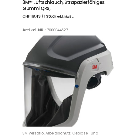
3M™ Luftschlauch, Strapazierfähiges
Gummi QRS,
CHF
118.49
/ 1 Stück
exkl. MwSt.
Artikel-NR.:
7000044527
Dieses Produkt weist mehrere Varianten auf. Die Optionen können auf der Produktseite gewählt werden
,
,
3M Versaflo
Arbeitsschutz
Gebläse- und
OPTIONS