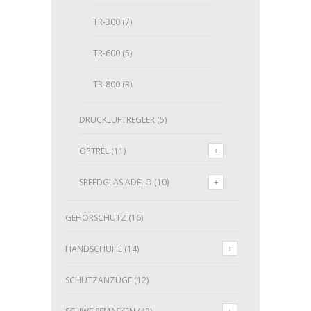
TR-300
(7)
TR-600
(5)
TR-800
(3)
DRUCKLUFTREGLER
(5)
OPTREL
(11)
SPEEDGLAS ADFLO
(10)
GEHÖRSCHUTZ
(16)
HANDSCHUHE
(14)
SCHUTZANZÜGE
(12)