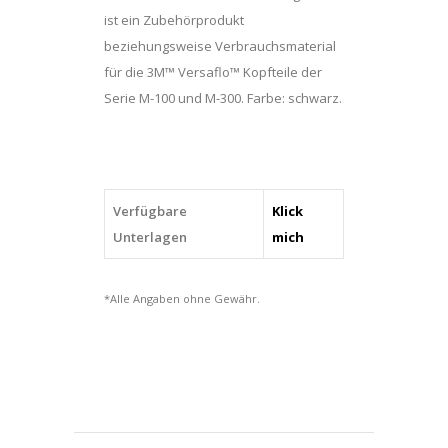
quantity
ist ein Zubehörprodukt
beziehungsweise Verbrauchsmaterial
für die 3M™ Versaflo™ Kopfteile der
Serie M-100 und M-300. Farbe: schwarz.
Verfügbare
Klick
Unterlagen
mich
*Alle Angaben ohne Gewähr.