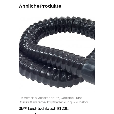
Ähnliche Produkte
,
,
3M Versaflo
Arbeitsschutz
Gebläse- und
IN DEN WARENKORB
,
Druckluftsysteme
Kopfbedeckung & Zubehör
3M™ Leichtschlauch BT20L,