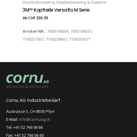
,
Druckluftsysteme
Kopfbedeckung & Zubehör
3M™ Kopfteile Versaflo M Serie
Ab
CHF
336.35
Artikel-NR.:
7000104036, 7000104037,
7100257937, 7100258667, 7100256071
Cornu AG Industriebedarf
Austrasse 5, CH-8505 Pfyn
E-Mail:
info@cornuag.ch
Tel: +41 52 766 06 66
Fax: +41 52 766 06 60