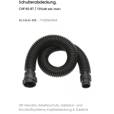
Schulterabdeckung,
CHF
60.87
/ 1 Stück
exkl. MwSt.
Artikel-NR.:
7100063944
,
,
3M Versaflo
Arbeitsschutz
Gebläse- und
IN DEN WARENKORB
,
Druckluftsysteme
Kopfbedeckung & Zubehör