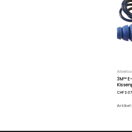
Arbeitss
IN
3M™ E-
Kissen
CHF
3.0
Artikel