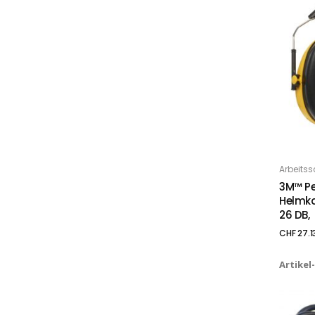
Arbeitss
IN
3M™ Pe
Helmka
26 DB,
CHF
27.1
Artikel