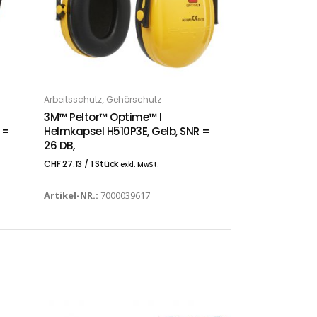
,
Arbeitsschutz
Gehörschutz
IN DEN WARENKORB
3M™ Peltor™ Optime™ I
 =
Helmkapsel H510P3E, Gelb, SNR =
26 DB,
CHF
27.13
/ 1 Stück
exkl. MwSt.
Artikel-NR.:
7000039617