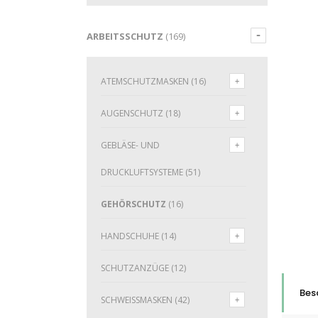
ARBEITSSCHUTZ
(169)
ATEMSCHUTZMASKEN
(16)
AUGENSCHUTZ
(18)
GEBLÄSE- UND
DRUCKLUFTSYSTEME
(51)
GEHÖRSCHUTZ
(16)
HANDSCHUHE
(14)
SCHUTZANZÜGE
(12)
Bes
SCHWEISSMASKEN
(42)