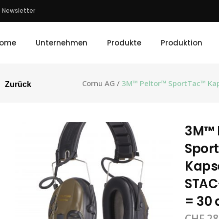
Newsletter
ome
Unternehmen
Produkte
Produktion
Cornu AG
/
3M™ Peltor™ SportTac™ Kap
Zurück
3M™ 
Spor
Kaps
STAC
= 30 
CHF
28