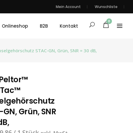
Mein Account
Wunschliste
0
Onlineshop
B2B
Kontakt
selgehörschutz STAC-GN, Grün, SNR = 30 dB,
Peltor™
tTac™
elgehörschutz
-GN, Grün, SNR
dB,
9.86
/ 1 Stück