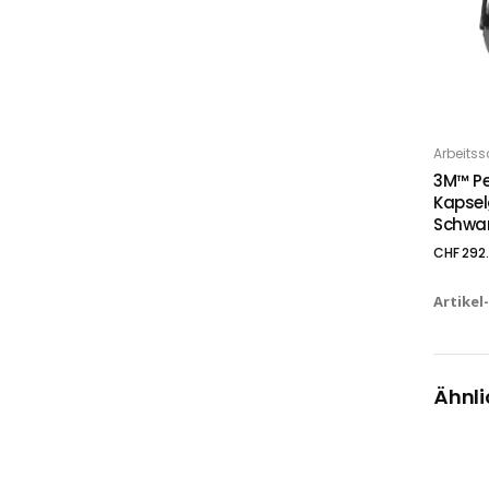
Arbeitss
IN
3M™ Pe
Kapsel
Schwar
CHF
292
Artikel
Ähnli