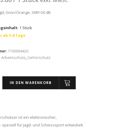
exkl. MwSt.
agd, Grün/Orange, SNR=26 dB
gsinhalt:
1 Stück
r ab 5-8 Tage
mer:
7100004420
:
Arbeitsschutz
,
Gehörschutz
IN DEN WARENKORB
rschutz
chützer ist ein elektronischer,
peziell für Jagd- und Schiesssport entwickelt.