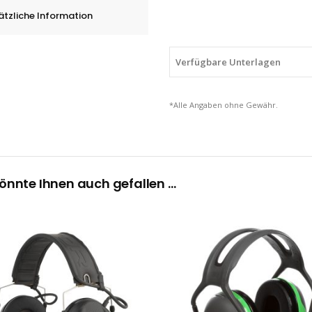
SNR
ätzliche Information
=
30
dB,
Verfügbare Unterlagen
quantity
*Alle Angaben ohne Gewähr.
önnte Ihnen auch gefallen …