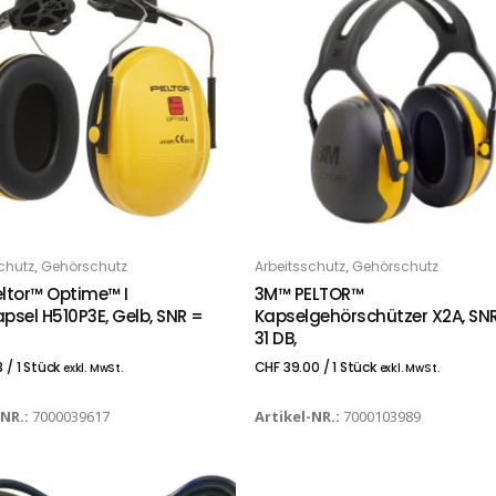
,
,
chutz
Gehörschutz
Arbeitsschutz
Gehörschutz
 DEN WARENKORB
IN DEN WARENKORB
ltor™ Optime™ I
3M™ PELTOR™
psel H510P3E, Gelb, SNR =
Kapselgehörschützer X2A, SN
31 DB,
3
/ 1 Stück
CHF
39.00
/ 1 Stück
exkl. MwSt.
exkl. MwSt.
-NR.:
7000039617
Artikel-NR.:
7000103989