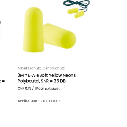
,
Arbeitsschutz
Gehörschutz
IN DEN WARENKORB
3M™ E-A-RSoft Yellow Neons
R =
Polybeutel, SNR = 36 DB
CHF
0.19
/ 1 Paar
exkl. MwSt.
Artikel-NR.:
7100111802