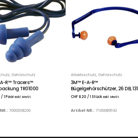
,
,
chutz
Gehörschutz
Arbeitsschutz
Gehörschutz
 DEN WARENKORB
IN DEN WARENKORB
A-R™ Tracers™
3M™ E-A-R™
packung TR01000
Bügelgehörschützer, 26 DB, 131
7
/ 1 Paar
CHF
8.20
/ 1 Stück
exkl. MwSt.
exkl. MwSt.
-NR.:
7000038200
Artikel-NR.:
7100089592