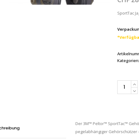
SportTac J
Verpackun
*Verfügba
Artikelnum
Kategorien
3M™
Peltor™
SportTac™
Kapselgehö
STAC-
Der 3M™ Peltor™ SportTac™ Gehörs
GN,
chreibung
pegelabhängiger Gehörschützer – s
Grün,