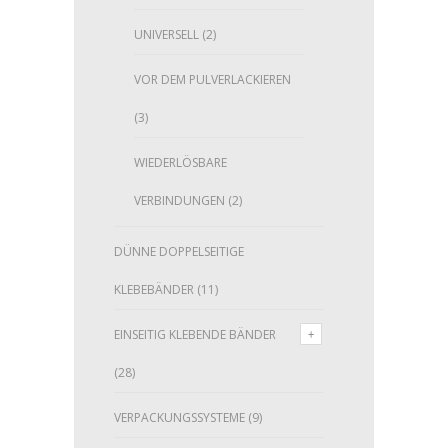
UNIVERSELL
(2)
VOR DEM PULVERLACKIEREN
(3)
WIEDERLÖSBARE
VERBINDUNGEN
(2)
DÜNNE DOPPELSEITIGE
KLEBEBÄNDER
(11)
EINSEITIG KLEBENDE BÄNDER
(28)
VERPACKUNGSSYSTEME
(9)