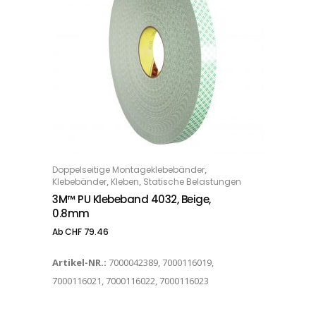
Dieses Produkt weist mehrere Varianten auf. Die Optionen können auf der Produktseite gewählt werden
,
Doppelseitige Montageklebebänder
OPTIONS
,
,
Klebebänder
Kleben
Statische Belastungen
3M™ PU Klebeband 4032, Beige,
0.8mm
Ab
CHF
79.46
Artikel-NR.:
7000042389, 7000116019,
7000116021, 7000116022, 7000116023