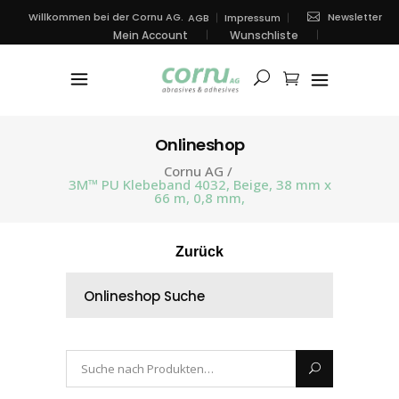
Newsletter
Willkommen bei der Cornu AG.
AGB
Impressum
Mein Account
Wunschliste
Onlineshop
Cornu AG
/
3M™ PU Klebeband 4032, Beige, 38 mm x
66 m, 0,8 mm,
Zurück
Onlineshop Suche