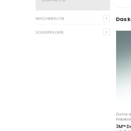
Das k
MASCHINEN
(19)
SCHLEIFEN
(369)
Dünne d
IN
Klebebä
3M™ Do