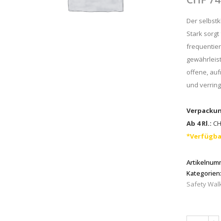
Der selbst
Stark sorgt
frequentier
gewährleist
offene, au
und verring
Verpackun
Ab 4 Rl.:
CHF
*Verfügba
Artikelnum
Kategorien
Safety Wal