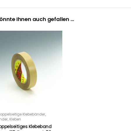
önnte Ihnen auch gefallen …
,
oppelseitige Klebebänder
 DEN WARENKORB
,
nder
Kleben
ppelseitiges Klebeband