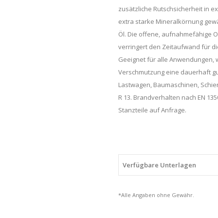
zusätzliche Rutschsicherheit in e
quantity
extra starke Mineralkörnung gewäh
Öl. Die offene, aufnahmefähige O
verringert den Zeitaufwand für di
Geeignet für alle Anwendungen, 
Verschmutzung eine dauerhaft gu
Lastwagen, Baumaschinen, Schie
R 13. Brandverhalten nach EN 1350
Stanzteile auf Anfrage.
Verfügbare Unterlagen
*Alle Angaben ohne Gewähr.