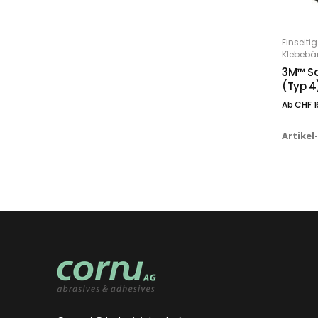
Dieses Produkt weist mehrere Varianten auf. Die Optionen können auf der Produktseite gewählt werden
Einseiti
O
Klebebä
3M™ Sa
(Typ 4
Ab
CHF
1
Artikel