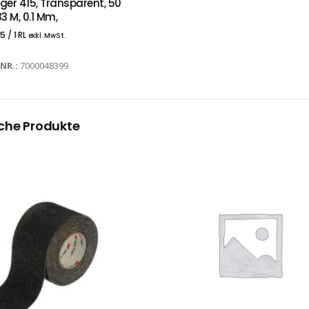
äger 415, Transparent, 50
3 M, 0.1 Mm,
75
/ 1 RL
exkl. MwSt.
-NR.:
7000048399
che Produkte