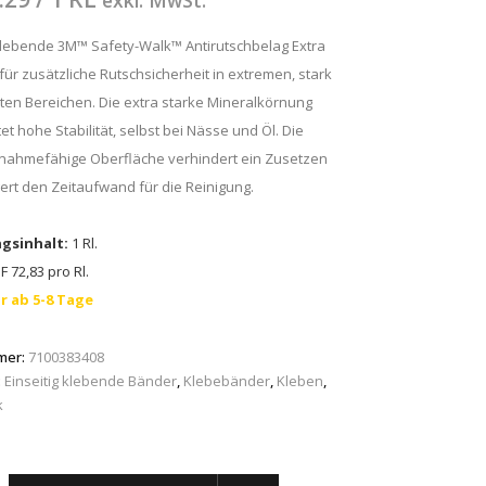
exkl. MwSt.
klebende 3M™ Safety-Walk™ Antirutschbelag Extra
 für zusätzliche Rutschsicherheit in extremen, stark
ten Bereichen. Die extra starke Mineralkörnung
et hohe Stabilität, selbst bei Nässe und Öl. Die
fnahmefähige Oberfläche verhindert ein Zusetzen
ert den Zeitaufwand für die Reinigung.
gsinhalt:
1 Rl.
 72,83 pro Rl.
r ab 5-8 Tage
mer:
7100383408
:
Einseitig klebende Bänder
,
Klebebänder
,
Kleben
,
k