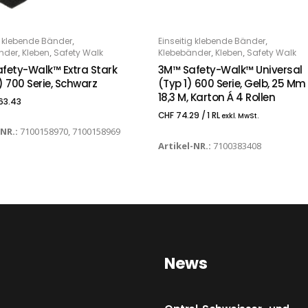
,
,
g klebende Bänder
Einseitig klebende Bänder
PTIONS
IN DEN WARENKORB
,
,
,
,
nder
Kleben
Safety Walk
Klebebänder
Kleben
Safety Walk
fety-Walk™ Extra Stark
3M™ Safety-Walk™ Universal
) 700 Serie, Schwarz
(Typ 1) 600 Serie, Gelb, 25 Mm
18,3 M, Karton Á 4 Rollen
63.43
CHF
74.29
/ 1 RL
exkl. MwSt.
-NR.:
7100158970, 7100158969
Artikel-NR.:
7100383408
News