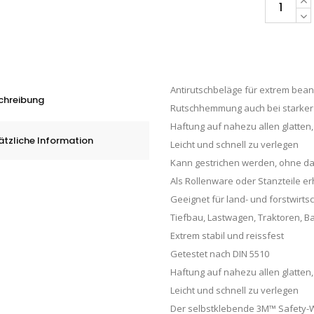
3M™
Safety-
Walk™
Universal
(Typ
Antirutschbeläge für extrem bean
1)
chreibung
Rutschhemmung auch bei starke
600
Haftung auf nahezu allen glatte
Serie,
ätzliche Information
Leicht und schnell zu verlegen
Gelb,
Kann gestrichen werden, ohne da
25
Als Rollenware oder Stanzteile erh
mm
Geeignet für land- und forstwirt
x
Tiefbau, Lastwagen, Traktoren,
18,3
Extrem stabil und reissfest
m,
Getestet nach DIN 5510
Karton
Haftung auf nahezu allen glatte
á
Leicht und schnell zu verlegen
4
Der selbstklebende 3M™ Safety-Wa
Rollen