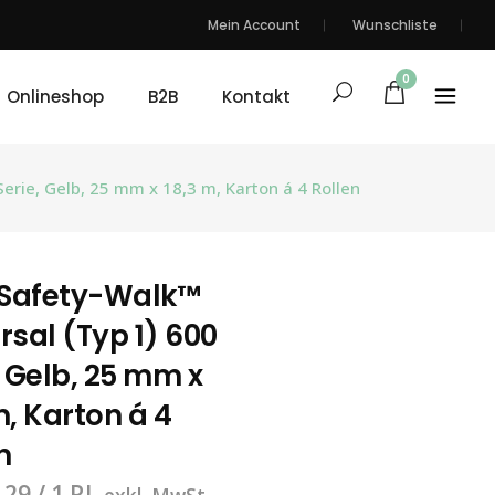
Mein Account
Wunschliste
0
Onlineshop
B2B
Kontakt
erie, Gelb, 25 mm x 18,3 m, Karton á 4 Rollen
Safety-Walk™
rsal (Typ 1) 600
, Gelb, 25 mm x
m, Karton á 4
n
.29
/ 1 RL