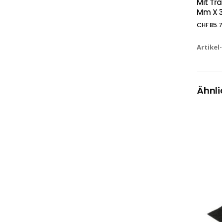
Mit Tr
Mm X 3
CHF
85.
Artikel
Ähnli