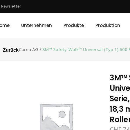
Newsletter
ome
Unternehmen
Produkte
Produktion
Cornu AG
/
3M™ Safety-Walk™ Universal (Typ 1) 600 S
Zurück
3M™ 
Unive
Serie
18,3 
Rolle
CHF
74