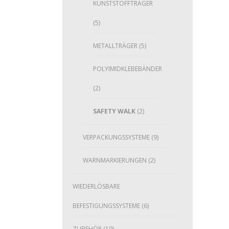
KUNSTSTOFFTRÄGER
(5)
METALLTRÄGER
(5)
POLYIMIDKLEBEBÄNDER
(2)
SAFETY WALK
(2)
VERPACKUNGSSYSTEME
(9)
WARNMARKIERUNGEN
(2)
WIEDERLÖSBARE
BEFESTIGUNGSSYSTEME
(6)
ZUBEHÖR
(19)