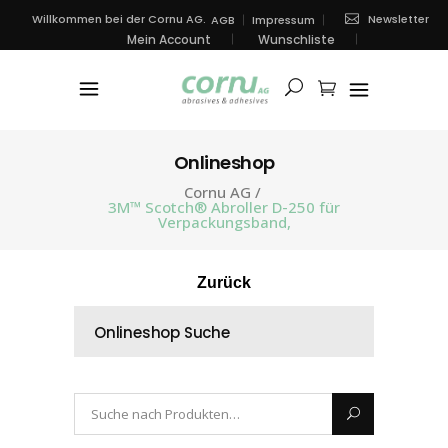
Newsletter
Willkommen bei der Cornu AG.
AGB
Impressum
Mein Account
Wunschliste
Onlineshop
Cornu AG
/
3M™ Scotch® Abroller D-250 für
Verpackungsband,
Zurück
Onlineshop Suche