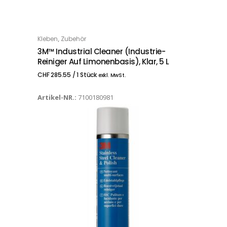
,
Kleben
Zubehör
IN DEN WARENKORB
3M™ Industrial Cleaner (Industrie-
Reiniger Auf Limonenbasis), Klar, 5 L
CHF
285.55
/ 1 Stück
exkl. MwSt.
Artikel-NR.:
7100180981