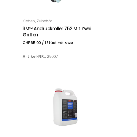
,
Kleben
Zubehör
IN DEN WARENKORB
3M™ Andruckroller 752 Mit Zwei
Griffen
CHF
65.00
/ 1 Stück
exkl. MwSt.
Artikel-NR.:
29007