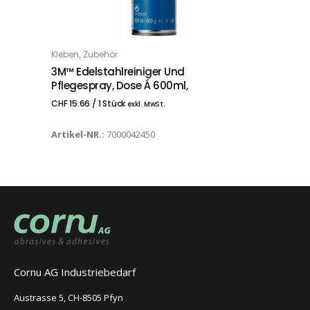
,
Kleben
Zubehör
IN DEN WARENKORB
3M™ Edelstahlreiniger Und
Pflegespray, Dose Á 600ml,
CHF
15.66
/ 1 Stück
exkl. MwSt.
Artikel-NR.:
7000042450
Cornu AG Industriebedarf
Austrasse 5, CH-8505 Pfyn