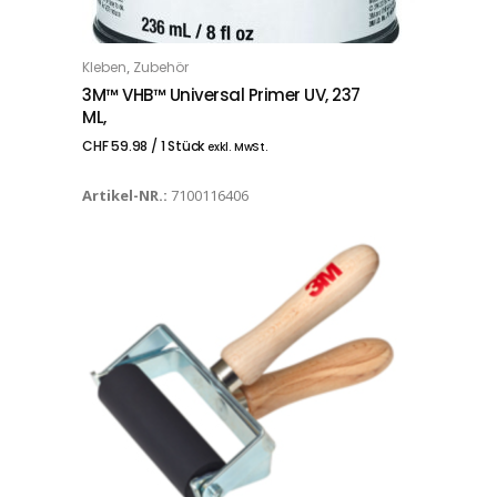
,
Kleben
Zubehör
IN DEN WARENKORB
3M™ VHB™ Universal Primer UV, 237
ML,
CHF
59.98
/ 1 Stück
exkl. MwSt.
Artikel-NR.:
7100116406