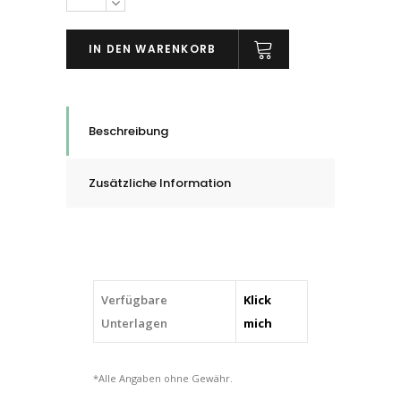
Scotch®
Abroller
IN DEN WARENKORB
D-
250
für
Verpackungsband,
Beschreibung
quantity
Zusätzliche Information
Verfügbare
Klick
Unterlagen
mich
*Alle Angaben ohne Gewähr.