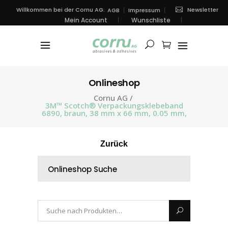
Newsletter
Willkommen bei der Cornu AG.
AGB
Impressum
Mein Account
Wunschliste
Onlineshop
Cornu AG
/
3M™ Scotch® Verpackungsklebeband
6890, braun, 38 mm x 66 mm, 0.05 mm,
Zurück
Onlineshop Suche