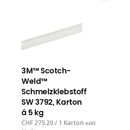
3M™ Scotch-
Weld™
Schmelzklebstoff
SW 3792, Karton
á 5 kg
CHF
275.20
/ 1 Karton
exkl.