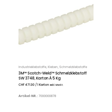
,
,
Industrieklebstoffe
Kleben
Schmelzklebstoffe
IN DEN WARENKORB
3M™ Scotch-Weld™ Schmelzklebstoff
SW 3748, Karton Á 5 Kg
CHF
471.30
/ 1 Karton
exkl. MwSt.
Artikel-NR.:
7000000878