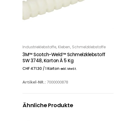
,
,
Industrieklebstoffe
Kleben
Schmelzklebstoffe
IN DEN WARENKORB
3M™ Scotch-Weld™ Schmelzklebstoff
SW 3748, Karton Á 5 Kg
CHF
471.30
/ 1 Karton
exkl. MwSt.
Artikel-NR.:
7000000878
Ähnliche Produkte