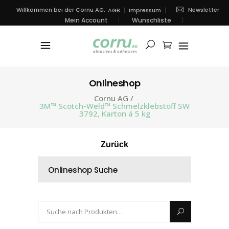
Newsletter
Willkommen bei der Cornu AG.
AGB
Impressum
Mein Account
Wunschliste
Onlineshop
Cornu AG
/
3M™ Scotch-Weld™ Schmelzklebstoff SW
3792, Karton á 5 kg
Zurück
Onlineshop Suche