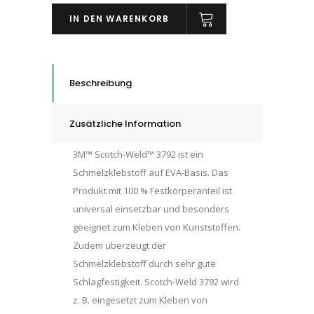
Weld™
IN DEN WARENKORB
Schmelzklebstoff
SW
3792,
Karton
Beschreibung
á
5
Zusätzliche Information
kg
quantity
3M™ Scotch-Weld™ 3792 ist ein
Schmelzklebstoff auf EVA-Basis. Das
Produkt mit 100 % Festkörperanteil ist
universal einsetzbar und besonders
geeignet zum Kleben von Kunststoffen.
Zudem überzeugt der
Schmelzklebstoff durch sehr gute
Schlagfestigkeit. Scotch-Weld 3792 wird
z. B. eingesetzt zum Kleben von