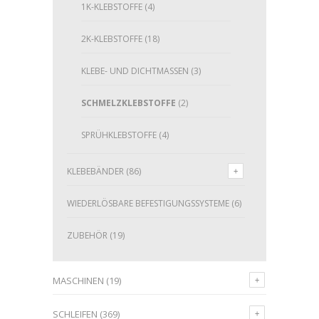
1K-KLEBSTOFFE
(4)
2K-KLEBSTOFFE
(18)
KLEBE- UND DICHTMASSEN
(3)
SCHMELZKLEBSTOFFE
(2)
SPRÜHKLEBSTOFFE
(4)
KLEBEBÄNDER
(86)
WIEDERLÖSBARE BEFESTIGUNGSSYSTEME
(6)
ZUBEHÖR
(19)
MASCHINEN
(19)
SCHLEIFEN
(369)