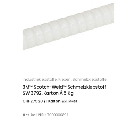
,
,
Industrieklebstoffe
Kleben
Schmelzklebstoffe
IN DEN WARENKORB
3M™ Scotch-Weld™ Schmelzklebstoff
SW 3792, Karton Á 5 Kg
CHF
275.20
/ 1 Karton
exkl. MwSt.
Artikel-NR.:
7000000891