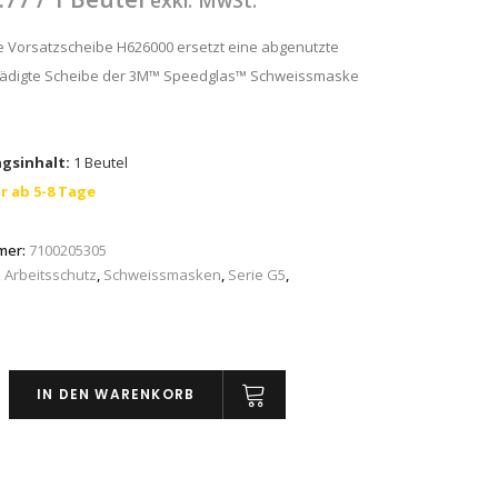
exkl. MwSt.
e Vorsatzscheibe H626000 ersetzt eine abgenutzte
ädigte Scheibe der 3M™ Speedglas™ Schweissmaske
gsinhalt:
1 Beutel
r ab 5-8 Tage
mer:
7100205305
:
Arbeitsschutz
,
Schweissmasken
,
Serie G5
,
IN DEN WARENKORB
™
eibe