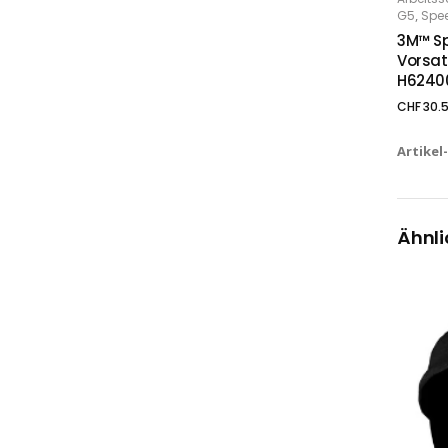
IN
,
G5
Spe
3M™ S
Vorsat
H624000
CHF
30.
Artikel
Ähnli