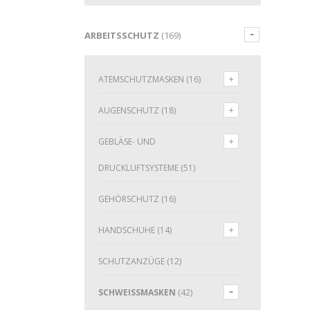
ARBEITSSCHUTZ
(169)
ATEMSCHUTZMASKEN
(16)
AUGENSCHUTZ
(18)
GEBLÄSE- UND
DRUCKLUFTSYSTEME
(51)
GEHÖRSCHUTZ
(16)
HANDSCHUHE
(14)
SCHUTZANZÜGE
(12)
SCHWEISSMASKEN
(42)