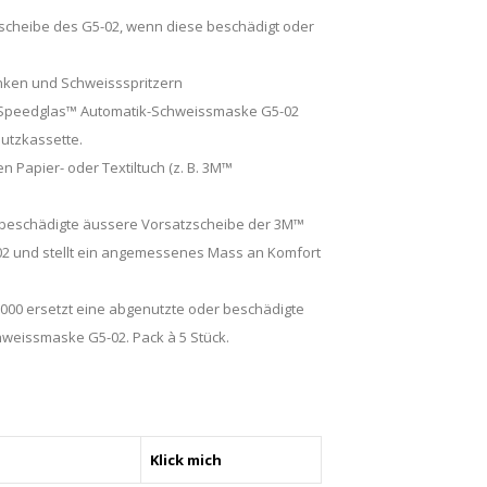
tzscheibe des G5-02, wenn diese beschädigt oder
unken und Schweissspritzern
 Speedglas™ Automatik-Schweissmaske G5-02
utzkassette.
n Papier- oder Textiltuch (z. B. 3M™
r beschädigte äussere Vorsatzscheibe der 3M™
 und stellt ein angemessenes Mass an Komfort
000 ersetzt eine abgenutzte oder beschädigte
eissmaske G5-02. Pack à 5 Stück.
Klick mich