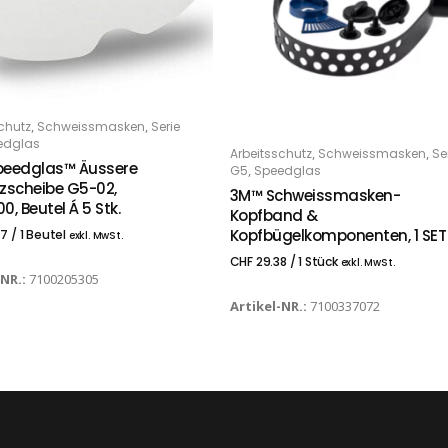
,
,
chutz
Schweissmasken
Serie
 DEN WARENKORB
edglas
,
,
Arbeitsschutz
Schweissmasken
Se
IN DEN WARENKORB
peedglas™ Äussere
,
G5
Speedglas
zscheibe G5-02,
3M™ Schweissmasken-
, Beutel Á 5 Stk.
Kopfband &
Kopfbügelkomponenten, 1 SET
77
/ 1 Beutel
exkl. MwSt.
CHF
29.38
/ 1 Stück
exkl. MwSt.
-NR.:
7100205305
Artikel-NR.:
7100337072