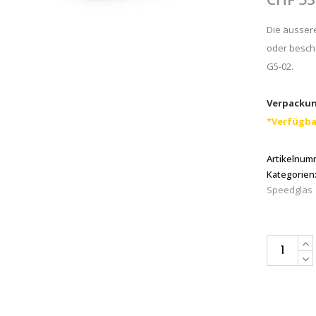
Die äusser
oder besch
G5-02.
Verpackun
*Verfügba
Artikelnum
Kategorien
Speedglas
3M™
Speedglas
Äussere
Vorsatzsch