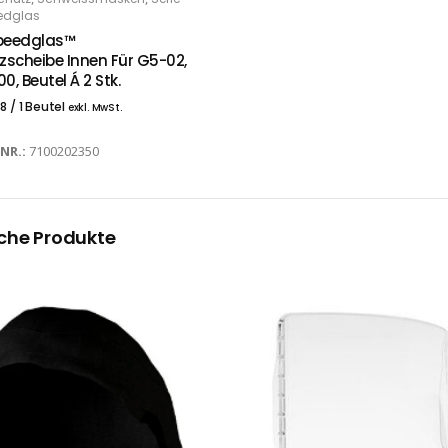
 DEN WARENKORB
edglas
peedglas™
zscheibe Innen Für G5-02,
, Beutel Á 2 Stk.
58
/ 1 Beutel
exkl. MwSt.
-NR.:
7100202350
che Produkte