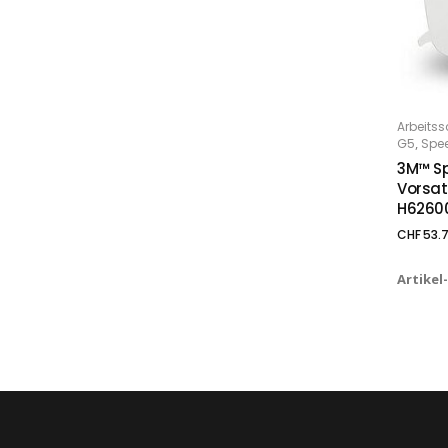
Arbeitss
IN
,
G5
Spe
3M™ S
Vorsat
H626000
CHF
53.
Artikel