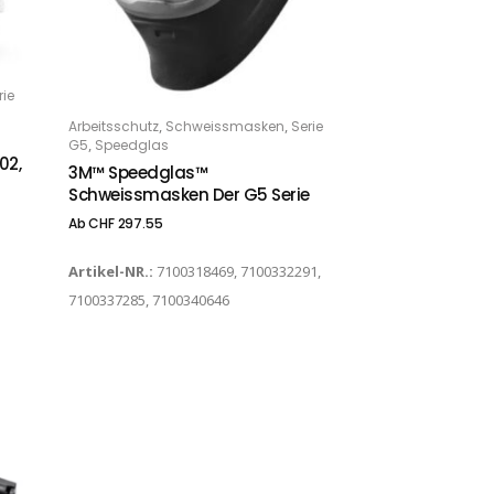
rie
Dieses Produkt weist mehrere Varianten auf. Die Optionen können auf der Produktseite gewählt werden
,
,
Arbeitsschutz
Schweissmasken
Serie
OPTIONS
,
G5
Speedglas
02,
3M™ Speedglas™
Schweissmasken Der G5 Serie
Ab
CHF
297.55
Artikel-NR.:
7100318469, 7100332291,
7100337285, 7100340646