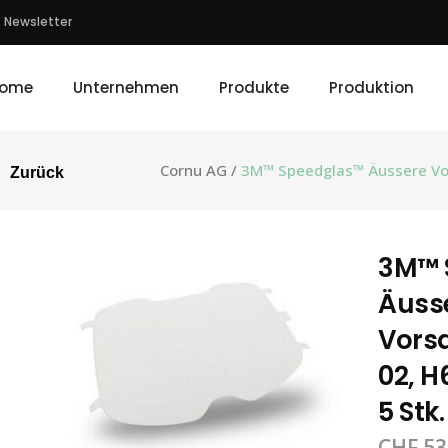
Newsletter
ome
Unternehmen
Produkte
Produktion
Cornu AG
/
3M™ Speedglas™ Äussere Vor
Zurück
3M™ 
Äuss
Vors
02, H
5 Stk.
CHF
53