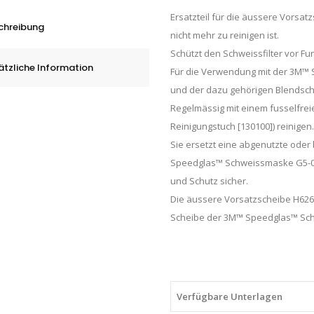
G5-
Ersatzteil für die äussere Vorsa
02,
chreibung
nicht mehr zu reinigen ist.
H626000,
Schützt den Schweissfilter vor F
Beutel
ätzliche Information
Für die Verwendung mit der 3M™
á
und der dazu gehörigen Blendsch
5
Regelmässig mit einem fusselfreie
Stk.
Reinigungstuch [130100]) reinigen.
quantity
Sie ersetzt eine abgenutzte ode
Speedglas™ Schweissmaske G5-02
und Schutz sicher.
Die äussere Vorsatzscheibe H626
Scheibe der 3M™ Speedglas™ Schw
Verfügbare Unterlagen