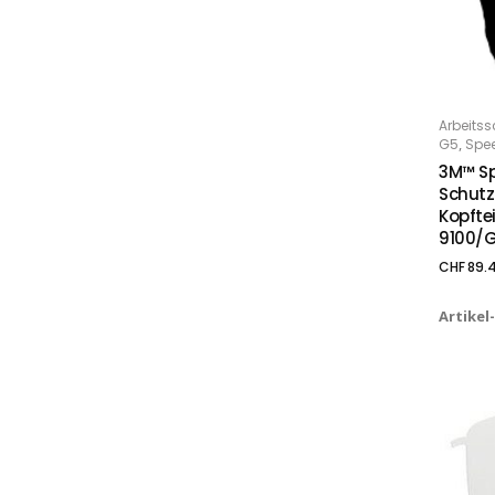
Arbeitss
IN
,
G5
Spe
3M™ S
Schut
Kopfte
9100/G
CHF
89.
Artikel