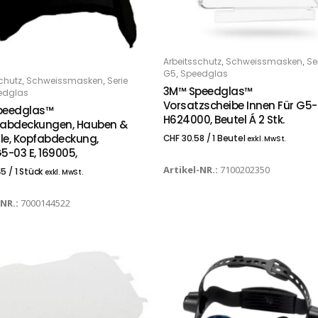
,
,
Arbeitsschutz
Schweissmasken
Se
IN DEN WARENKORB
,
G5
Speedglas
,
,
chutz
Schweissmasken
Serie
 DEN WARENKORB
3M™ Speedglas™
edglas
Vorsatzscheibe Innen Für G5-
peedglas™
H624000, Beutel Á 2 Stk.
zabdeckungen, Hauben &
ile, Kopfabdeckung,
CHF
30.58
/ 1 Beutel
exkl. MwSt.
5-03 E, 169005,
Artikel-NR.:
7100202350
45
/ 1 Stück
exkl. MwSt.
-NR.:
7000144522