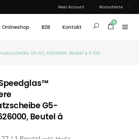
Mein Account
Wunschliste
0
Onlineshop
B2B
Kontakt
satzscheibe G5-02, H626000, Beutel á 5 Stk.
Speedglas™
ere
atzscheibe G5-
626000, Beutel á
.77
/ 1 Beutel