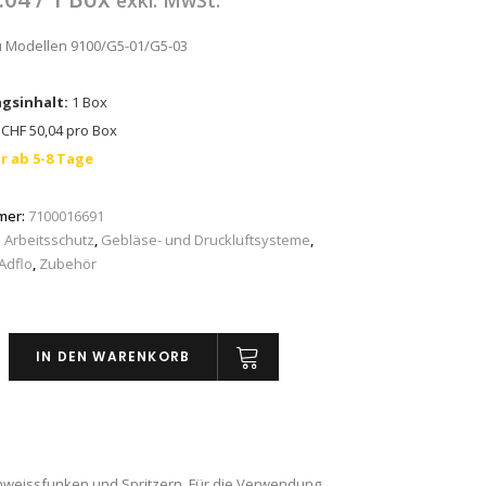
exkl. MwSt.
 Modellen 9100/G5-01/G5-03
gsinhalt:
1 Box
CHF 50,04 pro Box
r ab 5-8 Tage
mer:
7100016691
:
Arbeitsschutz
,
Gebläse- und Druckluftsysteme
,
Adflo
,
Zubehör
IN DEN WARENKORB
™
eibe
chweissfunken und Spritzern. Für die Verwendung