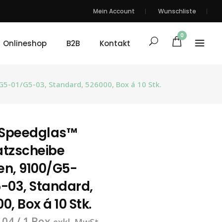
Mein Account
Wunschliste
0
Onlineshop
B2B
Kontakt
5-01/G5-03, Standard, 526000, Box á 10 Stk.
Speedglas™
atzscheibe
en, 9100/G5-
-03, Standard,
0, Box á 10 Stk.
.04
/ 1 Box