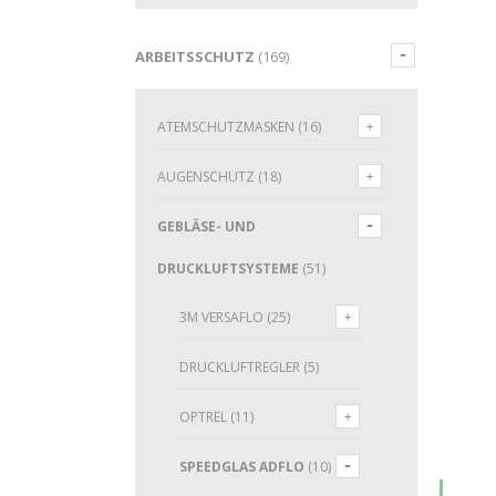
ARBEITSSCHUTZ
(169)
ATEMSCHUTZMASKEN
(16)
AUGENSCHUTZ
(18)
GEBLÄSE- UND
DRUCKLUFTSYSTEME
(51)
3M VERSAFLO
(25)
DRUCKLUFTREGLER
(5)
OPTREL
(11)
SPEEDGLAS ADFLO
(10)