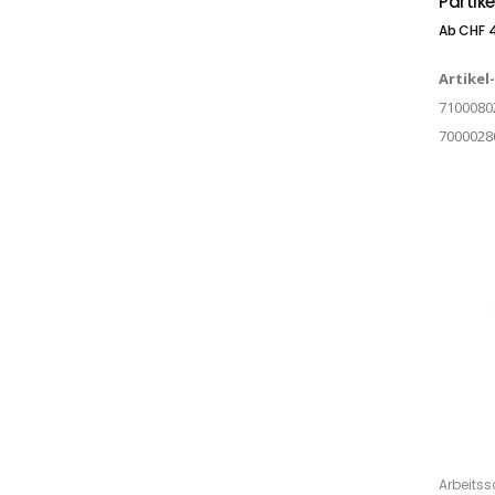
Partikel
Ab
CHF
4
Artikel
7100080
7000028
Arbeitss
IN