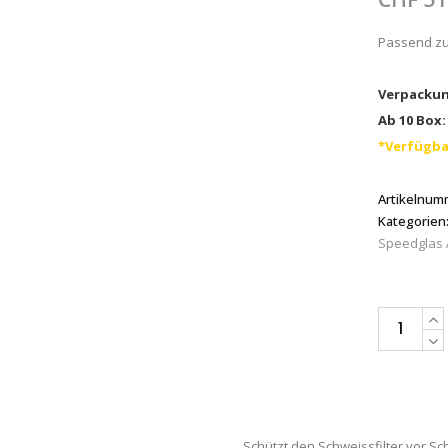
Passend zu
Verpackun
Ab 10 Box:
*Verfügba
Artikelnum
Kategorien
Speedglas 
3M™
Speedglas
Vorsatzsch
aussen,
9100/G5-
Schützt den Schweissfilter vor S