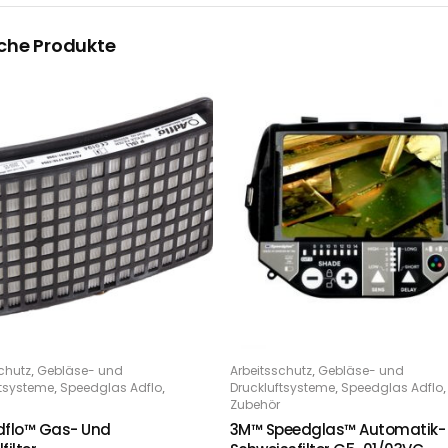
che Produkte
,
,
chutz
Gebläse- und
Arbeitsschutz
Gebläse- und
PTIONS
IN DEN WARENKORB
,
,
,
,
ftsysteme
Speedglas Adflo
Druckluftsysteme
Speedglas Adflo
Zubehör
flo™ Gas- Und
3M™ Speedglas™ Automatik-