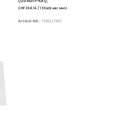
(Lithium-Ion),
CHF
234.14
/ 1 Stück
exkl. MwSt.
Artikel-NR.:
7100217397