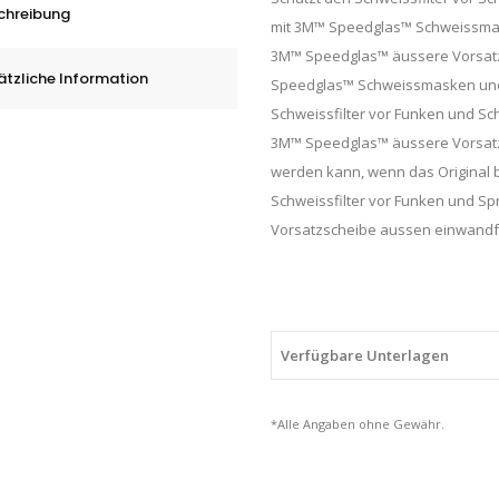
01/G5-
chreibung
mit 3M™ Speedglas™ Schweissmask
03,
3M™ Speedglas™ äussere Vorsatz
Standard,
ätzliche Information
Speedglas™ Schweissmasken und 
526000,
Schweissfilter vor Funken und Sc
Box
3M™ Speedglas™ äussere Vorsatzs
á
werden kann, wenn das Original b
10
Schweissfilter vor Funken und Spr
Stk.
Vorsatzscheibe aussen einwandfre
quantity
Verfügbare Unterlagen
*Alle Angaben ohne Gewähr.