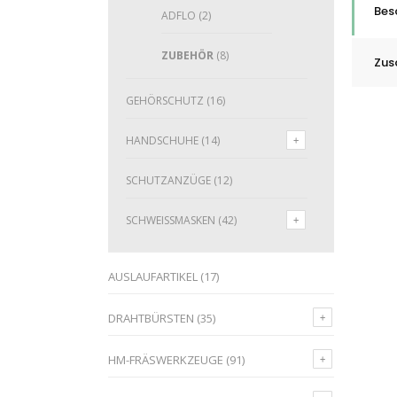
Bes
ADFLO
(2)
ZUBEHÖR
(8)
Zus
GEHÖRSCHUTZ
(16)
HANDSCHUHE
(14)
SCHUTZANZÜGE
(12)
SCHWEISSMASKEN
(42)
AUSLAUFARTIKEL
(17)
DRAHTBÜRSTEN
(35)
HM-FRÄSWERKZEUGE
(91)