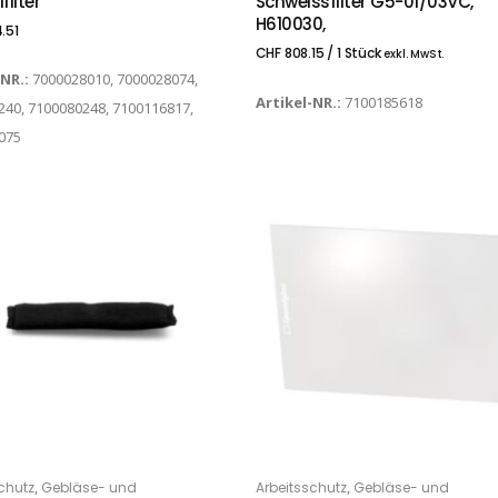
filter
Schweissfilter G5-01/03VC,
H610030,
.51
CHF
808.15
/ 1 Stück
exkl. MwSt.
-NR.:
7000028010, 7000028074,
Artikel-NR.:
7100185618
240, 7100080248, 7100116817,
075
,
,
chutz
Gebläse- und
Arbeitsschutz
Gebläse- und
 DEN WARENKORB
IN DEN WARENKORB