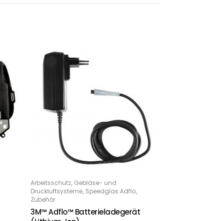
,
Arbeitsschutz
Gebläse- und
IN DEN WARENKORB
,
,
Druckluftsysteme
Speedglas Adflo
Zubehör
3M™ Adflo™ Batterieladegerät