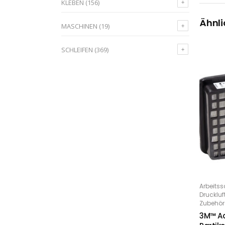
KLEBEN
(156)
Ähnli
MASCHINEN
(19)
SCHLEIFEN
(369)
Dieses Produkt weist mehrere Varianten auf. Die Optionen können auf der Produktseite gewählt werden
Arbeitss
O
Drucklu
Zubehör
3M™ Ad