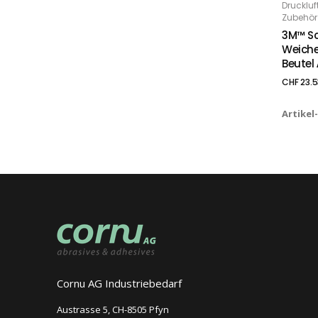
Drucklu
Zubehör
3M™ Sc
Weiche
Beutel 
CHF
23.5
Artikel
Cornu AG Industriebedarf
Austrasse 5, CH-8505 Pfyn