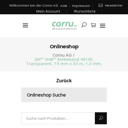
Newsletter
Willkommen bei der Cornu AG.
AGB
Impressum
Mein Account
Wunschliste
Onlineshop
Cornu AG
/
3M™ VHB™ Klebeband 4910F,
Transparent, 19 mm x 33 m, 1,0 mm,
Zurück
Onlineshop Suche