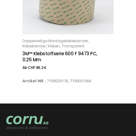
Dieses Produkt weist mehrere Varianten auf. Die Optionen können auf der Produktseite gewählt werden
,
Doppelseitige Montageklebebänder
OPTIONS
,
,
Klebebänder
Kleben
Transparent
3M™ Klebstoffserie 600 F 9473 PC,
0.25 Mm
Ab
CHF
86.24
Artikel-NR.:
7100029176, 7100031064