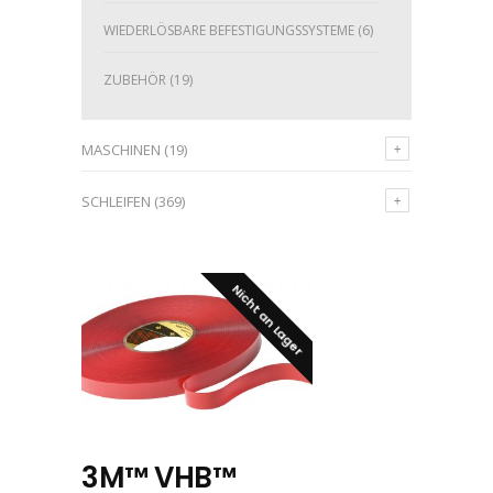
WIEDERLÖSBARE BEFESTIGUNGSSYSTEME
(6)
ZUBEHÖR
(19)
MASCHINEN
(19)
SCHLEIFEN
(369)
Nicht an Lager
3M™ VHB™