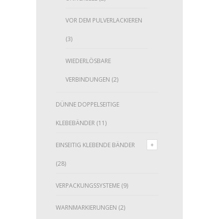
VOR DEM PULVERLACKIEREN
(3)
WIEDERLÖSBARE
VERBINDUNGEN
(2)
DÜNNE DOPPELSEITIGE
KLEBEBÄNDER
(11)
EINSEITIG KLEBENDE BÄNDER
(28)
VERPACKUNGSSYSTEME
(9)
WARNMARKIERUNGEN
(2)