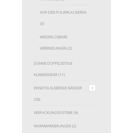
VOR DEM PULVERLACKIEREN
(3)
WIEDERLÖSBARE
VERBINDUNGEN
(2)
DÜNNE DOPPELSEITIGE
KLEBEBÄNDER
(11)
EINSEITIG KLEBENDE BÄNDER
(28)
VERPACKUNGSSYSTEME
(9)
WARNMARKIERUNGEN
(2)