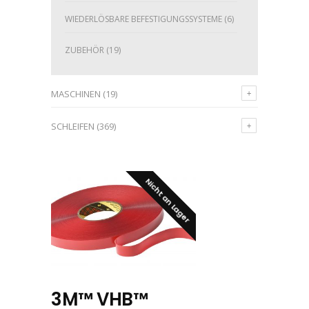
WIEDERLÖSBARE BEFESTIGUNGSSYSTEME
(6)
ZUBEHÖR
(19)
MASCHINEN
(19)
SCHLEIFEN
(369)
Nicht an Lager
3M™ VHB™