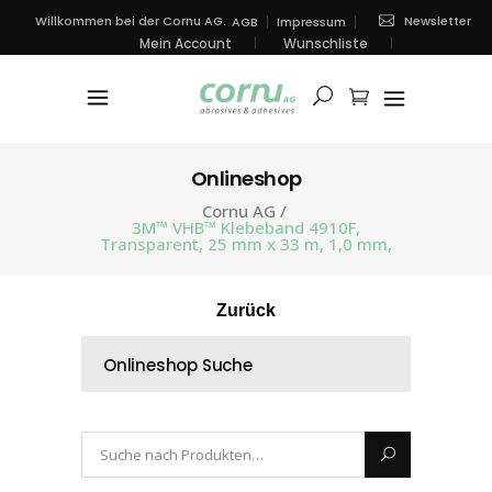
Newsletter
Willkommen bei der Cornu AG.
AGB
Impressum
Mein Account
Wunschliste
Onlineshop
Cornu AG
/
3M™ VHB™ Klebeband 4910F,
Transparent, 25 mm x 33 m, 1,0 mm,
Zurück
Onlineshop Suche