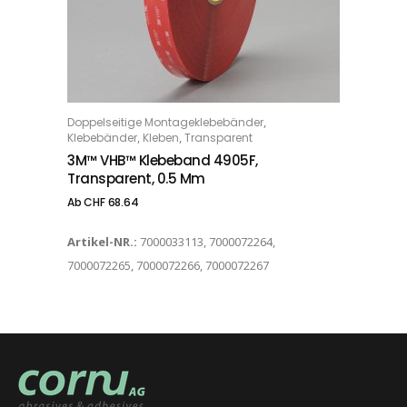
Dieses Produkt weist mehrere Varianten auf. Die Optionen können auf der Produktseite gewählt werden
,
Doppelseitige Montageklebebänder
OPTIONS
,
,
Klebebänder
Kleben
Transparent
3M™ VHB™ Klebeband 4905F,
Transparent, 0.5 Mm
Ab
CHF
68.64
Artikel-NR.:
7000033113, 7000072264,
7000072265, 7000072266, 7000072267