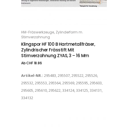
Dieses Produkt weist mehrere Varianten auf. Die Optionen können auf der Produktseite gewählt werden
,
HM-Fräswerkzeuge
Zylinderform m.
OPTIONS
Stirnverzahnung
Klingspor HF 100 B Hartmetallfräser,
Zylindrischer Frässtift Mit
Stirnverzahnung ZYAS, 3 – 16 Mm
Ab
CHF
18.86
Artikel-NR.:
295483, 295507, 295522, 295526,
295532, 295553, 295564, 295569, 295595, 295603,
295605, 295610, 295622, 334124, 334125, 334131,
334132