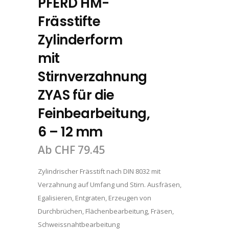
PFERD HM-
Frässtifte
Zylinderform
mit
Stirnverzahnung
ZYAS für die
Feinbearbeitung,
6 – 12 mm
Ab
CHF
79.45
Zylindrischer Frässtift nach DIN 8032 mit
Verzahnung auf Umfang und Stirn. Ausfräsen,
Egalisieren, Entgraten, Erzeugen von
Durchbrüchen, Flächenbearbeitung, Fräsen,
Schweissnahtbearbeitung