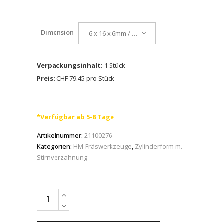
Dimension
6 x 16 x 6mm / MICRO
Verpackungsinhalt:
1 Stück
Preis:
CHF 79.45 pro Stück
*Verfügbar ab 5-8 Tage
Artikelnummer:
21100276
Kategorien:
HM-Fräswerkzeuge
,
Zylinderform m.
Stirnverzahnung
PFERD
HM-
Frässtifte