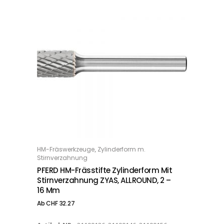
Dieses Produkt weist mehrere Varianten auf. Die Optionen können auf der Produktseite gewählt werden
,
HM-Fräswerkzeuge
Zylinderform m.
OPTIONS
Stirnverzahnung
PFERD HM-Frässtifte Zylinderform Mit
Stirnverzahnung ZYAS, ALLROUND, 2 –
16 Mm
Ab
CHF
32.27