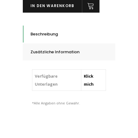
IN DEN WARENKORB
Zylinderform
mit
Stirnverzahnung
ZYAS
Beschreibung
für
die
Zusätzliche Information
Feinbearbeitung,
6
-
Verfügbare
Klick
12
Unterlagen
mich
mm
quantity
*Alle Angaben ohne Gewähr.