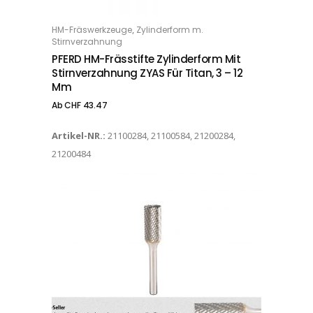
Dieses Produkt weist mehrere Varianten auf. Die Optionen können auf der Produktseite gewählt werden
,
HM-Fräswerkzeuge
Zylinderform m.
OPTIONS
Stirnverzahnung
PFERD HM-Frässtifte Zylinderform Mit
Stirnverzahnung ZYAS Für Titan, 3 – 12
Mm
Ab
CHF
43.47
Artikel-NR.:
21100284, 21100584, 21200284,
21200484