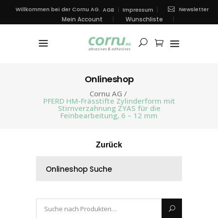
Newsletter
Willkommen bei der Cornu AG.
AGB
Impressum
Mein Account
Wunschliste
Onlineshop
Cornu AG
/
PFERD HM-Frässtifte Zylinderform mit
Stirnverzahnung ZYAS für die
Feinbearbeitung, 6 – 12 mm
Zurück
Onlineshop Suche