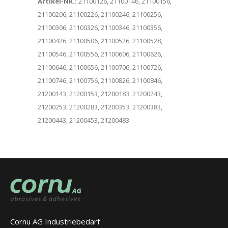
Artikel-NR.:
21100126, 21100146, 21100156,
21100206, 21100226, 21100246, 21100256,
21100306, 21100326, 21100346, 21100356,
21100426, 21100506, 21100526, 21100528,
21100546, 21100556, 21100606, 21100626,
21100646, 21100656, 21100706, 21100726,
21100746, 21100756, 21100826, 21100846,
21200143, 21200153, 21200183, 21200243,
21200253, 21200283, 21200353, 21200383,
21200443, 21200453, 21200483
Cornu AG Industriebedarf