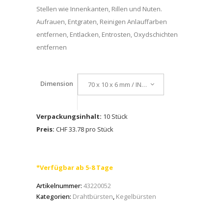
Stellen wie Innenkanten, Rillen und Nuten.
Aufrauen, Entgraten, Reinigen Anlauffarben
entfernen, Entlacken, Entrosten, Oxydschichten
entfernen
Dimension
70 x 10 x 6 mm / INOX 0,15
Verpackungsinhalt:
10 Stück
Preis:
CHF 33.78 pro Stück
*Verfügbar ab 5-8 Tage
Artikelnummer:
43220052
Kategorien:
Drahtbürsten
,
Kegelbürsten