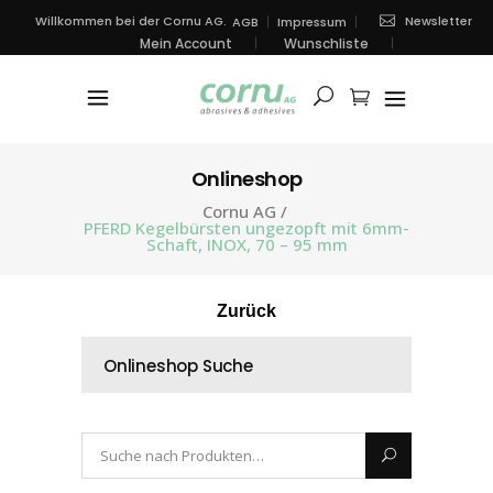
Newsletter
Willkommen bei der Cornu AG.
AGB
Impressum
Mein Account
Wunschliste
Onlineshop
Cornu AG
/
PFERD Kegelbürsten ungezopft mit 6mm-
Schaft, INOX, 70 – 95 mm
Zurück
Onlineshop Suche