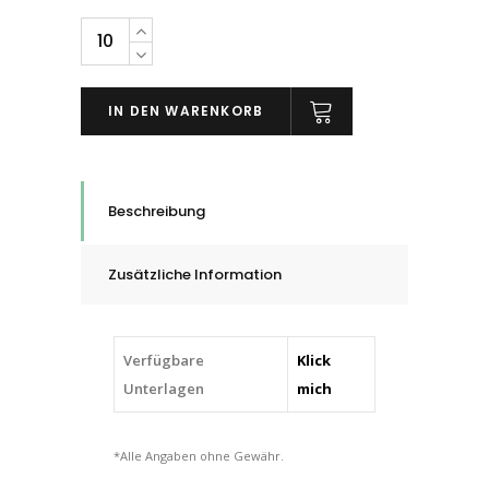
PFERD
Kegelbürsten
ungezopft
IN DEN WARENKORB
mit
6mm-
Schaft,
INOX,
Beschreibung
70
-
Zusätzliche Information
95
mm
quantity
Verfügbare
Klick
Unterlagen
mich
*Alle Angaben ohne Gewähr.