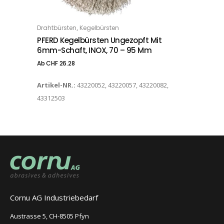
Dieses Produkt weist mehrere Varianten auf. Die Optionen können auf der Produktseite gewählt werden
,
Drahtbürsten
Kegelbürsten
OPTIONS
PFERD Kegelbürsten Ungezopft Mit
6mm-Schaft, INOX, 70 – 95 Mm
Ab
CHF
26.28
Artikel-NR.:
43220052, 43220057, 43220082,
43312503
Cornu AG Industriebedarf
Austrasse 5, CH-8505 Pfyn