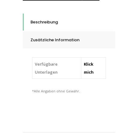
in
Walzenkegelform
WKG,
Beschreibung
Korund
A,
Zusätzliche Information
5
-
16
Verfügbare
Klick
mm
Unterlagen
mich
quantity
*Alle Angaben ohne Gewähr.