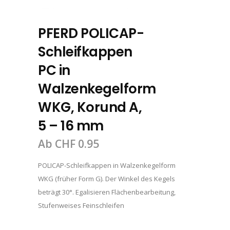
PFERD POLICAP-
Schleifkappen
PC in
Walzenkegelform
WKG, Korund A,
5 – 16 mm
Ab
CHF
0.95
POLICAP-Schleifkappen in Walzenkegelform
WKG (früher Form G). Der Winkel des Kegels
beträgt 30°. Egalisieren Flächenbearbeitung,
Stufenweises Feinschleifen