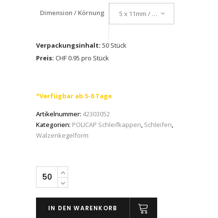
Dimension / Körnung
5 x 11mm / A 150
Verpackungsinhalt:
50 Stück
Preis:
CHF 0.95 pro Stück
*Verfügbar ab 5-8 Tage
Artikelnummer:
42303052
Kategorien:
POLICAP Schleifkappen
,
Schleifen
,
Walzenkegelform
PFERD
POLICAP-
Schleifkappen
IN DEN WARENKORB
PC