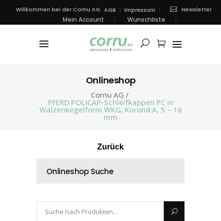
Newsletter
Willkommen bei der Cornu AG.
AGB
Impressum
Mein Account
Wunschliste
Onlineshop
Cornu AG
/
PFERD POLICAP-Schleifkappen PC in
Walzenkegelform WKG, Korund A, 5 – 16
mm
Zurück
Onlineshop Suche