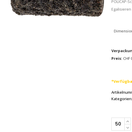
POLICAP-Sch
Egalisieren
Dimensio
Verpackun
Preis:
CHF 0
*Verfügba
Artikelnum
Kategorien
PFERD
POLICAP-