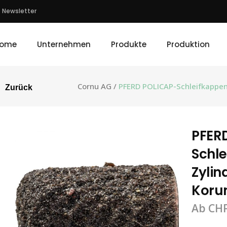
Newsletter
ome
Unternehmen
Produkte
Produktion
Cornu AG
/
PFERD POLICAP-Schleifkappen 
Zurück
PFER
Schle
Zylin
Korun
Ab
CH