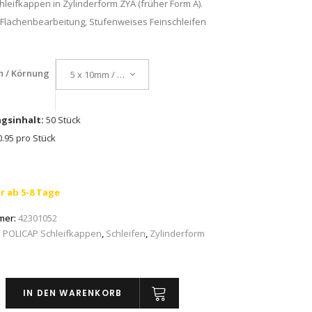
leifkappen in Zylinderform ZYA (früher Form A).
 Flächenbearbeitung, Stufenweises Feinschleifen
n / Körnung
5 x 10mm / A 150
gsinhalt:
50 Stück
.95 pro Stück
r ab 5-8 Tage
mer:
42301052
:
POLICAP Schleifkappen
,
Schleifen
,
Zylinderform
IN DEN WARENKORB