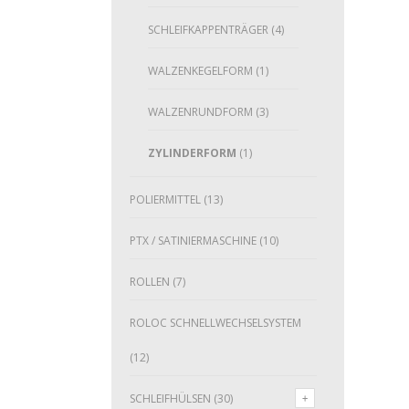
SCHLEIFKAPPENTRÄGER
(4)
WALZENKEGELFORM
(1)
WALZENRUNDFORM
(3)
ZYLINDERFORM
(1)
POLIERMITTEL
(13)
PTX / SATINIERMASCHINE
(10)
ROLLEN
(7)
ROLOC SCHNELLWECHSELSYSTEM
(12)
SCHLEIFHÜLSEN
(30)