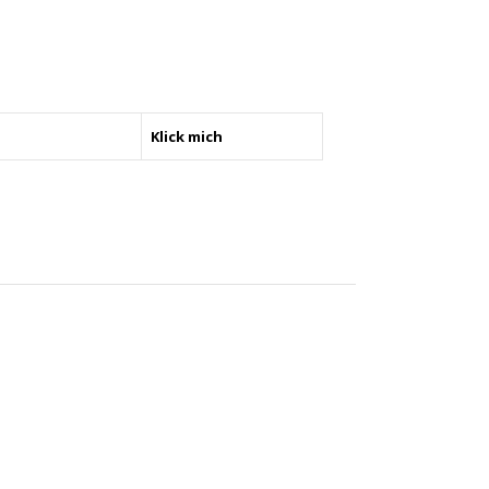
pen
rm
Klick mich