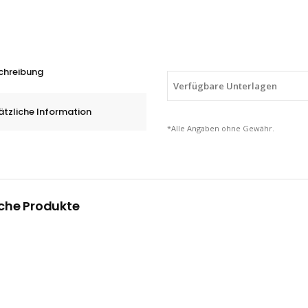
Schleifkap
PC
in
Zylinderfo
chreibung
ZYA,
Verfügbare Unterlagen
Korund
ätzliche Information
A,
*Alle Angaben ohne Gewähr.
5
-
16
mm
che Produkte
quantity