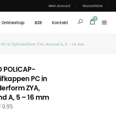
Mein Account
Wunschliste
0
Onlineshop
B2B
Kontakt
PC in Zylinderform ZYA, Korund A, 5 – 16 mm
D POLICAP-
ifkappen PC in
derform ZYA,
d A, 5 – 16 mm
F
0.95