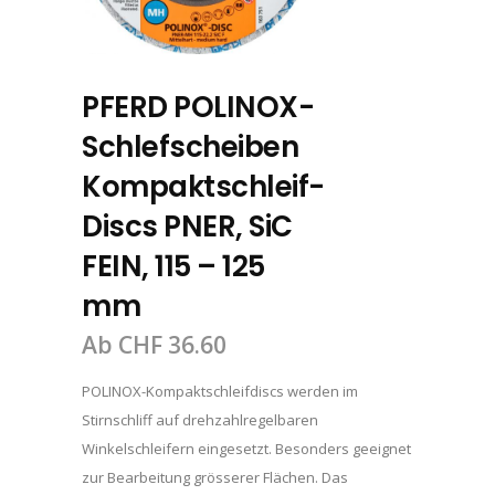
PFERD POLINOX-
Schlefscheiben
Kompaktschleif-
Discs PNER, SiC
FEIN, 115 – 125
mm
Ab
CHF
36.60
POLINOX-Kompaktschleifdiscs werden im
Stirnschliff auf drehzahlregelbaren
Winkelschleifern eingesetzt. Besonders geeignet
zur Bearbeitung grösserer Flächen. Das