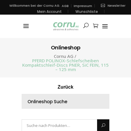
Newsletter
Willkommen bei der Cornu AG.
AGB
Impressum
Mein Account
Wunschliste
Onlineshop
Cornu AG
/
PFERD POLINOX-Schlefscheiben
Kompaktschleif-Discs PNER, SiC FEIN, 115
– 125 mm
Zurück
Onlineshop Suche