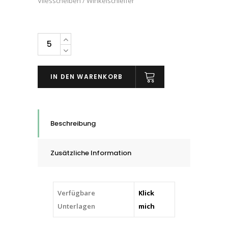
Vliesscheiben / Winkelschleifer
PFERD
POLINOX-
Schlefscheiben
IN DEN WARENKORB
Kompaktschleif-
Discs
PNER,
SiC
Beschreibung
FEIN,
115
Zusätzliche Information
-
125
mm
Verfügbare
Klick
quantity
Unterlagen
mich